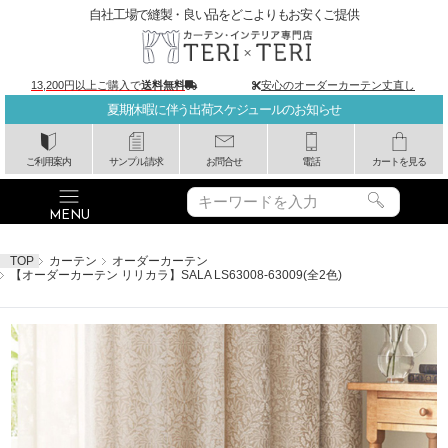
自社工場で縫製・良い品をどこよりもお安くご提供
13,200円以上ご購入で
送料無料
安心のオーダーカーテン丈直し
夏期休暇に伴う出荷スケジュールのお知らせ
ご利用案内
サンプル請求
お問合せ
電話
カートを見る
TOP
カーテン
オーダーカーテン
【オーダーカーテン リリカラ】SALA LS63008-63009(全2色)