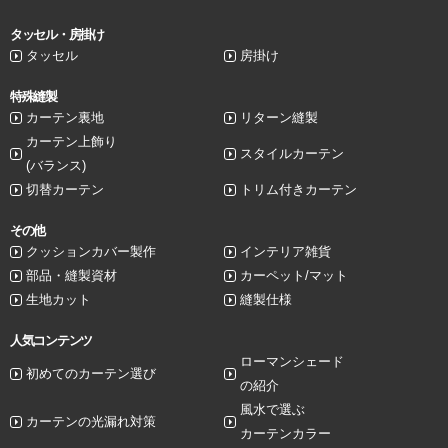
タッセル・房掛け
タッセル
房掛け
特殊縫製
カーテン裏地
リターン縫製
カーテン上飾り
スタイルカーテン
(バランス)
切替カーテン
トリム付きカーテン
その他
クッションカバー製作
インテリア雑貨
部品・縫製資材
カーペット/マット
生地カット
縫製仕様
人気コンテンツ
ローマンシェード
初めてのカーテン選び
の紹介
風水で選ぶ
カーテンの光漏れ対策
カーテンカラー