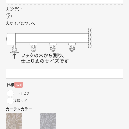
丈(タテ)：
丈サイズについて
仕様
必須
1.5倍ヒダ
2倍ヒダ
カーテンカラー