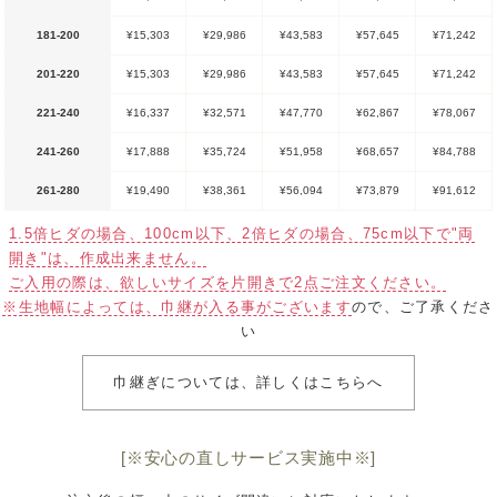
181-200
¥15,303
¥29,986
¥43,583
¥57,645
¥71,242
201-220
¥15,303
¥29,986
¥43,583
¥57,645
¥71,242
221-240
¥16,337
¥32,571
¥47,770
¥62,867
¥78,067
241-260
¥17,888
¥35,724
¥51,958
¥68,657
¥84,788
261-280
¥19,490
¥38,361
¥56,094
¥73,879
¥91,612
1.5倍ヒダの場合、100cm以下、2倍ヒダの場合、75cm以下で"両
開き"は、作成出来ません。
ご入用の際は、欲しいサイズを片開きで2点ご注文ください。
※生地幅によっては、巾継が入る事がございます
ので、ご了承くださ
い
巾継ぎについては、詳しくはこちらへ
[※安心の直しサービス実施中※]