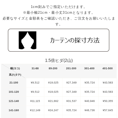
1cm刻みでご指定いただけます。
※最小幅21cm・最小丈31cmとなります。
必要なサイズと金額表をご確認いただき、ご注文をお願いいたしま
す。
1.5倍ヒダ(2山)
幅(ヨコ)
31-88
89-200
201-300
301-400
401-500
高さ(タテ)
21-100
¥9,512
¥19,025
¥27,349
¥35,724
¥43,583
101-120
¥9,512
¥19,025
¥27,349
¥35,724
¥43,583
121-140
¥11,115
¥21,662
¥31,537
¥40,946
¥50,355
141-160
¥12,149
¥24,247
¥35,724
¥46,736
¥57,645