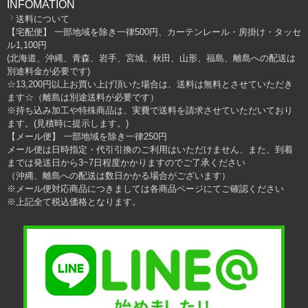
INFOMATION
送料について
【宅配便】 一部地域を除き一律500円、カーテンレール・房掛け・タッセ
ル1,100円
(北海道、沖縄、青森、岩手、宮城、秋田、山形、福島、離島への配送は
別途料金が必要です)
☆13,200円以上お買い上げ頂いた場合は、送料は無料とさせていただき
ます☆（離島は別途送料が必要です）
※持ち込み加工や特殊商品は、実費で送料を請求させていただいており
ます。(見積時に提示します。)
【メール便】 一部地域を除き一律250円
メール便は日時指定・代引引換のご利用はいただけません、また、到着
までは発送日から3~7日程度かかりますのでご了承ください
（沖縄、離島への配送は数日かかる場合がございます）
※メール便対応商品につきましては各商品ページにてご確認ください
※上記全て税込価格となります。