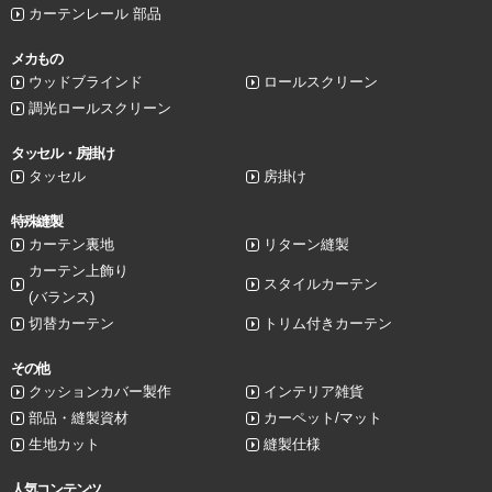
カーテンレール 部品
メカもの
ウッドブラインド
ロールスクリーン
調光ロールスクリーン
タッセル・房掛け
タッセル
房掛け
特殊縫製
カーテン裏地
リターン縫製
カーテン上飾り
スタイルカーテン
(バランス)
切替カーテン
トリム付きカーテン
その他
クッションカバー製作
インテリア雑貨
部品・縫製資材
カーペット/マット
生地カット
縫製仕様
人気コンテンツ