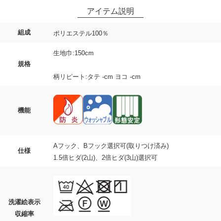
組成
ポリエステル100％
生地巾:150cm
規格
柄リピート:タテ -cm ヨコ -cm
機能
Aフック、Bフック選択可(取りつけ済み)
仕様
1.5倍ヒダ(2山)、2倍ヒダ(3山)選択可
洗濯絵表示
収縮率