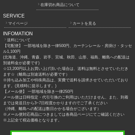
在庫切れ商品について
SERVICE
マイページ
カートを見る
INFOMATION
送料について
【宅配便】 一部地域を除き一律500円、カーテンレール・房掛け・タッセ
ル1,100円
(北海道、沖縄、青森、岩手、宮城、秋田、山形、福島、離島への配送は
別途料金が必要です)
☆13,200円以上お買い上げ頂いた場合は、送料は無料とさせていただき
ます☆（離島は別途送料が必要です）
※持ち込み加工や特殊商品は、実費で送料を請求させていただいており
ます。(見積時に提示します。)
【メール便】 一部地域を除き一律250円
メール便は日時指定・代引引換のご利用はいただけません、また、到着
までは発送日から3~7日程度かかりますのでご了承ください
（沖縄、離島への配送は数日かかる場合がございます）
※メール便対応商品につきましては各商品ページにてご確認ください
※上記全て税込価格となります。