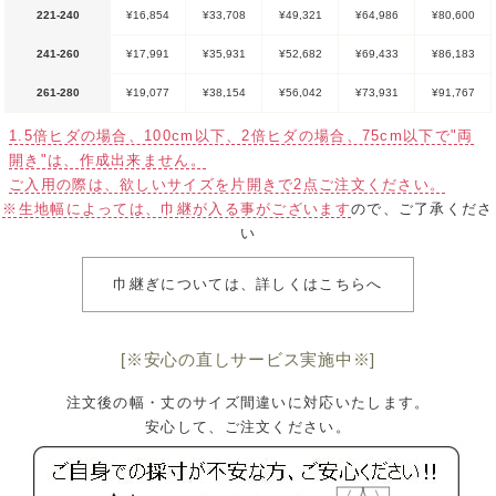
221-240
¥16,854
¥33,708
¥49,321
¥64,986
¥80,600
241-260
¥17,991
¥35,931
¥52,682
¥69,433
¥86,183
261-280
¥19,077
¥38,154
¥56,042
¥73,931
¥91,767
1.5倍ヒダの場合、100cm以下、2倍ヒダの場合、75cm以下で"両
開き"は、作成出来ません。
ご入用の際は、欲しいサイズを片開きで2点ご注文ください。
※生地幅によっては、巾継が入る事がございます
ので、ご了承くださ
い
巾継ぎについては、詳しくはこちらへ
[※安心の直しサービス実施中※]
注文後の幅・丈のサイズ間違いに対応いたします。
安心して、ご注文ください。