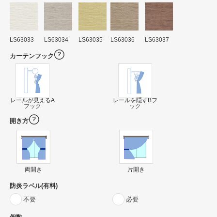
LS63033
LS63034
LS63035
LS63036
LS63037
カーテンフック
レールが見えるA
レールを隠すBフ
フック
ック
開き方
両開き
片開き
防炎ラベル(有料)
不要
必要