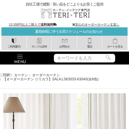
自社工場で縫製・良い品をどこよりもお安くご提供
13,200円以上ご購入で
送料無料
安心のオーダーカーテン丈直し
夏期休暇に伴う出荷スケジュールのお知らせ
ご利用案内
サンプル請求
お問合せ
電話
カートを見る
TOP
カーテン
オーダーカーテン
【オーダーカーテン リリカラ】SALA LS63033-63040(全8色)