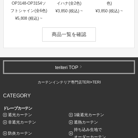
OP3148-OP3154ソ
イハナ(全2色)
色)
フトシャイン(全6色)
¥3,850 (税込) ~
¥3,850 (税込) ~
¥5,808 (税込) ~
商品一覧を確認
teriteri TOP
カーテンインテリア専門店TERI×TERI
CATEGORY
ドレープカーテン
遮光カーテン
1級遮光カーテン
非遮光カーテン
遮熱カーテン
持ち込み生地で
防炎カーテン
オーダーカーテン