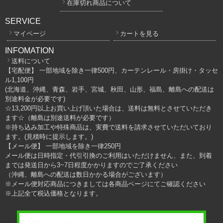
在庫切れ商品について
SERVICE
マイページ
カートを見る
INFOMATION
送料について
【宅配便】 一部地域を除き一律500円、カーテンレール・房掛け・タッセ
ル1,100円
(北海道、沖縄、青森、岩手、宮城、秋田、山形、福島、離島への配送は
別途料金が必要です)
☆13,200円以上お買い上げ頂いた場合は、送料は無料とさせていただき
ます☆（離島は別途送料が必要です）
※持ち込み加工や特殊商品は、実費で送料を請求させていただいており
ます。(見積時に提示します。)
【メール便】 一部地域を除き一律250円
メール便は日時指定・代引引換のご利用はいただけません、また、到着
までは発送日から3~7日程度かかりますのでご了承ください
（沖縄、離島への配送は数日かかる場合がございます）
※メール便対応商品につきましては各商品ページにてご確認ください
※上記全て税込価格となります。