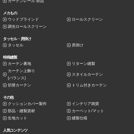
カーテンレール 部品
メカもの
ウッドブラインド
ロールスクリーン
調光ロールスクリーン
タッセル・房掛け
タッセル
房掛け
特殊縫製
カーテン裏地
リターン縫製
カーテン上飾り
スタイルカーテン
(バランス)
切替カーテン
トリム付きカーテン
その他
クッションカバー製作
インテリア雑貨
部品・縫製資材
カーペット/マット
生地カット
縫製仕様
人気コンテンツ