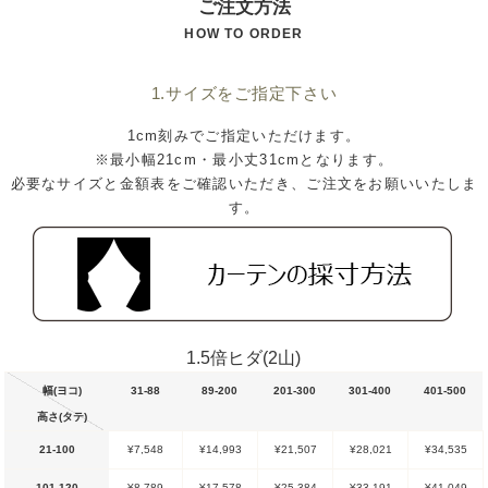
ご注文方法
HOW TO ORDER
1.サイズをご指定下さい
1cm刻みでご指定いただけます。
※最小幅21cm・最小丈31cmとなります。
必要なサイズと金額表をご確認いただき、ご注文をお願いいたしま
す。
1.5倍ヒダ(2山)
幅(ヨコ)
31-88
89-200
201-300
301-400
401-500
高さ(タテ)
21-100
¥7,548
¥14,993
¥21,507
¥28,021
¥34,535
101-120
¥8,789
¥17,578
¥25,384
¥33,191
¥41,049