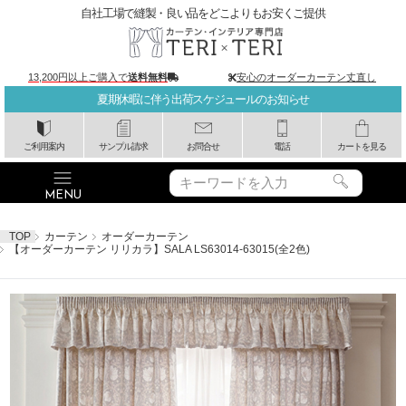
自社工場で縫製・良い品をどこよりもお安くご提供
13,200円以上ご購入で
送料無料
安心のオーダーカーテン丈直し
夏期休暇に伴う出荷スケジュールのお知らせ
ご利用案内
サンプル請求
お問合せ
電話
カートを見る
TOP
カーテン
オーダーカーテン
【オーダーカーテン リリカラ】SALA LS63014-63015(全2色)