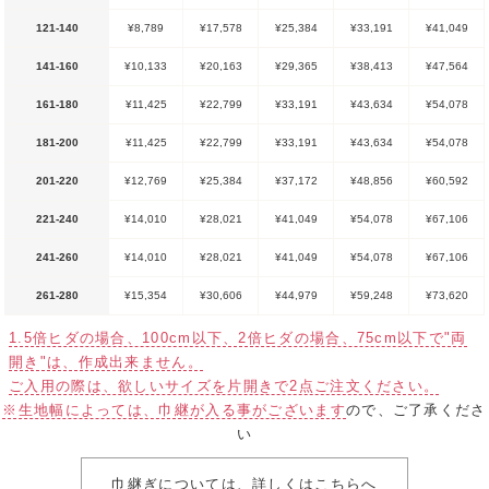
121-140
¥8,789
¥17,578
¥25,384
¥33,191
¥41,049
141-160
¥10,133
¥20,163
¥29,365
¥38,413
¥47,564
161-180
¥11,425
¥22,799
¥33,191
¥43,634
¥54,078
181-200
¥11,425
¥22,799
¥33,191
¥43,634
¥54,078
201-220
¥12,769
¥25,384
¥37,172
¥48,856
¥60,592
221-240
¥14,010
¥28,021
¥41,049
¥54,078
¥67,106
241-260
¥14,010
¥28,021
¥41,049
¥54,078
¥67,106
261-280
¥15,354
¥30,606
¥44,979
¥59,248
¥73,620
1.5倍ヒダの場合、100cm以下、2倍ヒダの場合、75cm以下で"両
開き"は、作成出来ません。
ご入用の際は、欲しいサイズを片開きで2点ご注文ください。
※生地幅によっては、巾継が入る事がございます
ので、ご了承くださ
い
巾継ぎについては、詳しくはこちらへ