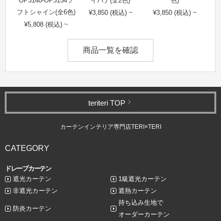
OP3148-OP3154ソ
イハナ(全2色)
色)
フトシャイン(全6色)
¥3,850 (税込) ~
¥3,850 (税込) ~
¥5,808 (税込) ~
商品一覧を確認
teriteri TOP
カーテンインテリア専門店TERI×TERI
CATEGORY
ドレープカーテン
遮光カーテン
1級遮光カーテン
非遮光カーテン
遮熱カーテン
持ち込み生地で
防炎カーテン
オーダーカーテン