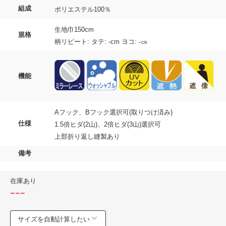
組成
ポリエステル100％
生地巾150cm
規格
柄リピート: タテ: -cm ヨコ: -㎝
機能
Aフック、Bフック選択可(取りつけ済み)
仕様
1.5倍ヒダ(2山)、2倍ヒダ(3山)選択可
上部折り返し縫製あり
備考
在庫あり
---
サイズを自動計算したい