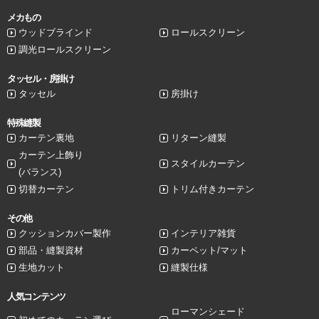
メカもの
ウッドブラインド
ロールスクリーン
調光ロールスクリーン
タッセル・房掛け
タッセル
房掛け
特殊縫製
カーテン裏地
リターン縫製
カーテン上飾り
スタイルカーテン
(バランス)
切替カーテン
トリム付きカーテン
その他
クッションカバー製作
インテリア雑貨
部品・縫製資材
カーペット/マット
生地カット
縫製仕様
人気コンテンツ
ローマンシェード