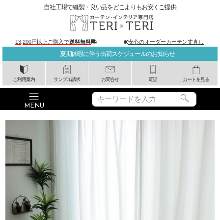
自社工場で縫製・良い品をどこよりもお安くご提供
13,200円以上ご購入で
送料無料
安心のオーダーカーテン丈直し
夏期休暇に伴う出荷スケジュールのお知らせ
ご利用案内
サンプル請求
お問合せ
電話
カートを見る