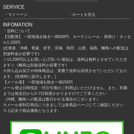
SERVICE
マイページ
カートを見る
INFOMATION
送料について
【宅配便】 一部地域を除き一律500円、カーテンレール・房掛け・タッセ
ル1,100円
(北海道、沖縄、青森、岩手、宮城、秋田、山形、福島、離島への配送は
別途料金が必要です)
☆13,200円以上お買い上げ頂いた場合は、送料は無料とさせていただき
ます☆（離島は別途送料が必要です）
※持ち込み加工や特殊商品は、実費で送料を請求させていただいており
ます。(見積時に提示します。)
【メール便】 一部地域を除き一律250円
メール便は日時指定・代引引換のご利用はいただけません、また、到着
までは発送日から3~7日程度かかりますのでご了承ください
（沖縄、離島への配送は数日かかる場合がございます）
※メール便対応商品につきましては各商品ページにてご確認ください
※上記全て税込価格となります。