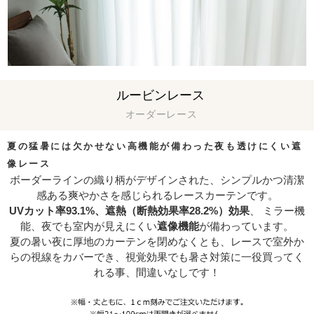
ルービンレース
オーダーレース
夏の猛暑には欠かせない高機能が備わった
夜も透けにくい遮
像レース
ボーダーラインの織り柄がデザインされた、シンプルかつ清潔
感ある爽やかさを感じられるレースカーテンです。
UVカット率93.1%、遮熱（断熱効果率28.2%）効果
、 ミラー機
能、夜でも室内が見えにくい
遮像機能
が備わっています。
夏の暑い夜に厚地のカーテンを閉めなくとも、レースで室外か
らの視線をカバーでき、視覚効果でも暑さ対策に一役買ってく
れる事、間違いなしです！