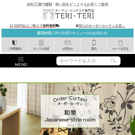
自社工場で縫製・良い品をどこよりもお安くご提供
13,200円以上ご購入で
送料無料
安心のオーダーカーテン丈直し
夏期休暇に伴う出荷スケジュールのお知らせ
ご利用案内
サンプル請求
お問合せ
電話
カートを見る