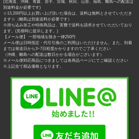
(北海道、沖縄、青森、岩手、宮城、秋田、山形、福島、離島への配送は
別途料金が必要です)
☆13,200円以上お買い上げ頂いた場合は、送料は無料とさせていただき
ます☆（離島は別途送料が必要です）
※持ち込み加工や特殊商品は、実費で送料を請求させていただいており
ます。(見積時に提示します。)
【メール便】 一部地域を除き一律250円
メール便は日時指定・代引引換のご利用はいただけません、また、到着
までは発送日から3~7日程度かかりますのでご了承ください
（沖縄、離島への配送は数日かかる場合がございます）
※メール便対応商品につきましては各商品ページにてご確認ください
※上記全て税込価格となります。