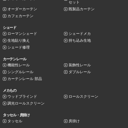
セット
オーダーカーテン
既製品カーテン
カフェカーテン
シェード
ローマンシェード
シェードメカ
生地貼り換え
持ち込み生地
シェード修理
カーテンレール
機能性レール
装飾性レール
シングルレール
ダブルレール
カーテンレール 部品
メカもの
ウッドブラインド
ロールスクリーン
調光ロールスクリーン
タッセル・房掛け
タッセル
房掛け