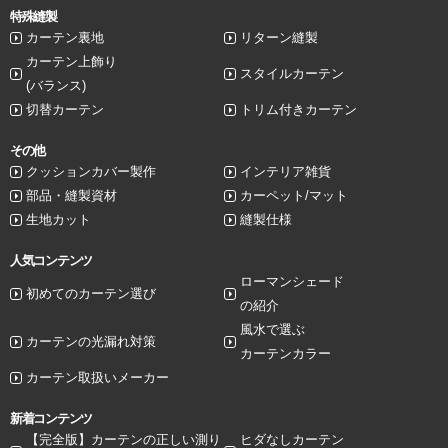
特殊縫製
カーテン裏地
リターン縫製
カーテン上飾り
スタイルカーテン
(バランス)
切替カーテン
トリム付きカーテン
その他
クッションカバー製作
インテリア雑貨
部品・縫製資材
カーペット/マット
生地カット
縫製仕様
人気コンテンツ
ローマンシェード
初めてのカーテン選び
の紹介
風水で選ぶ
カーテンの光漏れ対策
カーテンカラー
カーテン取扱いメーカー
新着コンテンツ
【完全版】カーテンの正しい測り
ヒダなしカーテン