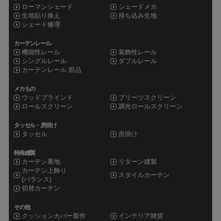
ローマンシェード
シェードメカ
生地貼り換え
持ち込み生地
シェード修理
カーテンレール
機能性レール
装飾性レール
シングルレール
ダブルレール
カーテンレール 部品
メカもの
ウッドブラインド
プリーツスクリーン
ロールスクリーン
調光ロールスクリーン
タッセル・房掛け
タッセル
房掛け
特殊縫製
カーテン裏地
リターン縫製
カーテン上飾り
スタイルカーテン
(バランス)
切替カーテン
その他
クッションカバー製作
インテリア雑貨