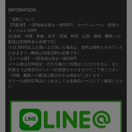
INFOMATION
送料について
【宅配便】 一部地域を除き一律500円、カーテンレール・房掛け・
タッセル1,100円
(北海道、沖縄、青森、岩手、宮城、秋田、山形、福島、離島への
配送は別途料金が必要です)
☆13,200円以上お買い上げ頂いた場合は、送料は無料とさせていた
だきます☆（離島は別途送料が必要です）
【メール便】 一部地域を除き一律250円
メール便は日時指定・代引引換のご利用はいただけません、また、
到着までは発送日から2～3日程度かかりますのでご了承ください
（沖縄、離島への配送は数日かかる場合がございます）
※メール便対応商品につきましては各商品ページにてご確認くださ
い