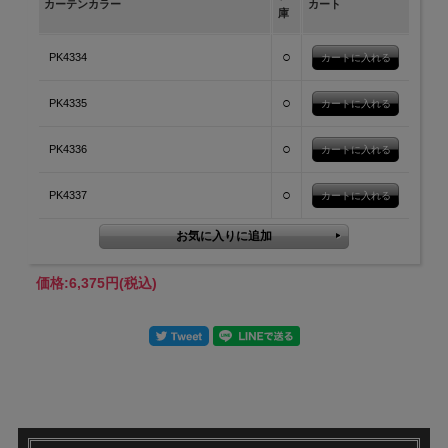
カーテンカラー
カート
庫
○
PK4334
○
PK4335
○
PK4336
○
PK4337
価格:
6,375円
(税込)