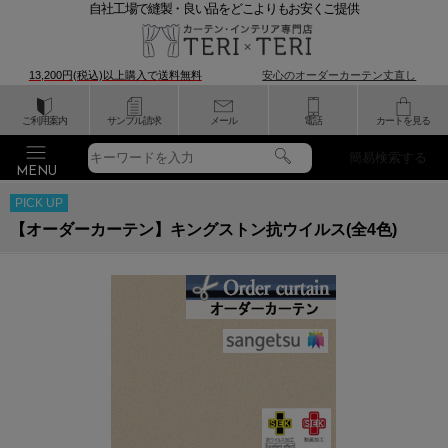
自社工場で縫製・良い品をどこよりもお安くご提供
13,200円(税込)以上購入で
送料無料
安心のオーダーカーテン丈直し
ご利用案内
サンプル請求
メール
電話
カートを見る
簡易検索する
PICK UP
【オーダーカーテン】キングストン抗ウイルス(全4色)