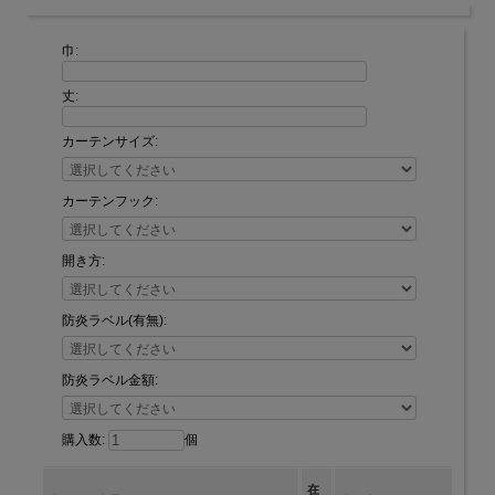
巾:
丈:
カーテンサイズ:
カーテンフック:
開き方:
防炎ラベル(有無):
防炎ラベル金額:
購入数:
個
在