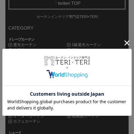
teriteri TOP
カーテンインテリア専門店TERI×TERI
CATEGORY
ドレープカーテン
遮光カーテン
1級遮光カーテン
非遮光カーテン
遮熱カーテン
持ち込み生地で
防炎カーテン
オーダーカーテン
レースカーテン
ミラーレース
非ミラーレース
UVカットレース
遮像レース
防炎レース
遮熱レース
その他カーテン
ドレープレース
シャワーカーテン
セット
オーダーカーテン
既製品カーテン
カフェカーテン
シェード