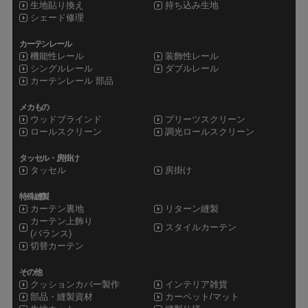
生地貼り換え
持ち込み生地
シェード修理
カーテンレール
機能性レール
装飾性レール
シングルレール
ダブルレール
カーテンレール 部品
メカもの
ウッドブラインド
プリーツスクリーン
ロールスクリーン
調光ロールスクリーン
タッセル・房掛け
タッセル
房掛け
特殊縫製
カーテン裏地
リターン縫製
カーテン上飾り
スタイルカーテン
(バランス)
切替カーテン
その他
クッションカバー製作
インテリア雑貨
部品・縫製資材
カーペット/マット