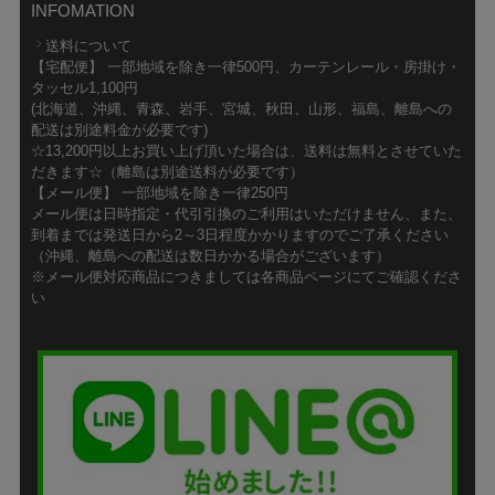
INFOMATION
送料について
【宅配便】 一部地域を除き一律500円、カーテンレール・房掛け・
タッセル1,100円
(北海道、沖縄、青森、岩手、宮城、秋田、山形、福島、離島への
配送は別途料金が必要です)
☆13,200円以上お買い上げ頂いた場合は、送料は無料とさせていた
だきます☆（離島は別途送料が必要です）
【メール便】 一部地域を除き一律250円
メール便は日時指定・代引引換のご利用はいただけません、また、
到着までは発送日から2～3日程度かかりますのでご了承ください
（沖縄、離島への配送は数日かかる場合がございます）
※メール便対応商品につきましては各商品ページにてご確認くださ
い