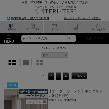
自社工場で縫製・良い品をどこよりもお安くご提供
13,200円(税込)以上購入で
送料無料
安心のオーダーカーテン丈直し
ご利用案内
サンプル請求
メール
電話
カートを見る
簡易検索する
1 / 4ページ
（全71件）
1
2
3
4
次へ
PICK UP
【オーダーカーテン】キングスト
ンGL(全5色)
価格： 4,435円(税込)