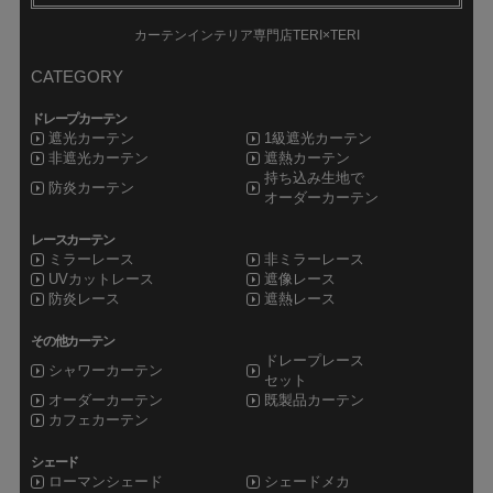
カーテンインテリア専門店TERI×TERI
CATEGORY
ドレープカーテン
遮光カーテン
1級遮光カーテン
非遮光カーテン
遮熱カーテン
持ち込み生地で
防炎カーテン
オーダーカーテン
レースカーテン
ミラーレース
非ミラーレース
UVカットレース
遮像レース
防炎レース
遮熱レース
その他カーテン
ドレープレース
シャワーカーテン
セット
オーダーカーテン
既製品カーテン
カフェカーテン
シェード
ローマンシェード
シェードメカ