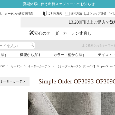
夏期休暇に伴う出荷スケジュールのお知らせ
ご利用案内
採寸方法
ショップ評価
供 カーテンの通販専門店
13,200円以上ご購入で
送
安心のオーダーカーテン丈直し
よく検索されるキーワー
ら探す
機能から探す
カラー・柄から探す
テイスト
TOP
カーテン
オーダーカーテン
【オーダーカーテン サンゲツ】Simple Order 
Simple Order OP3093-
オーダーカーテン