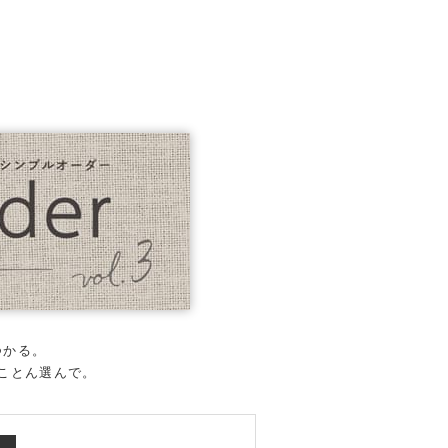
つかる。
とことん選んで。