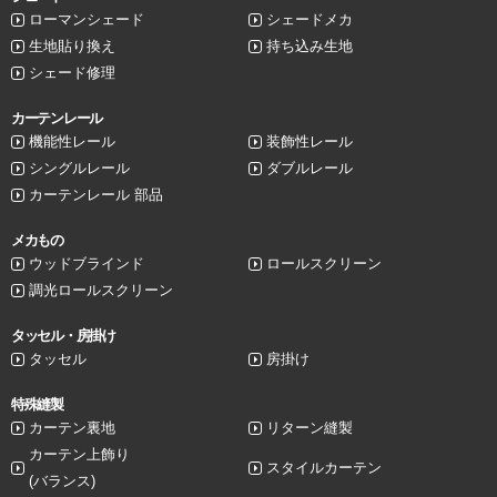
ローマンシェード
シェードメカ
生地貼り換え
持ち込み生地
シェード修理
カーテンレール
機能性レール
装飾性レール
シングルレール
ダブルレール
カーテンレール 部品
メカもの
ウッドブラインド
ロールスクリーン
調光ロールスクリーン
タッセル・房掛け
タッセル
房掛け
特殊縫製
カーテン裏地
リターン縫製
カーテン上飾り
スタイルカーテン
(バランス)