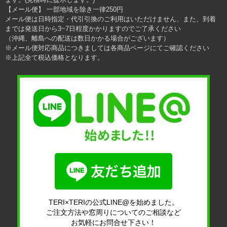
【メール便】 一部地域を除き一律250円
メール便は日時指定・代引引換のご利用はいただけません、また、到着
までは発送日から3~7日程度かかりますのでご了承ください
（沖縄、離島への配送は数日かかる場合がございます）
※メール便対応商品につきましては各商品ページにてご確認ください
※上記全て税込価格となります。
TERI×TERIの公式LINE@を始めました。
ご注文方法や窓周りについてのご相談など
お気軽にお問合せ下さい！