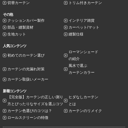
切替カーテン
トリム付きカーテン
その他
クッションカバー製作
インテリア雑貨
部品・縫製資材
カーペット/マット
生地カット
縫製仕様
人気コンテンツ
ローマンシェード
初めてのカーテン選び
の紹介
風水で選ぶ
カーテンの光漏れ対策
カーテンカラー
カーテン取扱いメーカー
新着コンテンツ
【完全版】カーテンの正しい測り
ヒダなしカーテン
方とぴったりなサイズを選ぶコツ
とは
カーテン色選びのコツは？
カーテンのリメイク
ロールスクリーンの特徴