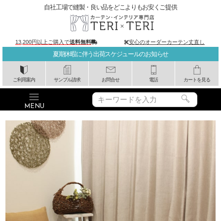
自社工場で縫製・良い品をどこよりもお安くご提供
13,200円以上ご購入で
送料無料
安心のオーダーカーテン丈直し
夏期休暇に伴う出荷スケジュールのお知らせ
ご利用案内
サンプル請求
お問合せ
電話
カートを見る