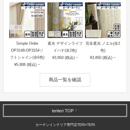
Simple Order
遮光 デザインライフ
完全遮光 ノエル(全2
OP3148-OP3154ソ
イハナ(全2色)
色)
フトシャイン(全6色)
¥3,850 (税込) ~
¥3,850 (税込) ~
¥5,808 (税込) ~
商品一覧を確認
teriteri TOP
カーテンインテリア専門店TERI×TERI