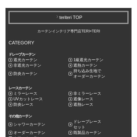
teriteri TOP
カーテンインテリア専門店TERI×TERI
CATEGORY
ドレープカーテン
遮光カーテン
1級遮光カーテン
非遮光カーテン
遮熱カーテン
持ち込み生地で
防炎カーテン
オーダーカーテン
レースカーテン
ミラーレース
非ミラーレース
UVカットレース
遮像レース
防炎レース
遮熱レース
その他カーテン
ドレープレース
シャワーカーテン
セット
オーダーカーテン
既製品カーテン