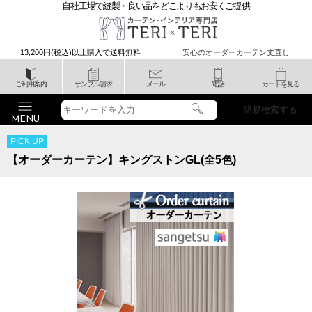
自社工場で縫製・良い品をどこよりもお安くご提供
13,200円(税込)以上購入で
送料無料
安心のオーダーカーテン丈直し
ご利用案内
サンプル請求
メール
電話
カートを見る
簡易検索する
PICK UP
【オーダーカーテン】キングストンGL(全5色)