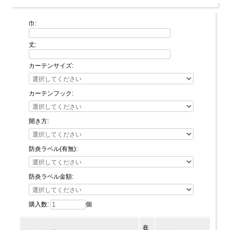
巾:
丈:
カーテンサイズ:
カーテンフック:
開き方:
防炎ラベル(有無):
防炎ラベル金額:
購入数:
個
在