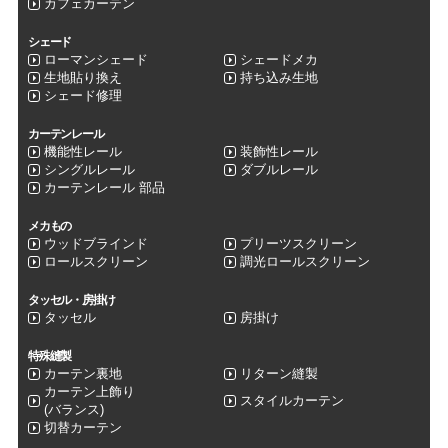
カフェカーテン
シェード
ローマンシェード
シェードメカ
生地貼り換え
持ち込み生地
シェード修理
カーテンレール
機能性レール
装飾性レール
シングルレール
ダブルレール
カーテンレール 部品
メカもの
ウッドブラインド
プリーツスクリーン
ロールスクリーン
調光ロールスクリーン
タッセル・房掛け
タッセル
房掛け
特殊縫製
カーテン裏地
リターン縫製
カーテン上飾り
スタイルカーテン
(バランス)
切替カーテン