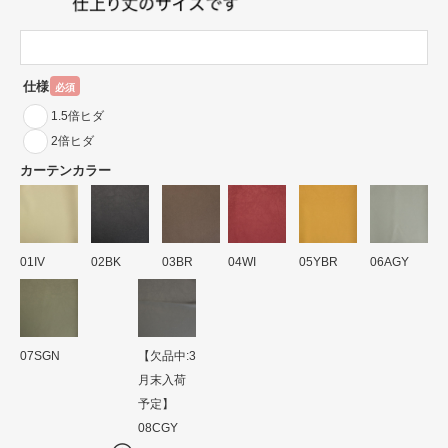
仕様
必須
1.5倍ヒダ
2倍ヒダ
カーテンカラー
01IV
02BK
03BR
04WI
05YBR
06AGY
07SGN
【欠品中:3
月末入荷
予定】
08CGY