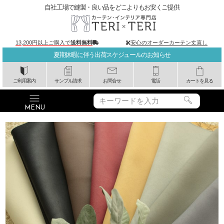
自社工場で縫製・良い品をどこよりもお安くご提供
13,200円以上ご購入で
送料無料
安心のオーダーカーテン丈直し
夏期休暇に伴う出荷スケジュールのお知らせ
ご利用案内
サンプル請求
お問合せ
電話
カートを見る