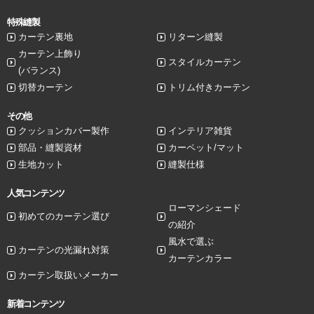
特殊縫製
カーテン裏地
リターン縫製
カーテン上飾り
スタイルカーテン
(バランス)
切替カーテン
トリム付きカーテン
その他
クッションカバー製作
インテリア雑貨
部品・縫製資材
カーペット/マット
生地カット
縫製仕様
人気コンテンツ
ローマンシェード
初めてのカーテン選び
の紹介
風水で選ぶ
カーテンの光漏れ対策
カーテンカラー
カーテン取扱いメーカー
新着コンテンツ