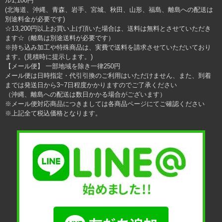
ル1,100円
(北海道、沖縄、青森、岩手、宮城、秋田、山形、福島、離島への配送は
別途料金が必要です)
☆13,200円以上お買い上げ頂いた場合は、送料は無料とさせていただき
ます☆（離島は別途送料が必要です）
※持ち込み加工や特殊商品は、実費で送料を請求させていただいており
ます。(見積時に提示します。)
【メール便】 一部地域を除き一律250円
メール便は日時指定・代引引換のご利用はいただけません、また、到着
までは発送日から3~7日程度かかりますのでご了承ください
（沖縄、離島への配送は数日かかる場合がございます）
※メール便対応商品につきましては各商品ページにてご確認ください
※上記全て税込価格となります。