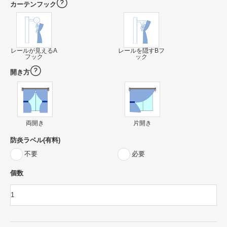
カーテンフック
レールが見えるA
レールを隠すBフ
フック
ック
開き方
両開き
片開き
防炎ラベル(有料)
不要
必要
個数