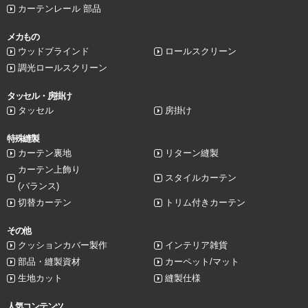
カーテンレール 部品
メカもの
ウッドブラインド
ロールスクリーン
調光ロールスクリーン
タッセル・房掛け
タッセル
房掛け
特殊縫製
カーテン裏地
リターン縫製
カーテン上飾り
スタイルカーテン
(バランス)
切替カーテン
トリム付きカーテン
その他
クッションカバー製作
インテリア雑貨
部品・縫製資材
カーペット/マット
生地カット
縫製仕様
人気コンテンツ