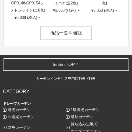
OP3148-OP3154ソ
イハナ(全2色)
色)
フトシャイン(全6色)
¥3,850 (税込) ~
¥3,850 (税込) ~
¥5,808 (税込) ~
商品一覧を確認
teriteri TOP
カーテンインテリア専門店TERI×TERI
CATEGORY
ドレープカーテン
遮光カーテン
1級遮光カーテン
非遮光カーテン
遮熱カーテン
持ち込み生地で
防炎カーテン
オーダーカーテン