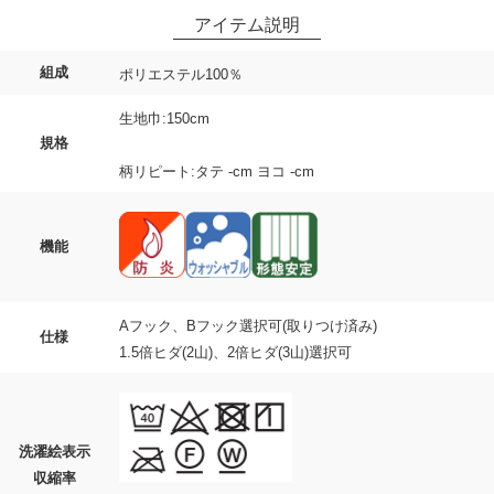
組成
ポリエステル100％
生地巾:150cm
規格
柄リピート:タテ -cm ヨコ -cm
機能
Aフック、Bフック選択可(取りつけ済み)
仕様
1.5倍ヒダ(2山)、2倍ヒダ(3山)選択可
洗濯絵表示
収縮率