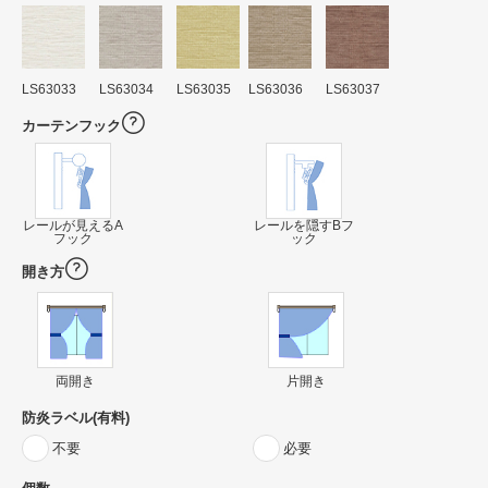
LS63033
LS63034
LS63035
LS63036
LS63037
カーテンフック
レールが見えるA
レールを隠すBフ
フック
ック
開き方
両開き
片開き
防炎ラベル(有料)
不要
必要