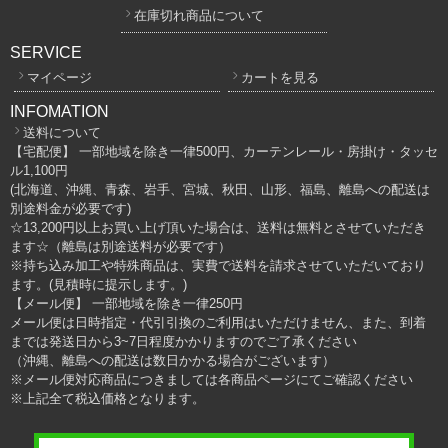
在庫切れ商品について
SERVICE
マイページ
カートを見る
INFOMATION
送料について
【宅配便】 一部地域を除き一律500円、カーテンレール・房掛け・タッセ
ル1,100円
(北海道、沖縄、青森、岩手、宮城、秋田、山形、福島、離島への配送は
別途料金が必要です)
☆13,200円以上お買い上げ頂いた場合は、送料は無料とさせていただき
ます☆（離島は別途送料が必要です）
※持ち込み加工や特殊商品は、実費で送料を請求させていただいており
ます。(見積時に提示します。)
【メール便】 一部地域を除き一律250円
メール便は日時指定・代引引換のご利用はいただけません、また、到着
までは発送日から3~7日程度かかりますのでご了承ください
（沖縄、離島への配送は数日かかる場合がございます）
※メール便対応商品につきましては各商品ページにてご確認ください
※上記全て税込価格となります。