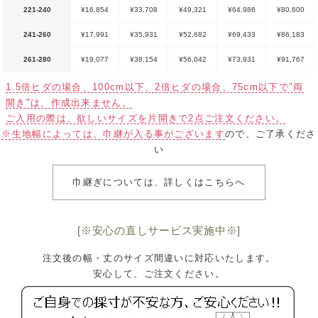
221-240
¥16,854
¥33,708
¥49,321
¥64,986
¥80,600
241-260
¥17,991
¥35,931
¥52,682
¥69,433
¥86,183
261-280
¥19,077
¥38,154
¥56,042
¥73,931
¥91,767
1.5倍ヒダの場合、100cm以下、2倍ヒダの場合、75cm以下で"両
開き"は、作成出来ません。
ご入用の際は、欲しいサイズを片開きで2点ご注文ください。
※生地幅によっては、巾継が入る事がございます
ので、ご了承くださ
い
巾継ぎについては、詳しくはこちらへ
[※安心の直しサービス実施中※]
注文後の幅・丈のサイズ間違いに対応いたします。
安心して、ご注文ください。