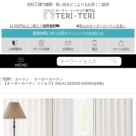
自社工場で縫製・良い品をどこよりもお安くご提供
13,200円以上ご購入で
送料無料
安心のオーダーカーテン丈直し
夏期休暇に伴う出荷スケジュールのお知らせ
ご利用案内
サンプル請求
お問合せ
電話
カートを見る
TOP
カーテン
オーダーカーテン
【オーダーカーテン リリカラ】SALA LS63033-63040(全8色)