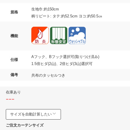
生地巾:約150cm
規格
柄リピート: タテ:約52.5cm ヨコ:約50.5㎝
機能
Aフック、Bフック選択可(取りつけ済み)
仕様
1.5倍ヒダ(2山)、2倍ヒダ(3山)選択可
備考
共布のタッセルつき
在庫あり
---
サイズを自動計算したい
ご注文カーテンサイズ