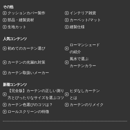
その他
クッションカバー製作
インテリア雑貨
部品・縫製資材
カーペット/マット
生地カット
縫製仕様
人気コンテンツ
ローマンシェード
初めてのカーテン選び
の紹介
風水で選ぶ
カーテンの光漏れ対策
カーテンカラー
カーテン取扱いメーカー
新着コンテンツ
【完全版】カーテンの正しい測り
ヒダなしカーテン
方とぴったりなサイズを選ぶコツ
とは
カーテン色選びのコツは？
カーテンのリメイク
ロールスクリーンの特徴