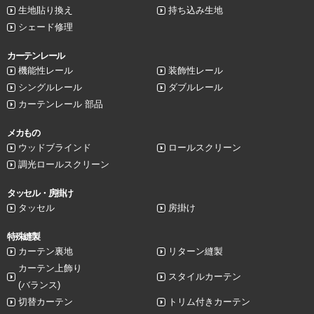
生地貼り換え
持ち込み生地
シェード修理
カーテンレール
機能性レール
装飾性レール
シングルレール
ダブルレール
カーテンレール 部品
メカもの
ウッドブラインド
ロールスクリーン
調光ロールスクリーン
タッセル・房掛け
タッセル
房掛け
特殊縫製
カーテン裏地
リターン縫製
カーテン上飾り
スタイルカーテン
(バランス)
切替カーテン
トリム付きカーテン