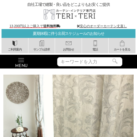
自社工場で縫製・良い品をどこよりもお安くご提供
13,200円以上ご購入で
送料無料
安心のオーダーカーテン丈直し
夏期休暇に伴う出荷スケジュールのお知らせ
ご利用案内
サンプル請求
お問合せ
電話
カートを見る