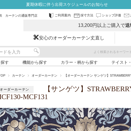
夏期休暇に伴う出荷スケジュールのお知らせ
ご利用案内
採寸方法
ショップ評価
供 カーテンの通販専門店
13,200円以上ご購入で
送
安心のオーダーカーテン丈直し
よく検索されるキーワー
ら探す
機能から探す
カラー・柄から探す
テイスト
TOP
カーテン
オーダーカーテン
【オーダーカーテン サンゲツ】STRAWBERRY TH
【サンゲツ】STRAWBERRY
オーダーカーテン
CF130-MCF131