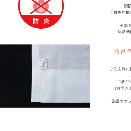
消
「防炎性能
不燃
防炎機
防炎
ご注文時に
1枚1
(片開き
施設やオ