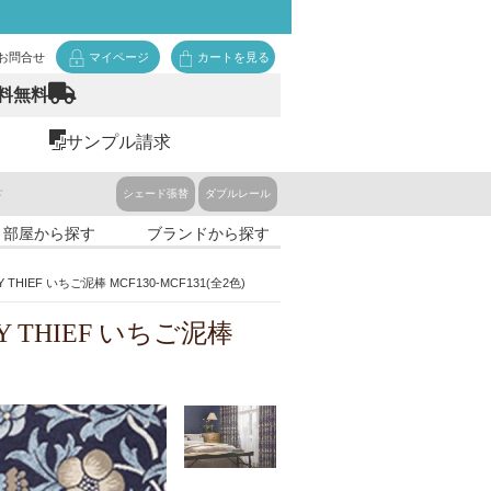
お問合せ
マイページ
カートを見る
料無料
サンプル請求
ド
シェード張替
ダブルレール
・部屋から探す
ブランドから探す
IEF いちご泥棒 MCF130-MCF131(全2色)
 THIEF いちご泥棒