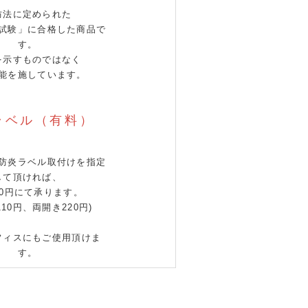
防法に定められた
試験」に合格した商品で
す。
を示すものではなく
能を施しています。
ラベル（有料）
防炎ラベル取付けを指定
して頂ければ、
10円にて承ります。
110円、両開き220円)
フィスにもご使用頂けま
す。