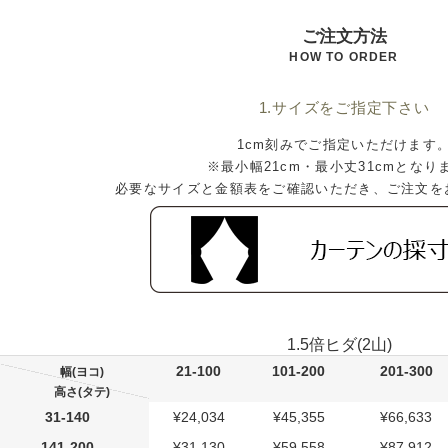
ご注文方法
HOW TO ORDER
1.サイズをご指定下さい
1cm刻みでご指定いただけます
※最小幅21cm・最小丈31cmとなり
必要なサイズと金額表をご確認いただき、ご注文を
1.5倍ヒダ(2山)
21-100
101-200
201-300
幅(ヨコ)
高さ(タテ)
31-140
¥24,034
¥45,355
¥66,633
141-200
¥31,130
¥59,558
¥87,912