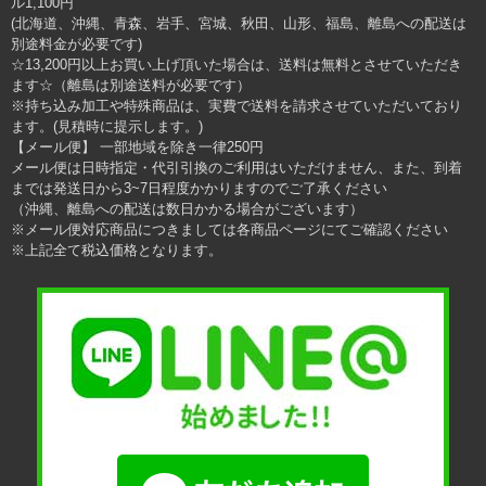
ル1,100円
(北海道、沖縄、青森、岩手、宮城、秋田、山形、福島、離島への配送は
別途料金が必要です)
☆13,200円以上お買い上げ頂いた場合は、送料は無料とさせていただき
ます☆（離島は別途送料が必要です）
※持ち込み加工や特殊商品は、実費で送料を請求させていただいており
ます。(見積時に提示します。)
【メール便】 一部地域を除き一律250円
メール便は日時指定・代引引換のご利用はいただけません、また、到着
までは発送日から3~7日程度かかりますのでご了承ください
（沖縄、離島への配送は数日かかる場合がございます）
※メール便対応商品につきましては各商品ページにてご確認ください
※上記全て税込価格となります。