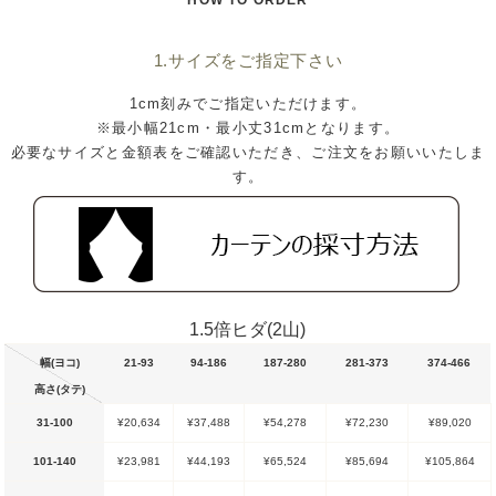
HOW TO ORDER
1.サイズをご指定下さい
1cm刻みでご指定いただけます。
※最小幅21cm・最小丈31cmとなります。
必要なサイズと金額表をご確認いただき、ご注文をお願いいたしま
す。
1.5倍ヒダ(2山)
幅(ヨコ)
21-93
94-186
187-280
281-373
374-466
高さ(タテ)
31-100
¥20,634
¥37,488
¥54,278
¥72,230
¥89,020
101-140
¥23,981
¥44,193
¥65,524
¥85,694
¥105,864