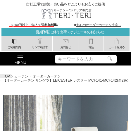
自社工場で縫製・良い品をどこよりもお安くご提供
13,200円以上ご購入で
送料無料
安心のオーダーカーテン丈直し
夏期休暇に伴う出荷スケジュールのお知らせ
ご利用案内
サンプル請求
お問合せ
電話
カートを見る
TOP
カーテン
オーダーカーテン
【オーダーカーテン サンゲツ】LEICESTER レスター MCF141-MCF142(全2色)