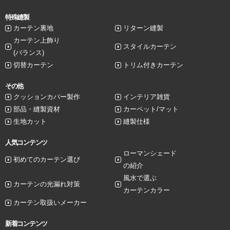
特殊縫製
カーテン裏地
リターン縫製
カーテン上飾り
スタイルカーテン
(バランス)
切替カーテン
トリム付きカーテン
その他
クッションカバー製作
インテリア雑貨
部品・縫製資材
カーペット/マット
生地カット
縫製仕様
人気コンテンツ
ローマンシェード
初めてのカーテン選び
の紹介
風水で選ぶ
カーテンの光漏れ対策
カーテンカラー
カーテン取扱いメーカー
新着コンテンツ