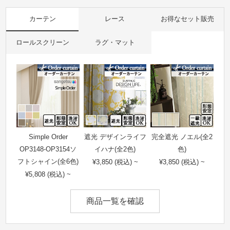
カーテン
レース
お得なセット販売
ロールスクリーン
ラグ・マット
Simple Order
遮光 デザインライフ
完全遮光 ノエル(全2
OP3148-OP3154ソ
イハナ(全2色)
色)
フトシャイン(全6色)
¥3,850 (税込) ~
¥3,850 (税込) ~
¥5,808 (税込) ~
商品一覧を確認