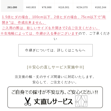
261-280
¥40,803
¥78,988
¥116,001
¥154,070
¥192,244
1.5倍ヒダの場合、100cm以下、2倍ヒダの場合、75cm以下で"両
開き"は、作成出来ません。
ご入用の際は、欲しいサイズを片開きで2点ご注文ください。
※生地幅によっては、巾継が入る事がございます
ので、ご了承くださ
い
巾継ぎについては、詳しくはこちらへ
[※安心の直しサービス実施中※]
注文後の幅・丈のサイズ間違いに対応いたします。
安心して、ご注文ください。