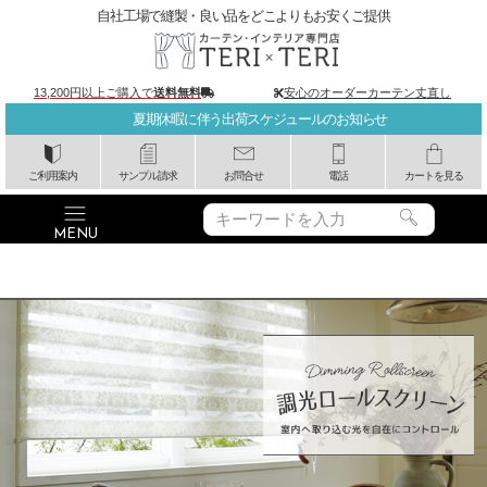
自社工場で縫製・良い品をどこよりもお安くご提供
13,200円以上ご購入で
送料無料
安心のオーダーカーテン丈直し
夏期休暇に伴う出荷スケジュールのお知らせ
ご利用案内
サンプル請求
お問合せ
電話
カートを見る