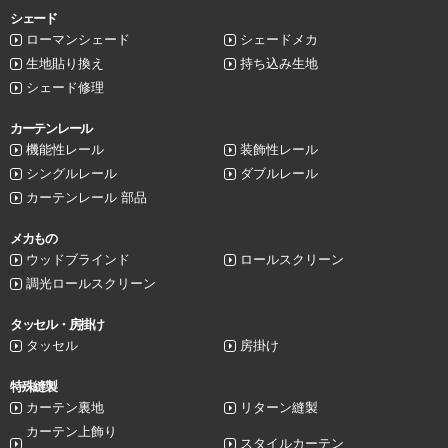
シェード
ローマンシェード
シェードメカ
生地貼り換え
持ち込み生地
シェード修理
カーテンレール
機能性レール
装飾性レール
シングルレール
ダブルレール
カーテンレール 部品
メカもの
ウッドブラインド
ロールスクリーン
調光ロールスクリーン
タッセル・房掛け
タッセル
房掛け
特殊縫製
カーテン裏地
リターン縫製
カーテン上飾り
スタイルカーテン