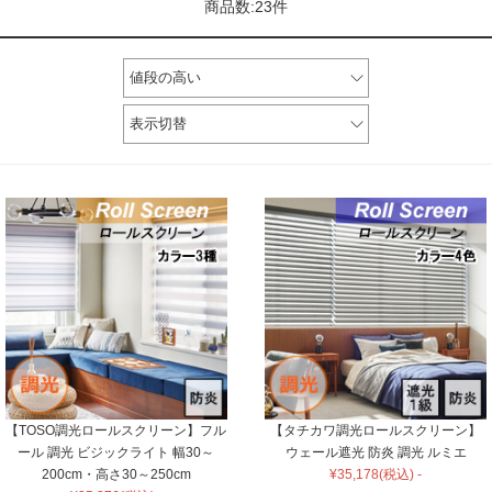
商品数:23件
値段の高い
表示切替
【TOSO調光ロールスクリーン】フル
【タチカワ調光ロールスクリーン】
ール 調光 ビジックライト 幅30～
ウェール遮光 防炎 調光 ルミエ
200cm・高さ30～250cm
¥35,178(税込) -