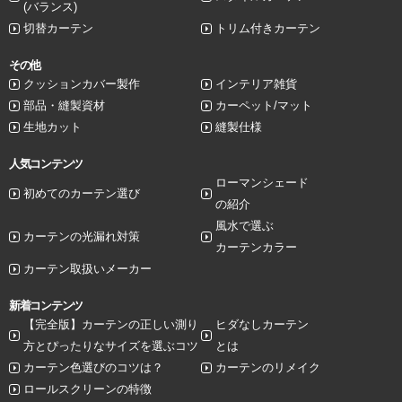
(バランス)
切替カーテン
トリム付きカーテン
その他
クッションカバー製作
インテリア雑貨
部品・縫製資材
カーペット/マット
生地カット
縫製仕様
人気コンテンツ
ローマンシェード
初めてのカーテン選び
の紹介
風水で選ぶ
カーテンの光漏れ対策
カーテンカラー
カーテン取扱いメーカー
新着コンテンツ
【完全版】カーテンの正しい測り
ヒダなしカーテン
方とぴったりなサイズを選ぶコツ
とは
カーテン色選びのコツは？
カーテンのリメイク
ロールスクリーンの特徴