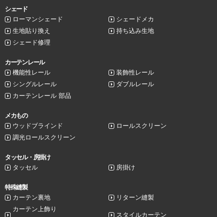
シェード
ローマンシェード
シェードメカ
生地貼り換え
持ち込み生地
シェード修理
カーテンレール
機能性レール
装飾性レール
シングルレール
ダブルレール
カーテンレール 部品
メカもの
ウッドブラインド
ロールスクリーン
調光ロールスクリーン
タッセル・房掛け
タッセル
房掛け
特殊縫製
カーテン裏地
リターン縫製
カーテン上飾り
スタイルカーテン