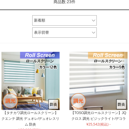
商品数:23件
新着順
表示切替
【タチカワ調光ロールスクリーン】
【TOSO調光ロールスクリーン】JQ
クエンテ 調光 デュオレ/デュオレスリ
クロス 調光 ビジックライト/デコラ
ム 防炎
¥25,542(税込) -