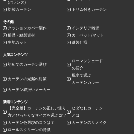
(バランス)
切替カーテン
トリム付きカーテン
その他
クッションカバー製作
インテリア雑貨
部品・縫製資材
カーペット/マット
生地カット
縫製仕様
人気コンテンツ
ローマンシェード
初めてのカーテン選び
の紹介
風水で選ぶ
カーテンの光漏れ対策
カーテンカラー
カーテン取扱いメーカー
新着コンテンツ
【完全版】カーテンの正しい測り
ヒダなしカーテン
方とぴったりなサイズを選ぶコツ
とは
カーテン色選びのコツは？
カーテンのリメイク
ロールスクリーンの特徴