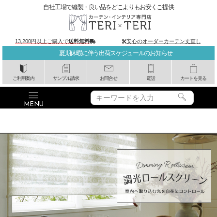
自社工場で縫製・良い品をどこよりもお安くご提供
13,200円以上ご購入で
送料無料
安心のオーダーカーテン丈直し
夏期休暇に伴う出荷スケジュールのお知らせ
ご利用案内
サンプル請求
お問合せ
電話
カートを見る