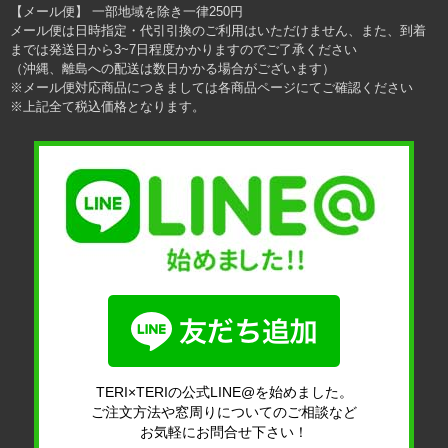
【メール便】 一部地域を除き一律250円
メール便は日時指定・代引引換のご利用はいただけません、また、到着
までは発送日から3~7日程度かかりますのでご了承ください
（沖縄、離島への配送は数日かかる場合がございます）
※メール便対応商品につきましては各商品ページにてご確認ください
※上記全て税込価格となります。
TERI×TERIの公式LINE@を始めました。
ご注文方法や窓周りについてのご相談など
お気軽にお問合せ下さい！