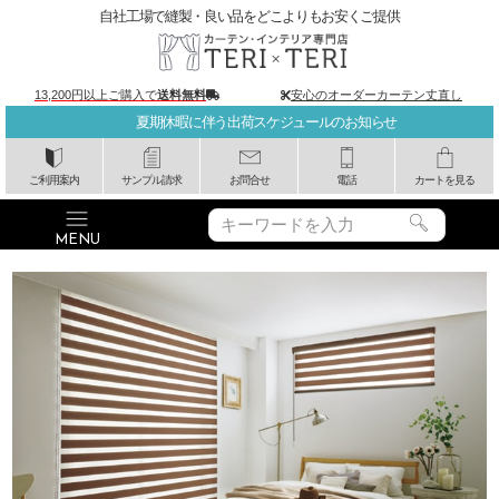
自社工場で縫製・良い品をどこよりもお安くご提供
13,200円以上ご購入で
送料無料
安心のオーダーカーテン丈直し
夏期休暇に伴う出荷スケジュールのお知らせ
ご利用案内
サンプル請求
お問合せ
電話
カートを見る