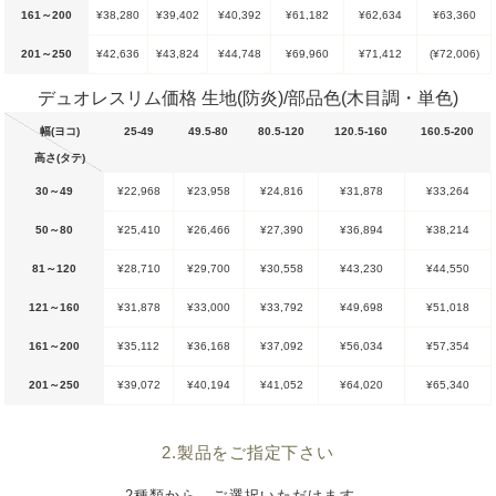
161～200
¥38,280
¥39,402
¥40,392
¥61,182
¥62,634
¥63,360
201～250
¥42,636
¥43,824
¥44,748
¥69,960
¥71,412
(¥72,006)
デュオレスリム価格 生地(防炎)/部品色(木目調・単色)
幅(ヨコ)
25-49
49.5-80
80.5-120
120.5-160
160.5-200
高さ(タテ)
30～49
¥22,968
¥23,958
¥24,816
¥31,878
¥33,264
50～80
¥25,410
¥26,466
¥27,390
¥36,894
¥38,214
81～120
¥28,710
¥29,700
¥30,558
¥43,230
¥44,550
121～160
¥31,878
¥33,000
¥33,792
¥49,698
¥51,018
161～200
¥35,112
¥36,168
¥37,092
¥56,034
¥57,354
201～250
¥39,072
¥40,194
¥41,052
¥64,020
¥65,340
2.製品をご指定下さい
2種類から、ご選択いただけます。