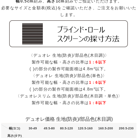
幅0.5cm
刻み、
高さ1cm
刻みでご指定いただけます。
必要なサイズと金額表(税込)をご確認いただき、ご注文をお願いいた
します。
〈デュオレ 生地(防炎)/部品色(木目調)〉
製作可能な幅・高さの比率は
1：6以下
( )の部分の製作可能面積は4.8m²以下。
〈デュオレ 生地(防炎)/部品色(単色)〉
製作可能な幅・高さの比率は
1：6以下
( )の部分の製作可能面積は4.8m²以下。
〈デュオレスリム 生地(防炎)/部品色(木目調・単色)〉
製作可能な幅・高さの比率は
1：8以下
デュオレ価格 生地(防炎)/部品色(木目調)
幅(ヨコ)
30-49
49.5-80
80.5-120
120.5-160
160.5-200
200.5-230
高さ(タテ)