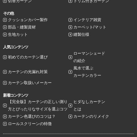
切替カーテン
トリム付きカーテン
その他
クッションカバー製作
インテリア雑貨
部品・縫製資材
カーペット/マット
生地カット
縫製仕様
人気コンテンツ
ローマンシェード
初めてのカーテン選び
の紹介
風水で選ぶ
カーテンの光漏れ対策
カーテンカラー
カーテン取扱いメーカー
新着コンテンツ
【完全版】カーテンの正しい測り
ヒダなしカーテン
方とぴったりなサイズを選ぶコツ
とは
カーテン色選びのコツは？
カーテンのリメイク
ロールスクリーンの特徴