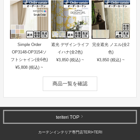
Simple Order
遮光 デザインライフ
完全遮光 ノエル(全2
OP3148-OP3154ソ
イハナ(全2色)
色)
フトシャイン(全6色)
¥3,850 (税込) ~
¥3,850 (税込) ~
¥5,808 (税込) ~
商品一覧を確認
teriteri TOP
カーテンインテリア専門店TERI×TERI