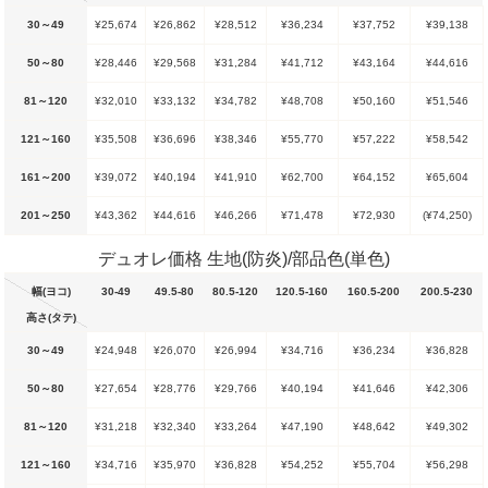
30～49
¥25,674
¥26,862
¥28,512
¥36,234
¥37,752
¥39,138
50～80
¥28,446
¥29,568
¥31,284
¥41,712
¥43,164
¥44,616
81～120
¥32,010
¥33,132
¥34,782
¥48,708
¥50,160
¥51,546
121～160
¥35,508
¥36,696
¥38,346
¥55,770
¥57,222
¥58,542
161～200
¥39,072
¥40,194
¥41,910
¥62,700
¥64,152
¥65,604
201～250
¥43,362
¥44,616
¥46,266
¥71,478
¥72,930
(¥74,250)
デュオレ価格 生地(防炎)/部品色(単色)
幅(ヨコ)
30-49
49.5-80
80.5-120
120.5-160
160.5-200
200.5-230
高さ(タテ)
30～49
¥24,948
¥26,070
¥26,994
¥34,716
¥36,234
¥36,828
50～80
¥27,654
¥28,776
¥29,766
¥40,194
¥41,646
¥42,306
81～120
¥31,218
¥32,340
¥33,264
¥47,190
¥48,642
¥49,302
121～160
¥34,716
¥35,970
¥36,828
¥54,252
¥55,704
¥56,298