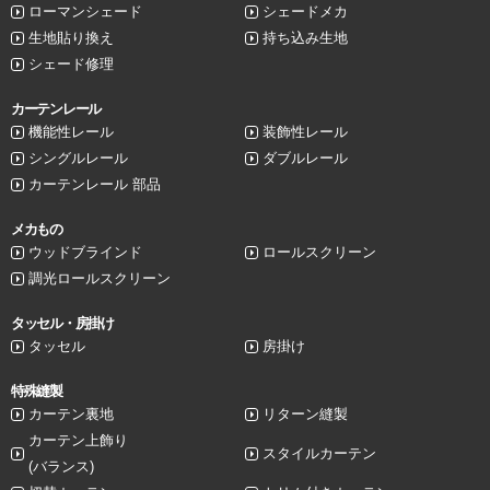
ローマンシェード
シェードメカ
生地貼り換え
持ち込み生地
シェード修理
カーテンレール
機能性レール
装飾性レール
シングルレール
ダブルレール
カーテンレール 部品
メカもの
ウッドブラインド
ロールスクリーン
調光ロールスクリーン
タッセル・房掛け
タッセル
房掛け
特殊縫製
カーテン裏地
リターン縫製
カーテン上飾り
スタイルカーテン
(バランス)