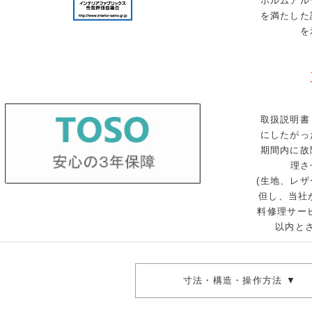
ホルムアル
を満たした
を
取扱説明書
にしたがっ
期間内に故
理さ
(生地、レ
但し、当社
料修理サー
以内と
寸法・構造・操作方法 ▼