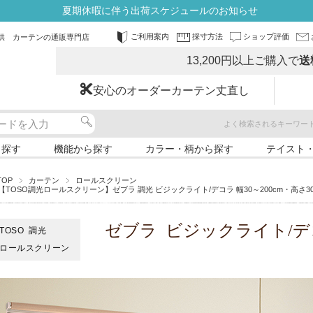
夏期休暇に伴う出荷スケジュールのお知らせ
ご利用案内
採寸方法
ショップ評価
供 カーテンの通販専門店
13,200円以上ご購入で
送
安心のオーダーカーテン丈直し
よく検索されるキーワー
ら探す
機能から探す
カラー・柄から探す
テイスト
TOP
カーテン
ロールスクリーン
【TOSO調光ロールスクリーン】ゼブラ 調光 ビジックライト/デコラ 幅30～200cm・高さ30
ゼブラ ビジックライト/デ
TOSO 調光
ロールスクリーン