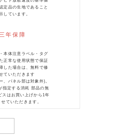
デヒド放散速度の基準値
認定品の生地であること
示しています。
三年保障
・本体注意ラベル・タグ
た正常な使用状態で保証
障した場合は、無料で修
せていただきます
ザー、パネル部は対象外)。
が指定する消耗 部品の無
ビスはお買い上げから1年
させていただきます。