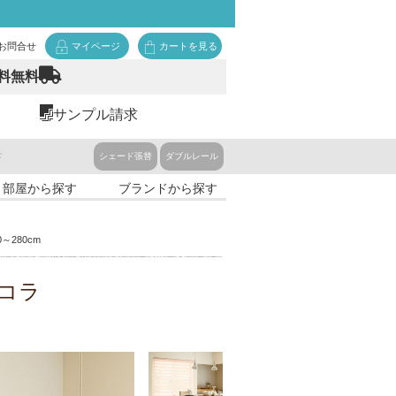
お問合せ
マイページ
カートを見る
料無料
サンプル請求
ド
シェード張替
ダブルレール
・部屋から探す
ブランドから探す
～280cm
コラ