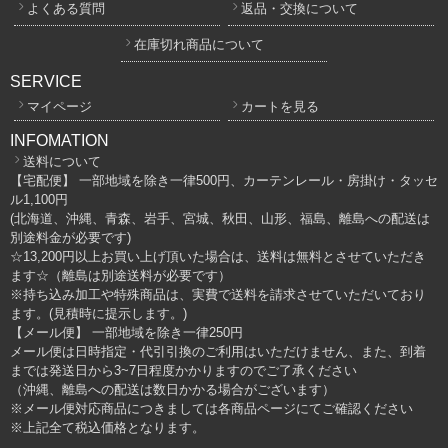
よくある質問
返品・交換について
在庫切れ商品について
SERVICE
マイページ
カートを見る
INFOMATION
送料について
【宅配便】 一部地域を除き一律500円、カーテンレール・房掛け・タッセ
ル1,100円
(北海道、沖縄、青森、岩手、宮城、秋田、山形、福島、離島への配送は
別途料金が必要です)
☆13,200円以上お買い上げ頂いた場合は、送料は無料とさせていただき
ます☆（離島は別途送料が必要です）
※持ち込み加工や特殊商品は、実費で送料を請求させていただいており
ます。(見積時に提示します。)
【メール便】 一部地域を除き一律250円
メール便は日時指定・代引引換のご利用はいただけません、また、到着
までは発送日から3~7日程度かかりますのでご了承ください
（沖縄、離島への配送は数日かかる場合がございます）
※メール便対応商品につきましては各商品ページにてご確認ください
※上記全て税込価格となります。