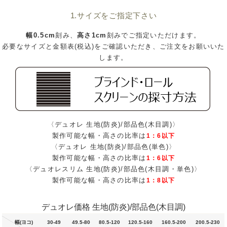
1.サイズをご指定下さい
幅0.5cm
刻み、
高さ1cm
刻みでご指定いただけます。
必要なサイズと金額表(税込)をご確認いただき、ご注文をお願いいた
します。
〈デュオレ 生地(防炎)/部品色(木目調)〉
製作可能な幅・高さの比率は
1：6以下
〈デュオレ 生地(防炎)/部品色(単色)〉
製作可能な幅・高さの比率は
1：6以下
〈デュオレスリム 生地(防炎)/部品色(木目調・単色)〉
製作可能な幅・高さの比率は
1：8以下
デュオレ価格 生地(防炎)/部品色(木目調)
幅(ヨコ)
30-49
49.5-80
80.5-120
120.5-160
160.5-200
200.5-230