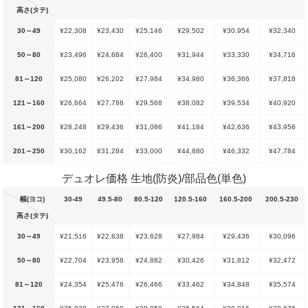
高さ(タテ)
30～49
¥22,308
¥23,430
¥25,146
¥29,502
¥30,954
¥32,340
50～80
¥23,496
¥24,684
¥26,400
¥31,944
¥33,330
¥34,716
81～120
¥25,080
¥26,202
¥27,984
¥34,980
¥36,366
¥37,818
121～160
¥26,664
¥27,786
¥29,568
¥38,082
¥39,534
¥40,920
161～200
¥28,248
¥29,436
¥31,086
¥41,184
¥42,636
¥43,956
201～250
¥30,162
¥31,284
¥33,000
¥44,880
¥46,332
¥47,784
デュオレ価格 生地(防炎)/部品色(単色)
幅(ヨコ)
30-49
49.5-80
80.5-120
120.5-160
160.5-200
200.5-230
高さ(タテ)
30～49
¥21,516
¥22,638
¥23,628
¥27,984
¥29,436
¥30,096
50～80
¥22,704
¥23,958
¥24,882
¥30,426
¥31,812
¥32,472
81～120
¥24,354
¥25,476
¥26,466
¥33,462
¥34,848
¥35,574