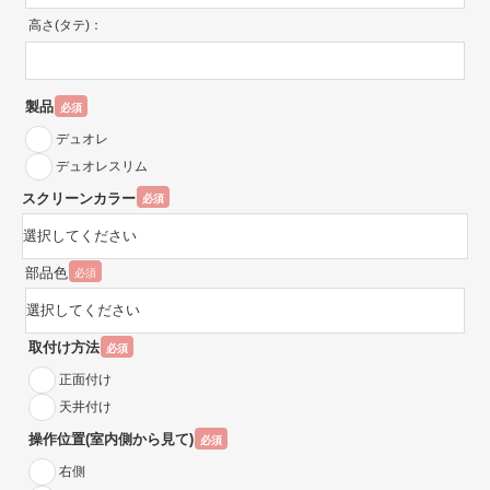
高さ(タテ)：
製品
必須
デュオレ
デュオレスリム
スクリーンカラー
必須
部品色
必須
取付け方法
必須
正面付け
天井付け
操作位置(室内側から見て)
必須
右側