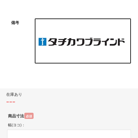
備考
在庫あり
---
商品寸法
必須
幅(ヨコ)：