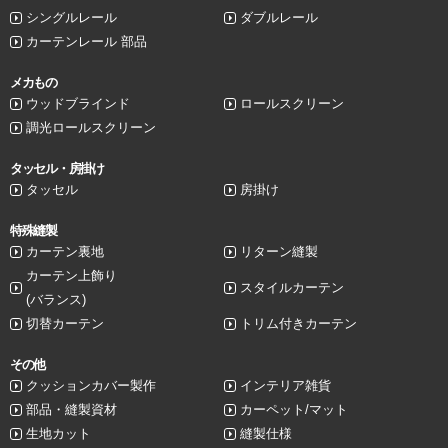
シングルレール
ダブルレール
カーテンレール 部品
メカもの
ウッドブラインド
ロールスクリーン
調光ロールスクリーン
タッセル・房掛け
タッセル
房掛け
特殊縫製
カーテン裏地
リターン縫製
カーテン上飾り
スタイルカーテン
(バランス)
切替カーテン
トリム付きカーテン
その他
クッションカバー製作
インテリア雑貨
部品・縫製資材
カーペット/マット
生地カット
縫製仕様