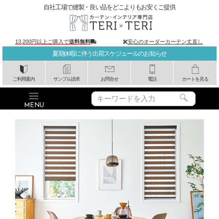
自社工場で縫製・良い品をどこよりもお安くご提供
13,200円以上ご購入で
送料無料
安心のオーダーカーテン丈直し
夏期休暇に伴う出荷スケジュールのお知らせ
ご利用案内
サンプル請求
お問合せ
電話
カートを見る