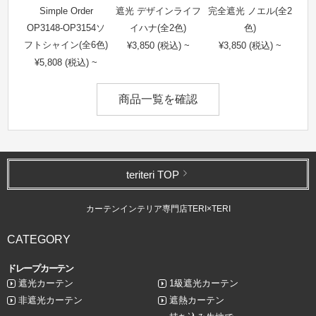
Simple Order
遮光 デザインライフ
完全遮光 ノエル(全2
OP3148-OP3154ソ
イハナ(全2色)
色)
フトシャイン(全6色)
¥3,850 (税込) ~
¥3,850 (税込) ~
¥5,808 (税込) ~
商品一覧を確認
teriteri TOP
カーテンインテリア専門店TERI×TERI
CATEGORY
ドレープカーテン
遮光カーテン
1級遮光カーテン
非遮光カーテン
遮熱カーテン