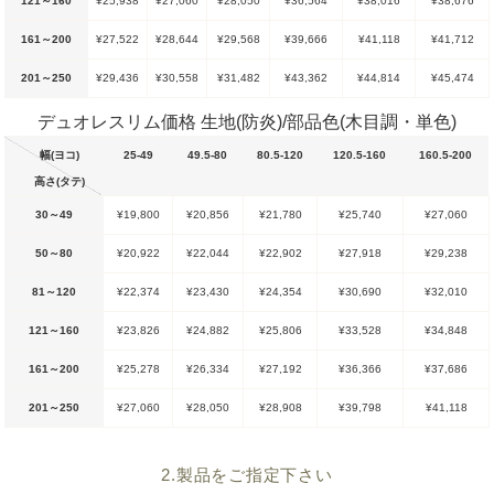
121～160
¥25,938
¥27,060
¥28,050
¥36,564
¥38,016
¥38,676
161～200
¥27,522
¥28,644
¥29,568
¥39,666
¥41,118
¥41,712
201～250
¥29,436
¥30,558
¥31,482
¥43,362
¥44,814
¥45,474
デュオレスリム価格 生地(防炎)/部品色(木目調・単色)
幅(ヨコ)
25-49
49.5-80
80.5-120
120.5-160
160.5-200
高さ(タテ)
30～49
¥19,800
¥20,856
¥21,780
¥25,740
¥27,060
50～80
¥20,922
¥22,044
¥22,902
¥27,918
¥29,238
81～120
¥22,374
¥23,430
¥24,354
¥30,690
¥32,010
121～160
¥23,826
¥24,882
¥25,806
¥33,528
¥34,848
161～200
¥25,278
¥26,334
¥27,192
¥36,366
¥37,686
201～250
¥27,060
¥28,050
¥28,908
¥39,798
¥41,118
2.製品をご指定下さい