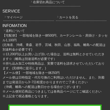
在庫切れ商品について
SERVICE
マイページ
カートを見る
INFOMATION
送料について
【宅配便】 一部地域を除き一律500円、カーテンレール・房掛け・タッセ
ル1,100円
(北海道、沖縄、青森、岩手、宮城、秋田、山形、福島、離島への配送は
別途料金が必要です)
☆13,200円以上お買い上げ頂いた場合は、送料は無料とさせていただき
ます☆（離島は別途送料が必要です）
※持ち込み加工や特殊商品は、実費で送料を請求させていただいており
ます。(見積時に提示します。)
【メール便】 一部地域を除き一律250円
メール便は日時指定・代引引換のご利用はいただけません、また、到着
までは発送日から3~7日程度かかりますのでご了承ください
（沖縄、離島への配送は数日かかる場合がございます）
※メール便対応商品につきましては各商品ページにてご確認ください
※上記全て税込価格となります。