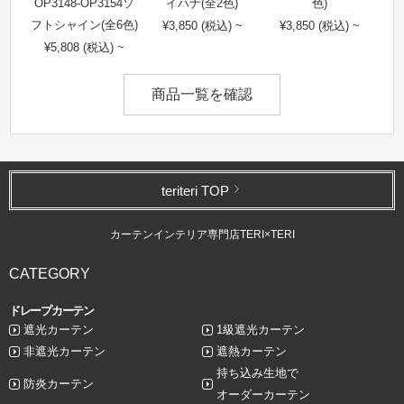
OP3148-OP3154ソ
イハナ(全2色)
色)
フトシャイン(全6色)
¥3,850 (税込) ~
¥3,850 (税込) ~
¥5,808 (税込) ~
商品一覧を確認
teriteri TOP
カーテンインテリア専門店TERI×TERI
CATEGORY
ドレープカーテン
遮光カーテン
1級遮光カーテン
非遮光カーテン
遮熱カーテン
持ち込み生地で
防炎カーテン
オーダーカーテン