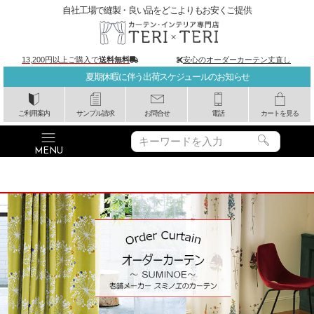
自社工場で縫製・良い品をどこよりもお安くご提供
13,200円以上ご購入で
送料無料
安心のオーダーカーテン丈直し
夏期休暇に伴う出荷スケジュールのお知らせ
ご利用案内
サンプル請求
お問合せ
電話
カートを見る