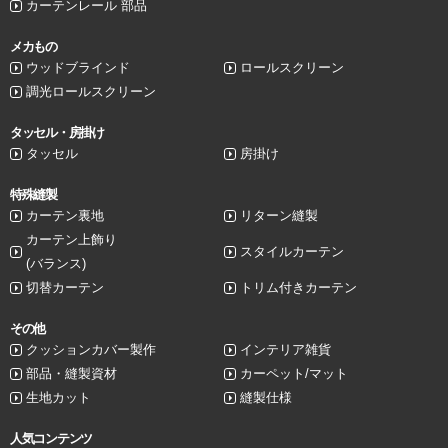
カーテンレール 部品
メカもの
ウッドブラインド
ロールスクリーン
調光ロールスクリーン
タッセル・房掛け
タッセル
房掛け
特殊縫製
カーテン裏地
リターン縫製
カーテン上飾り
スタイルカーテン
(バランス)
切替カーテン
トリム付きカーテン
その他
クッションカバー製作
インテリア雑貨
部品・縫製資材
カーペット/マット
生地カット
縫製仕様
人気コンテンツ