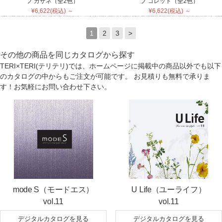
フ カサネ（全2色）
フ コレット（全2色）
¥6,622(税込) ～
¥6,622(税込) ～
1
2
3
>
その他の商品を同じカタログから探す
TERI×TERI(テリテリ)では、ホームページに掲載中の商品以外でも以下
のカタログの中からもご注文が可能です。 お見積りも無料で承りま
す！お気軽にお問い合わせ下さい。
mode S（モードエス）
U Life（ユーライフ）
vol.11
vol.11
デジタルカタログを見る
デジタルカタログを見る