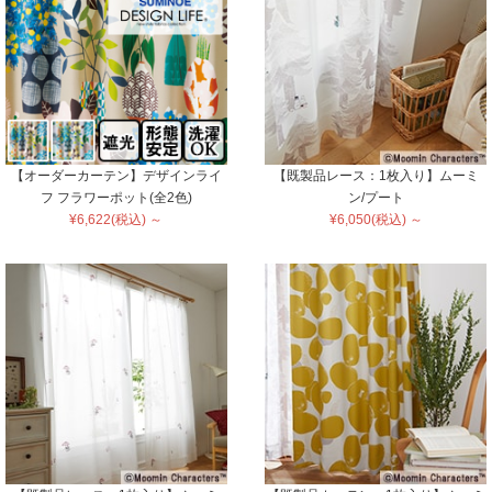
【オーダーカーテン】デザインライ
【既製品レース：1枚入り】ムーミ
フ フラワーポット(全2色)
ン/プート
¥6,622(税込) ～
¥6,050(税込) ～