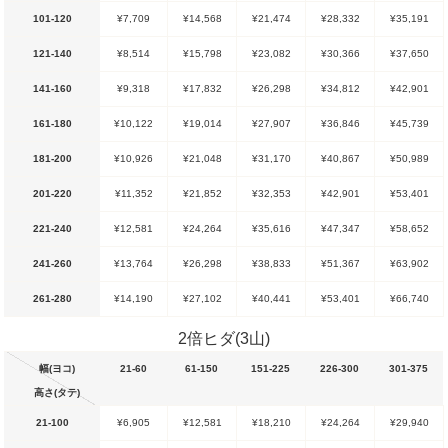
101-120
¥7,709
¥14,568
¥21,474
¥28,332
¥35,191
121-140
¥8,514
¥15,798
¥23,082
¥30,366
¥37,650
141-160
¥9,318
¥17,832
¥26,298
¥34,812
¥42,901
161-180
¥10,122
¥19,014
¥27,907
¥36,846
¥45,739
181-200
¥10,926
¥21,048
¥31,170
¥40,867
¥50,989
201-220
¥11,352
¥21,852
¥32,353
¥42,901
¥53,401
221-240
¥12,581
¥24,264
¥35,616
¥47,347
¥58,652
241-260
¥13,764
¥26,298
¥38,833
¥51,367
¥63,902
261-280
¥14,190
¥27,102
¥40,441
¥53,401
¥66,740
2倍ヒダ(3山)
幅(ヨコ)
21-60
61-150
151-225
226-300
301-375
高さ(タテ)
21-100
¥6,905
¥12,581
¥18,210
¥24,264
¥29,940