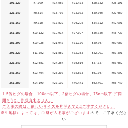
101-120
¥7,709
¥14,568
¥21,474
¥28,332
¥35,191
121-140
¥8,514
¥15,798
¥23,082
¥30,366
¥37,650
141-160
¥9,318
¥17,832
¥26,298
¥34,812
¥42,901
161-180
¥10,122
¥19,014
¥27,907
¥36,846
¥45,739
181-200
¥10,926
¥21,048
¥31,170
¥40,867
¥50,989
201-220
¥11,352
¥21,852
¥32,353
¥42,901
¥53,401
221-240
¥12,581
¥24,264
¥35,616
¥47,347
¥58,652
241-260
¥13,764
¥26,298
¥38,833
¥51,367
¥63,902
261-280
¥14,190
¥27,102
¥40,441
¥53,401
¥66,740
1.5倍ヒダの場合、100cm以下、2倍ヒダの場合、75cm以下で"両
開き"は、作成出来ません。
ご入用の際は、欲しいサイズを片開きで2点ご注文ください。
※生地幅によっては、巾継が入る事がございます
ので、ご了承くださ
い