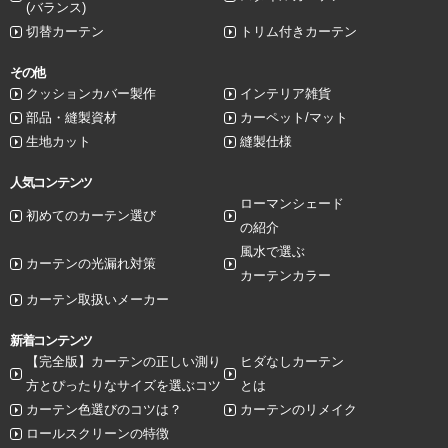
(バランス)
切替カーテン
トリム付きカーテン
その他
クッションカバー製作
インテリア雑貨
部品・縫製資材
カーペット/マット
生地カット
縫製仕様
人気コンテンツ
ローマンシェード
初めてのカーテン選び
の紹介
風水で選ぶ
カーテンの光漏れ対策
カーテンカラー
カーテン取扱いメーカー
新着コンテンツ
【完全版】カーテンの正しい測り
ヒダなしカーテン
方とぴったりなサイズを選ぶコツ
とは
カーテン色選びのコツは？
カーテンのリメイク
ロールスクリーンの特徴