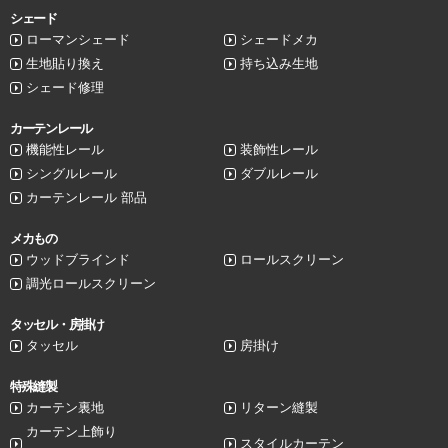
シェード
ローマンシェード
シェードメカ
生地貼り換え
持ち込み生地
シェード修理
カーテンレール
機能性レール
装飾性レール
シングルレール
ダブルレール
カーテンレール 部品
メカもの
ウッドブラインド
ロールスクリーン
調光ロールスクリーン
タッセル・房掛け
タッセル
房掛け
特殊縫製
カーテン裏地
リターン縫製
カーテン上飾り
スタイルカーテン