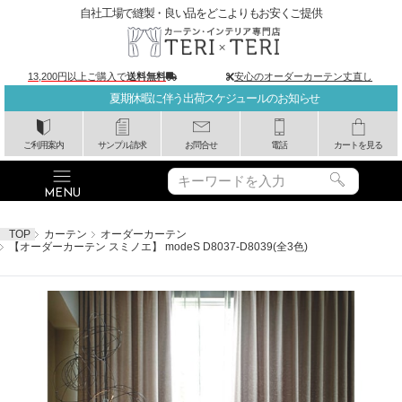
自社工場で縫製・良い品をどこよりもお安くご提供
13,200円以上ご購入で
送料無料
安心のオーダーカーテン丈直し
夏期休暇に伴う出荷スケジュールのお知らせ
ご利用案内
サンプル請求
お問合せ
電話
カートを見る
TOP
カーテン
オーダーカーテン
【オーダーカーテン スミノエ】 modeS D8037-D8039(全3色)