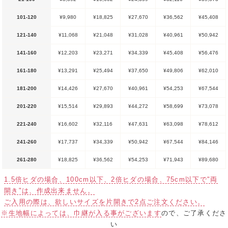
101-120
¥9,980
¥18,825
¥27,670
¥36,562
¥45,408
121-140
¥11,068
¥21,048
¥31,028
¥40,961
¥50,942
141-160
¥12,203
¥23,271
¥34,339
¥45,408
¥56,476
161-180
¥13,291
¥25,494
¥37,650
¥49,806
¥62,010
181-200
¥14,426
¥27,670
¥40,961
¥54,253
¥67,544
201-220
¥15,514
¥29,893
¥44,272
¥58,699
¥73,078
221-240
¥16,602
¥32,116
¥47,631
¥63,098
¥78,612
241-260
¥17,737
¥34,339
¥50,942
¥67,544
¥84,146
261-280
¥18,825
¥36,562
¥54,253
¥71,943
¥89,680
1.5倍ヒダの場合、100cm以下、2倍ヒダの場合、75cm以下で"両
開き"は、作成出来ません。
ご入用の際は、欲しいサイズを片開きで2点ご注文ください。
※生地幅によっては、巾継が入る事がございます
ので、ご了承くださ
い