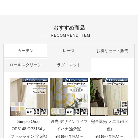
おすすめ商品
RECOMMEND ITEM
カーテン
レース
お得なセット販売
ロールスクリーン
ラグ・マット
Simple Order
遮光 デザインライフ
完全遮光 ノエル(全2
OP3148-OP3154ソ
イハナ(全2色)
色)
フトシャイン(全6色)
¥3,850 (税込) ~
¥3,850 (税込) ~