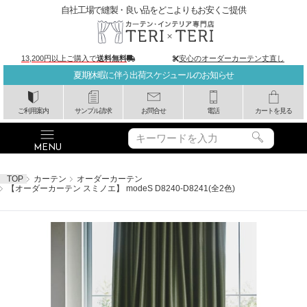
自社工場で縫製・良い品をどこよりもお安くご提供
13,200円以上ご購入で
送料無料
安心のオーダーカーテン丈直し
夏期休暇に伴う出荷スケジュールのお知らせ
ご利用案内
サンプル請求
お問合せ
電話
カートを見る
TOP
カーテン
オーダーカーテン
【オーダーカーテン スミノエ】 modeS D8240-D8241(全2色)