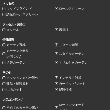
メカもの
ウッドブラインド
ロールスクリーン
調光ロールスクリーン
タッセル・房掛け
タッセル
房掛け
特殊縫製
カーテン裏地
リターン縫製
カーテン上飾り
スタイルカーテン
(バランス)
切替カーテン
トリム付きカーテン
その他
クッションカバー製作
インテリア雑貨
部品・縫製資材
カーペット/マット
生地カット
縫製仕様
人気コンテンツ
ローマンシェード
初めてのカーテン選び