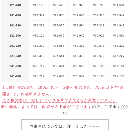
121-140
¥12,108
¥22,420
¥33,346
¥43,705
¥54,631
141-160
¥14,379
¥27,055
¥39,684
¥52,313
¥64,942
161-180
¥14,379
¥27,055
¥39,684
¥52,313
¥64,942
181-200
¥16,129
¥31,076
¥45,975
¥60,922
¥75,869
201-220
¥18,399
¥35,664
¥52,313
¥69,578
¥86,227
221-240
¥18,399
¥35,664
¥52,313
¥69,578
¥86,227
241-260
¥20,717
¥39,684
¥58,652
¥78,186
¥97,154
261-280
¥20,717
¥39,684
¥58,652
¥78,186
¥97,154
1.5倍ヒダの場合、100cm以下、2倍ヒダの場合、75cm以下で"両
開き"は、作成出来ません。
ご入用の際は、欲しいサイズを片開きで2点ご注文ください。
※生地幅によっては、巾継が入る事がございます
ので、ご了承くださ
い
巾継ぎについては、詳しくはこちらへ