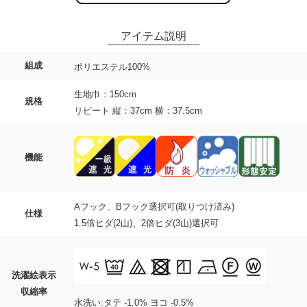
組成
ポリエステル100%
生地巾：150cm
規格
リピート 縦：37cm 横：37.5cm
機能
Aフック、Bフック選択可(取りつけ済み)
仕様
1.5倍ヒダ(2山)、2倍ヒダ(3山)選択可
洗濯絵表示
収縮率
水洗い:タテ -1.0% ヨコ -0.5%