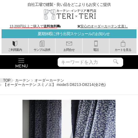
自社工場で縫製・良い品をどこよりもお安くご提供
13,200円以上ご購入で
送料無料
安心のオーダーカーテン丈直し
夏期休暇に伴う出荷スケジュールのお知らせ
ご利用案内
サンプル請求
お問合せ
電話
カートを見る
TOP
カーテン
オーダーカーテン
【オーダーカーテン スミノエ】 modeS D8213-D8214(全2色)