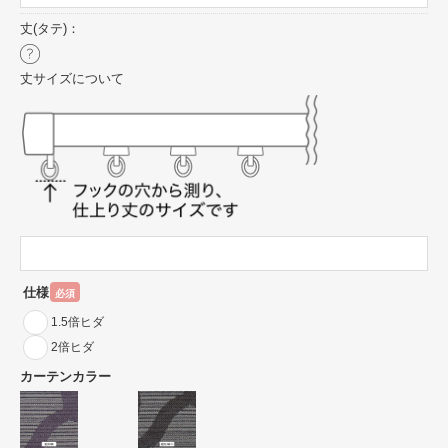
丈(タテ)：
丈サイズについて
仕様
必須
1.5倍ヒダ
2倍ヒダ
カーテンカラー