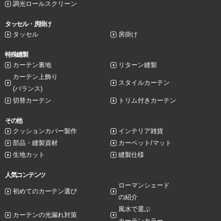
調光ロールスクリーン
タッセル・房掛け
タッセル
房掛け
特殊縫製
カーテン裏地
リターン縫製
カーテン上飾り
スタイルカーテン
(バランス)
切替カーテン
トリム付きカーテン
その他
クッションカバー製作
インテリア雑貨
部品・縫製資材
カーペット/マット
生地カット
縫製仕様
人気コンテンツ
ローマンシェード
初めてのカーテン選び
の紹介
風水で選ぶ
カーテンの光漏れ対策
カーテンカラー