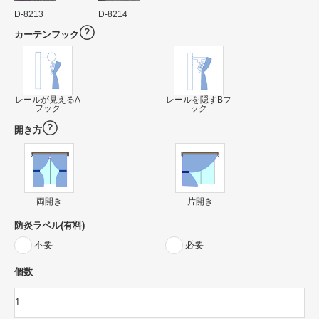
D-8213
D-8214
カーテンフック
レールが見えるA
レールを隠すBフ
フック
ック
開き方
両開き
片開き
防炎ラベル(有料)
不要
必要
個数