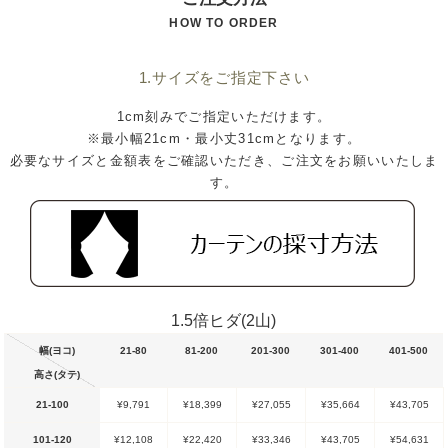
HOW TO ORDER
1.サイズをご指定下さい
1cm刻みでご指定いただけます。
※最小幅21cm・最小丈31cmとなります。
必要なサイズと金額表をご確認いただき、ご注文をお願いいたしま
す。
1.5倍ヒダ(2山)
幅(ヨコ)
21-80
81-200
201-300
301-400
401-500
高さ(タテ)
21-100
¥9,791
¥18,399
¥27,055
¥35,664
¥43,705
101-120
¥12,108
¥22,420
¥33,346
¥43,705
¥54,631