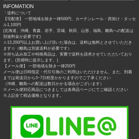
INFOMATION
送料について
【宅配便】 一部地域を除き一律500円、カーテンレール・房掛け・タッセ
ル1,100円
(北海道、沖縄、青森、岩手、宮城、秋田、山形、福島、離島への配送は
別途料金が必要です)
☆13,200円以上お買い上げ頂いた場合は、送料は無料とさせていただき
ます☆（離島は別途送料が必要です）
※持ち込み加工や特殊商品は、実費で送料を請求させていただいており
ます。(見積時に提示します。)
【メール便】 一部地域を除き一律250円
メール便は日時指定・代引引換のご利用はいただけません、また、到着
までは発送日から3~7日程度かかりますのでご了承ください
（沖縄、離島への配送は数日かかる場合がございます）
※メール便対応商品につきましては各商品ページにてご確認ください
※上記全て税込価格となります。