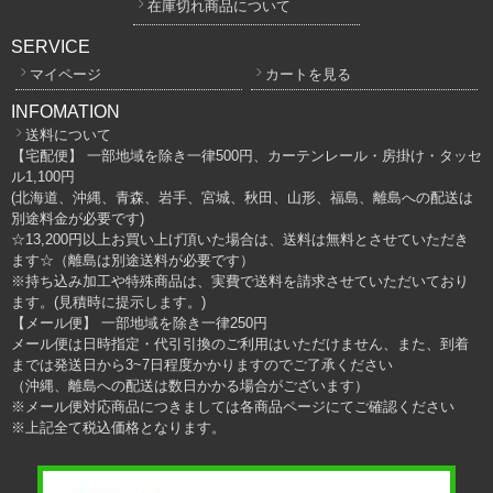
在庫切れ商品について
SERVICE
マイページ
カートを見る
INFOMATION
送料について
【宅配便】 一部地域を除き一律500円、カーテンレール・房掛け・タッセ
ル1,100円
(北海道、沖縄、青森、岩手、宮城、秋田、山形、福島、離島への配送は
別途料金が必要です)
☆13,200円以上お買い上げ頂いた場合は、送料は無料とさせていただき
ます☆（離島は別途送料が必要です）
※持ち込み加工や特殊商品は、実費で送料を請求させていただいており
ます。(見積時に提示します。)
【メール便】 一部地域を除き一律250円
メール便は日時指定・代引引換のご利用はいただけません、また、到着
までは発送日から3~7日程度かかりますのでご了承ください
（沖縄、離島への配送は数日かかる場合がございます）
※メール便対応商品につきましては各商品ページにてご確認ください
※上記全て税込価格となります。