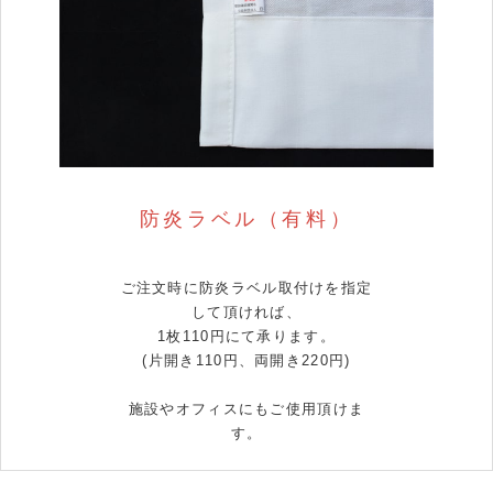
防炎ラベル（有料）
ご注文時に防炎ラベル取付けを指定
して頂ければ、
1枚110円にて承ります。
(片開き110円、両開き220円)
施設やオフィスにもご使用頂けま
す。