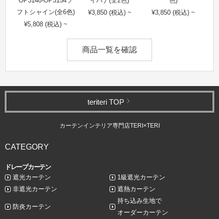
OP3148-OP3154ソ
イハナ(全2色)
色)
フトシャイン(全6色)
¥3,850 (税込) ~
¥3,850 (税込) ~
¥5,808 (税込) ~
商品一覧を確認
teriteri TOP
カーテンインテリア専門店TERI×TERI
CATEGORY
ドレープカーテン
遮光カーテン
1級遮光カーテン
非遮光カーテン
遮熱カーテン
持ち込み生地で
防炎カーテン
オーダーカーテン