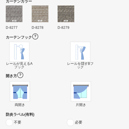
カーテンカラー
D-8277
D-8278
D-8279
カーテンフック
レールが見えるA
レールを隠すBフ
フック
ック
開き方
両開き
片開き
防炎ラベル(有料)
不要
必要