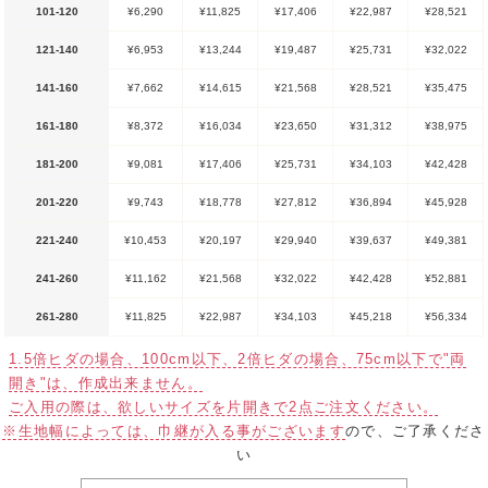
101-120
¥6,290
¥11,825
¥17,406
¥22,987
¥28,521
121-140
¥6,953
¥13,244
¥19,487
¥25,731
¥32,022
141-160
¥7,662
¥14,615
¥21,568
¥28,521
¥35,475
161-180
¥8,372
¥16,034
¥23,650
¥31,312
¥38,975
181-200
¥9,081
¥17,406
¥25,731
¥34,103
¥42,428
201-220
¥9,743
¥18,778
¥27,812
¥36,894
¥45,928
221-240
¥10,453
¥20,197
¥29,940
¥39,637
¥49,381
241-260
¥11,162
¥21,568
¥32,022
¥42,428
¥52,881
261-280
¥11,825
¥22,987
¥34,103
¥45,218
¥56,334
1.5倍ヒダの場合、100cm以下、2倍ヒダの場合、75cm以下で"両
開き"は、作成出来ません。
ご入用の際は、欲しいサイズを片開きで2点ご注文ください。
※生地幅によっては、巾継が入る事がございます
ので、ご了承くださ
い