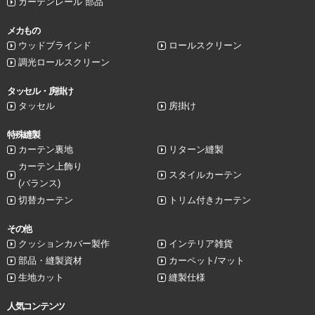
カーテンレール 部品
メカもの
ウッドブラインド
ロールスクリーン
調光ロールスクリーン
タッセル・房掛け
タッセル
房掛け
特殊縫製
カーテン裏地
リターン縫製
カーテン上飾り
スタイルカーテン
(バランス)
切替カーテン
トリム付きカーテン
その他
クッションカバー製作
インテリア雑貨
部品・縫製資材
カーペット/マット
生地カット
縫製仕様
人気コンテンツ