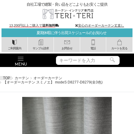
自社工場で縫製・良い品をどこよりもお安くご提供
13,200円以上ご購入で
送料無料
安心のオーダーカーテン丈直し
夏期休暇に伴う出荷スケジュールのお知らせ
ご利用案内
サンプル請求
お問合せ
電話
カートを見る
TOP
カーテン
オーダーカーテン
【オーダーカーテン スミノエ】 modeS D8277-D8279(全3色)