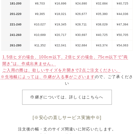
181-200
¥8,703
¥16,696
¥24,690
¥32,684
¥40,725
201-220
¥9,365
¥18,021
¥26,677
¥35,380
¥44,036
221-240
¥10,027
¥19,345
¥28,711
¥38,029
¥47,394
241-260
¥10,689
¥20,717
¥30,697
¥40,725
¥50,705
261-280
¥11,352
¥22,041
¥32,684
¥43,374
¥54,063
1.5倍ヒダの場合、100cm以下、2倍ヒダの場合、75cm以下で"両
開き"は、作成出来ません。
ご入用の際は、欲しいサイズを片開きで2点ご注文ください。
※生地幅によっては、巾継が入る事がございます
ので、ご了承くださ
い
巾継ぎについては、詳しくはこちらへ
[※安心の直しサービス実施中※]
注文後の幅・丈のサイズ間違いに対応いたします。