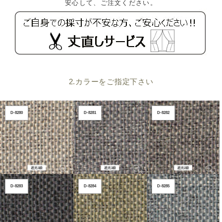
安心して、ご注文ください。
2.カラーをご指定下さい
D-8280
D-8281
D-8282
D-8283
D-8284
D-8285