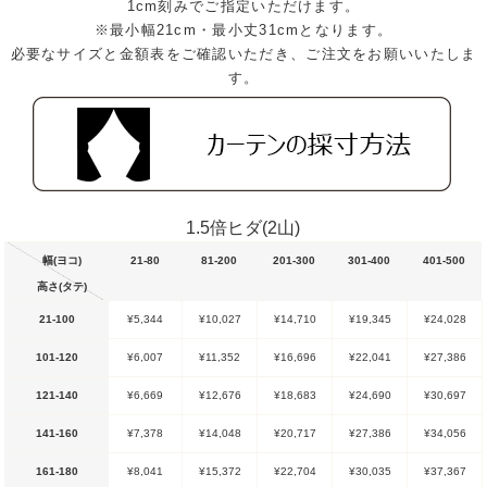
1cm刻みでご指定いただけます。
※最小幅21cm・最小丈31cmとなります。
必要なサイズと金額表をご確認いただき、ご注文をお願いいたしま
す。
1.5倍ヒダ(2山)
幅(ヨコ)
21-80
81-200
201-300
301-400
401-500
高さ(タテ)
21-100
¥5,344
¥10,027
¥14,710
¥19,345
¥24,028
101-120
¥6,007
¥11,352
¥16,696
¥22,041
¥27,386
121-140
¥6,669
¥12,676
¥18,683
¥24,690
¥30,697
141-160
¥7,378
¥14,048
¥20,717
¥27,386
¥34,056
161-180
¥8,041
¥15,372
¥22,704
¥30,035
¥37,367