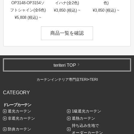
OP3148-OP3154ソ
イハナ(全2色)
色)
フトシャイン(全6色)
¥3,850 (税込) ~
¥3,850 (税込) ~
¥5,808 (税込) ~
商品一覧を確認
teriteri TOP
カーテンインテリア専門店TERI×TERI
CATEGORY
ドレープカーテン
遮光カーテン
1級遮光カーテン
非遮光カーテン
遮熱カーテン
持ち込み生地で
防炎カーテン
オーダーカーテン