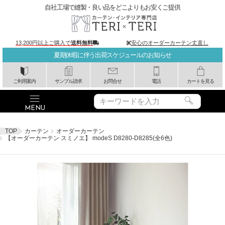
自社工場で縫製・良い品をどこよりもお安くご提供
13,200円以上ご購入で
送料無料
安心のオーダーカーテン丈直し
夏期休暇に伴う出荷スケジュールのお知らせ
ご利用案内
サンプル請求
お問合せ
電話
カートを見る
TOP
カーテン
オーダーカーテン
【オーダーカーテン スミノエ】 modeS D8280-D8285(全6色)