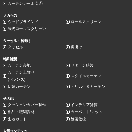
カーテンレール 部品
メカもの
ウッドブラインド
ロールスクリーン
調光ロールスクリーン
タッセル・房掛け
タッセル
房掛け
特殊縫製
カーテン裏地
リターン縫製
カーテン上飾り
スタイルカーテン
(バランス)
切替カーテン
トリム付きカーテン
その他
クッションカバー製作
インテリア雑貨
部品・縫製資材
カーペット/マット
生地カット
縫製仕様
人気コンテンツ