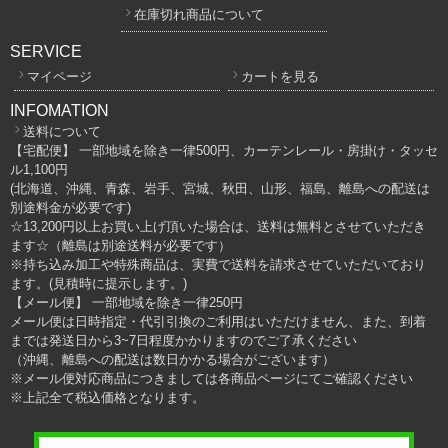
在庫切れ商品について
SERVICE
マイページ
カートを見る
INFOMATION
送料について
【宅配便】 一部地域を除き一律500円、カーテンレール・房掛け・タッセ
ル1,100円
(北海道、沖縄、青森、岩手、宮城、秋田、山形、福島、離島への配送は
別途料金が必要です)
☆13,200円以上お買い上げ頂いた場合は、送料は無料とさせていただき
ます☆（離島は別途送料が必要です）
※持ち込み加工や特殊商品は、実費で送料を請求させていただいており
ます。(見積時に提示します。)
【メール便】 一部地域を除き一律250円
メール便は日時指定・代引引換のご利用はいただけません、また、到着
までは発送日から3~7日程度かかりますのでご了承ください
（沖縄、離島への配送は数日かかる場合がございます）
※メール便対応商品につきましては各商品ページにてご確認ください
※上記全て税込価格となります。