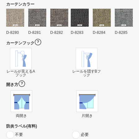
カーテンカラー
D-8280
D-8281
D-8282
D-8283
D-8284
D-8285
カーテンフック
レールが見えるA
レールを隠すBフ
フック
ック
開き方
両開き
片開き
防炎ラベル(有料)
不要
必要