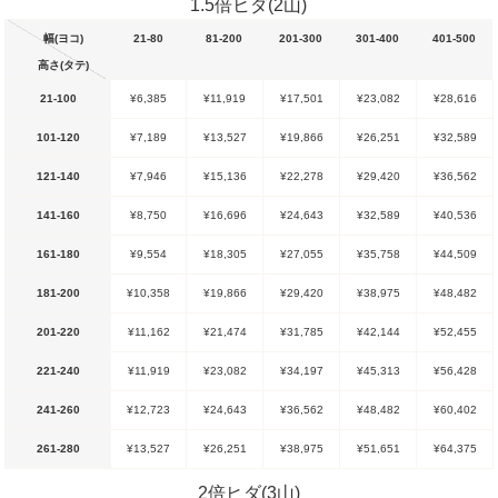
1.5倍ヒダ(2山)
幅(ヨコ)
21-80
81-200
201-300
301-400
401-500
高さ(タテ)
21-100
¥6,385
¥11,919
¥17,501
¥23,082
¥28,616
101-120
¥7,189
¥13,527
¥19,866
¥26,251
¥32,589
121-140
¥7,946
¥15,136
¥22,278
¥29,420
¥36,562
141-160
¥8,750
¥16,696
¥24,643
¥32,589
¥40,536
161-180
¥9,554
¥18,305
¥27,055
¥35,758
¥44,509
181-200
¥10,358
¥19,866
¥29,420
¥38,975
¥48,482
201-220
¥11,162
¥21,474
¥31,785
¥42,144
¥52,455
221-240
¥11,919
¥23,082
¥34,197
¥45,313
¥56,428
241-260
¥12,723
¥24,643
¥36,562
¥48,482
¥60,402
261-280
¥13,527
¥26,251
¥38,975
¥51,651
¥64,375
2倍ヒダ(3山)