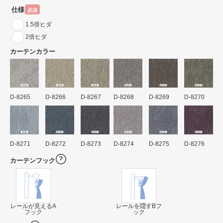
仕様
必須
1.5倍ヒダ
2倍ヒダ
カーテンカラー
D-8265
D-8266
D-8267
D-8268
D-8269
D-8270
D-8271
D-8272
D-8273
D-8274
D-8275
D-8276
カーテンフック
レールが見えるA
レールを隠すBフ
フック
ック