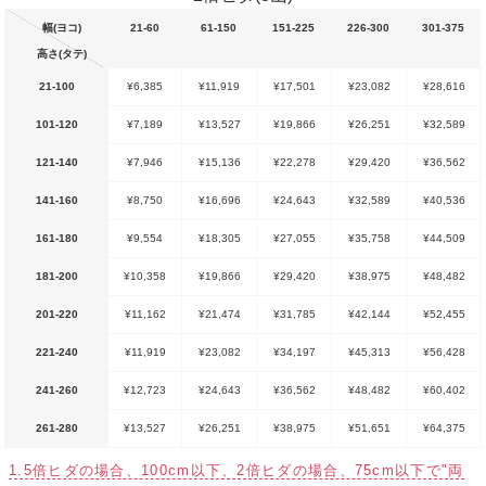
幅(ヨコ)
21-60
61-150
151-225
226-300
301-375
高さ(タテ)
21-100
¥6,385
¥11,919
¥17,501
¥23,082
¥28,616
101-120
¥7,189
¥13,527
¥19,866
¥26,251
¥32,589
121-140
¥7,946
¥15,136
¥22,278
¥29,420
¥36,562
141-160
¥8,750
¥16,696
¥24,643
¥32,589
¥40,536
161-180
¥9,554
¥18,305
¥27,055
¥35,758
¥44,509
181-200
¥10,358
¥19,866
¥29,420
¥38,975
¥48,482
201-220
¥11,162
¥21,474
¥31,785
¥42,144
¥52,455
221-240
¥11,919
¥23,082
¥34,197
¥45,313
¥56,428
241-260
¥12,723
¥24,643
¥36,562
¥48,482
¥60,402
261-280
¥13,527
¥26,251
¥38,975
¥51,651
¥64,375
1.5倍ヒダの場合、100cm以下、2倍ヒダの場合、75cm以下で"両