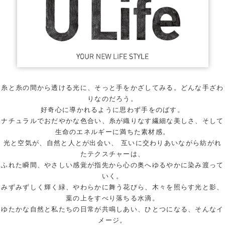
糸と糸の間から透ける光に、そっと手をかざしてみる。どんな手ざわ
りなのだろう。
好奇心に導かれるように思わず手をのばす。
ナチュラルでおだやかな色合い、糸が織りなす繊細な美しさ、そして
生命のエネルギーに満ちた素材感。
光と空気が、自然と人とが出会い、 互いに交わりあいながら紡がれ
たテクスチャーは、
ふれた瞬間、やさしい感覚が指先から心の奥へゆるやかに染み渡って
いく。
みずみずしく輝く緑、やわらかに舞う花びら、木々を照らす光と影、
葉の上をすべり落ちる水滴。
ゆたかな自然と私たちの日常が共鳴しあい、ひとつになる、そんなイ
メージ。