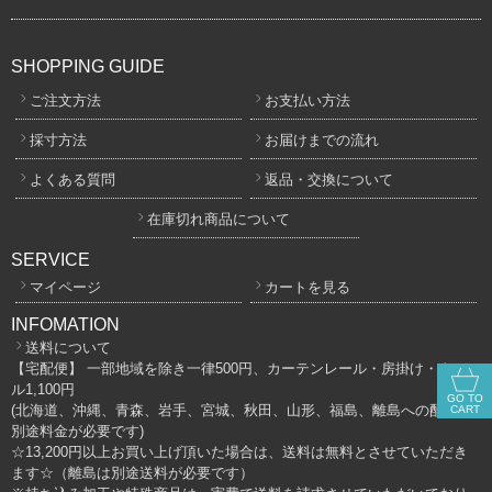
SHOPPING GUIDE
ご注文方法
お支払い方法
採寸方法
お届けまでの流れ
よくある質問
返品・交換について
在庫切れ商品について
SERVICE
マイページ
カートを見る
INFOMATION
送料について
【宅配便】 一部地域を除き一律500円、カーテンレール・房掛け・タッセ
ル1,100円
GO TO
(北海道、沖縄、青森、岩手、宮城、秋田、山形、福島、離島への配送は
CART
別途料金が必要です)
☆13,200円以上お買い上げ頂いた場合は、送料は無料とさせていただき
ます☆（離島は別途送料が必要です）