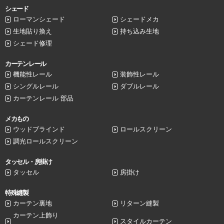
シェード
ローマンシェード
シェードメカ
生地貼り換え
持ち込み生地
シェード修理
カーテンレール
機能性レール
装飾性レール
シングルレール
ダブルレール
カーテンレール 部品
メカもの
ウッドブラインド
ロールスクリーン
調光ロールスクリーン
タッセル・房掛け
タッセル
房掛け
特殊縫製
カーテン裏地
リターン縫製
カーテン上飾り
スタイルカーテン