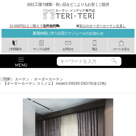
自社工場で縫製・良い品をどこよりもお安くご提供
13,200円以上ご購入で
送料無料
安心のオーダーカーテン丈直し
夏期休暇に伴う出荷スケジュールのお知らせ
ご利用案内
サンプル請求
お問合せ
電話
カートを見る
TOP
カーテン
オーダーカーテン
【オーダーカーテン スミノエ】 modeS D8265-D8276(全12色)