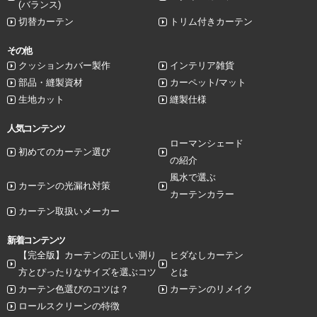
(バランス)
切替カーテン
トリム付きカーテン
その他
クッションカバー製作
インテリア雑貨
部品・縫製資材
カーペット/マット
生地カット
縫製仕様
人気コンテンツ
ローマンシェード
初めてのカーテン選び
の紹介
風水で選ぶ
カーテンの光漏れ対策
カーテンカラー
カーテン取扱いメーカー
新着コンテンツ
【完全版】カーテンの正しい測り
ヒダなしカーテン
方とぴったりなサイズを選ぶコツ
とは
カーテン色選びのコツは？
カーテンのリメイク
ロールスクリーンの特徴