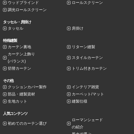
ウッドブラインド
ロールスクリーン
調光ロールスクリーン
タッセル・房掛け
タッセル
房掛け
特殊縫製
カーテン裏地
リターン縫製
カーテン上飾り
スタイルカーテン
(バランス)
切替カーテン
トリム付きカーテン
その他
クッションカバー製作
インテリア雑貨
部品・縫製資材
カーペット/マット
生地カット
縫製仕様
人気コンテンツ
ローマンシェード
初めてのカーテン選び
の紹介