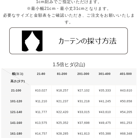
1cm刻みでご指定いただけます。
※最小幅21cm・最小丈31cmとなります。
必要なサイズと金額表をご確認いただき、ご注文をお願いいたしま
す。
1.5倍ヒダ(2山)
幅(ヨコ)
21-80
81-200
201-300
301-400
401-500
高さ(タテ)
21-100
¥10,027
¥18,257
¥27,102
¥35,333
¥43,610
101-120
¥11,210
¥21,237
¥31,218
¥41,245
¥50,658
121-140
¥11,777
¥22,420
¥33,015
¥43,610
¥54,205
141-160
¥13,575
¥25,352
¥37,698
¥49,475
¥61,253
161-180
¥14,757
¥28,285
¥41,813
¥55,388
¥68,348