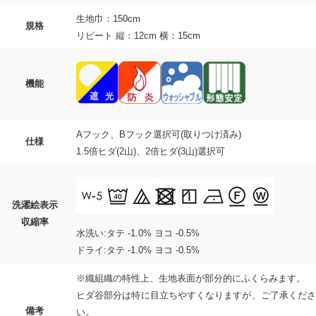
生地巾：150cm
規格
リピート 縦：12cm 横：15cm
機能
Aフック、Bフック選択可(取りつけ済み)
仕様
1.5倍ヒダ(2山)、2倍ヒダ(3山)選択可
洗濯絵表示
収縮率
水洗い:タテ -1.0% ヨコ -0.5%
ドライ:タテ -1.0% ヨコ -0.5%
※織組織の特性上、生地表面が部分的にふくらみます。
ヒダ谷部分は特に目立ちやすくなりますが、ご了承くださ
備考
い。