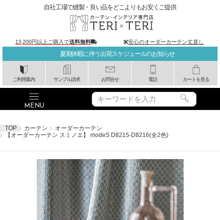
自社工場で縫製・良い品をどこよりもお安くご提供
13,200円以上ご購入で
送料無料
安心のオーダーカーテン丈直し
夏期休暇に伴う出荷スケジュールのお知らせ
ご利用案内
サンプル請求
お問合せ
電話
カートを見る
TOP
カーテン
オーダーカーテン
【オーダーカーテン スミノエ】 modeS D8215-D8216(全2色)