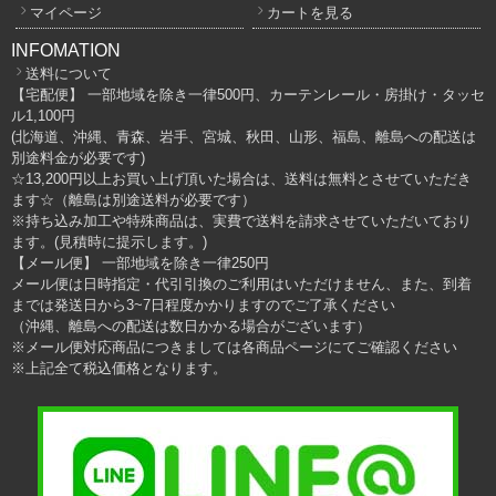
マイページ
カートを見る
INFOMATION
送料について
【宅配便】 一部地域を除き一律500円、カーテンレール・房掛け・タッセ
ル1,100円
(北海道、沖縄、青森、岩手、宮城、秋田、山形、福島、離島への配送は
別途料金が必要です)
☆13,200円以上お買い上げ頂いた場合は、送料は無料とさせていただき
ます☆（離島は別途送料が必要です）
※持ち込み加工や特殊商品は、実費で送料を請求させていただいており
ます。(見積時に提示します。)
【メール便】 一部地域を除き一律250円
メール便は日時指定・代引引換のご利用はいただけません、また、到着
までは発送日から3~7日程度かかりますのでご了承ください
（沖縄、離島への配送は数日かかる場合がございます）
※メール便対応商品につきましては各商品ページにてご確認ください
※上記全て税込価格となります。