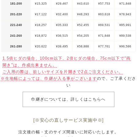
181-200
¥15,325
¥29,467
¥43,610
¥57,753
¥71,848
201-220
¥17,122
¥32,400
¥48,293
¥63,618
¥78,943
221-240
¥18,257
¥35,333
¥52,455
¥69,531
¥85,991
241-260
¥18,872
¥36,515
¥54,205
¥71,848
¥89,538
261-280
¥20,622
¥39,495
¥58,888
¥77,761
¥96,586
1.5倍ヒダの場合、100cm以下、2倍ヒダの場合、75cm以下で"両
開き"は、作成出来ません。
ご入用の際は、欲しいサイズを片開きで2点ご注文ください。
※生地幅によっては、巾継が入る事がございます
ので、ご了承くださ
い
巾継ぎについては、詳しくはこちらへ
[※安心の直しサービス実施中※]
注文後の幅・丈のサイズ間違いに対応いたします。