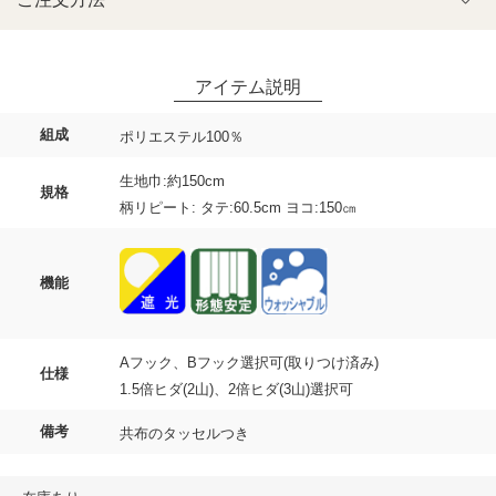
組成
ポリエステル100％
生地巾:約150cm
規格
柄リピート: タテ:60.5cm ヨコ:150㎝
機能
Aフック、Bフック選択可(取りつけ済み)
仕様
1.5倍ヒダ(2山)、2倍ヒダ(3山)選択可
備考
共布のタッセルつき