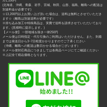
ル1,100円
(北海道、沖縄、青森、岩手、宮城、秋田、山形、福島、離島への配送は
別途料金が必要です)
☆13,200円以上お買い上げ頂いた場合は、送料は無料とさせていただき
ます☆（離島は別途送料が必要です）
※持ち込み加工や特殊商品は、実費で送料を請求させていただいており
ます。(見積時に提示します。)
【メール便】 一部地域を除き一律250円
メール便は日時指定・代引引換のご利用はいただけません、また、到着
までは発送日から3~7日程度かかりますのでご了承ください
（沖縄、離島への配送は数日かかる場合がございます）
※メール便対応商品につきましては各商品ページにてご確認ください
※上記全て税込価格となります。