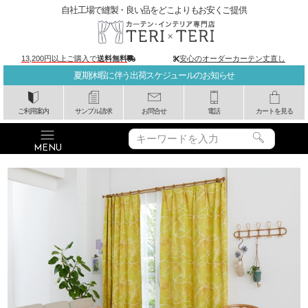
自社工場で縫製・良い品をどこよりもお安くご提供
13,200円以上ご購入で
送料無料
安心のオーダーカーテン丈直し
夏期休暇に伴う出荷スケジュールのお知らせ
ご利用案内
サンプル請求
お問合せ
電話
カートを見る