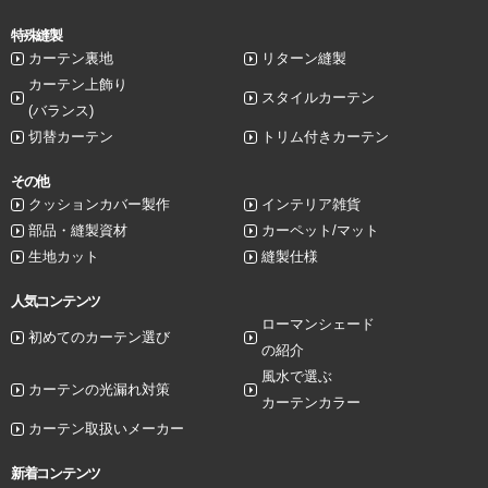
特殊縫製
カーテン裏地
リターン縫製
カーテン上飾り
スタイルカーテン
(バランス)
切替カーテン
トリム付きカーテン
その他
クッションカバー製作
インテリア雑貨
部品・縫製資材
カーペット/マット
生地カット
縫製仕様
人気コンテンツ
ローマンシェード
初めてのカーテン選び
の紹介
風水で選ぶ
カーテンの光漏れ対策
カーテンカラー
カーテン取扱いメーカー
新着コンテンツ