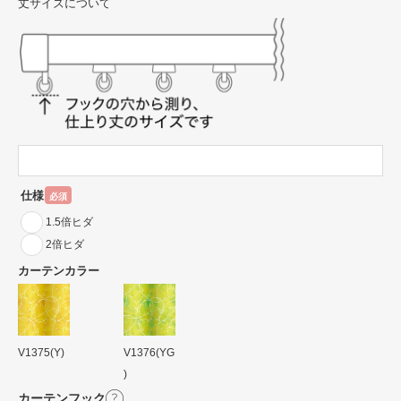
丈サイズについて
仕様
必須
1.5倍ヒダ
2倍ヒダ
カーテンカラー
V1375(Y)
V1376(YG
)
カーテンフック