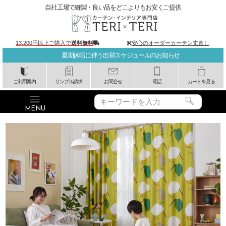
自社工場で縫製・良い品をどこよりもお安くご提供
13,200円以上ご購入で
送料無料
安心のオーダーカーテン丈直し
夏期休暇に伴う出荷スケジュールのお知らせ
ご利用案内
サンプル請求
お問合せ
電話
カートを見る