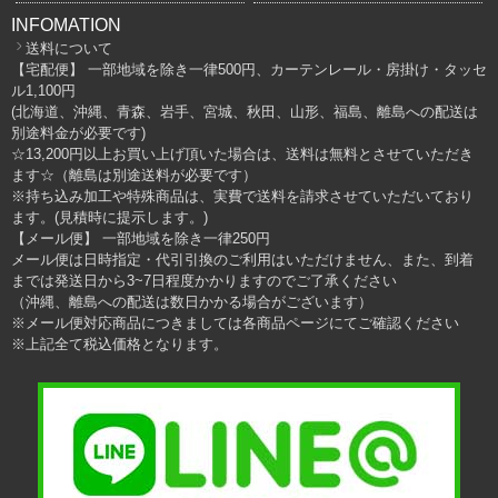
INFOMATION
送料について
【宅配便】 一部地域を除き一律500円、カーテンレール・房掛け・タッセ
ル1,100円
(北海道、沖縄、青森、岩手、宮城、秋田、山形、福島、離島への配送は
別途料金が必要です)
☆13,200円以上お買い上げ頂いた場合は、送料は無料とさせていただき
ます☆（離島は別途送料が必要です）
※持ち込み加工や特殊商品は、実費で送料を請求させていただいており
ます。(見積時に提示します。)
【メール便】 一部地域を除き一律250円
メール便は日時指定・代引引換のご利用はいただけません、また、到着
までは発送日から3~7日程度かかりますのでご了承ください
（沖縄、離島への配送は数日かかる場合がございます）
※メール便対応商品につきましては各商品ページにてご確認ください
※上記全て税込価格となります。