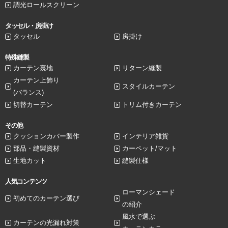
調光ロールスクリーン
タッセル・房掛け
タッセル
房掛け
特殊縫製
カーテン裏地
リターン縫製
カーテン上飾り
スタイルカーテン
(バランス)
切替カーテン
トリム付きカーテン
その他
クッションカバー製作
インテリア雑貨
部品・縫製資材
カーペット/マット
生地カット
縫製仕様
人気コンテンツ
ローマンシェード
初めてのカーテン選び
の紹介
風水で選ぶ
カーテンの光漏れ対策