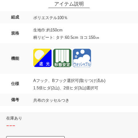
組成
ポリエステル100％
生地巾:約150cm
規格
柄リピート: タテ:60.5cm ヨコ:150㎝
機能
Aフック、Bフック選択可(取りつけ済み)
仕様
1.5倍ヒダ(2山)、2倍ヒダ(3山)選択可
備考
共布のタッセルつき
在庫あり
---