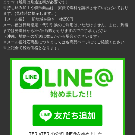
ます☆（離島は別途送料が必要です）
※持ち込み加工や特殊商品は、実費で送料を請求させていただいており
ます。(見積時に提示します。)
【メール便】 一部地域を除き一律250円
メール便は日時指定・代引引換のご利用はいただけません、また、到着
までは発送日から3~7日程度かかりますのでご了承ください
（沖縄、離島への配送は数日かかる場合がございます）
※メール便対応商品につきましては各商品ページにてご確認ください
※上記全て税込価格となります。
TERI×TERIの公式LINE@を始めました。