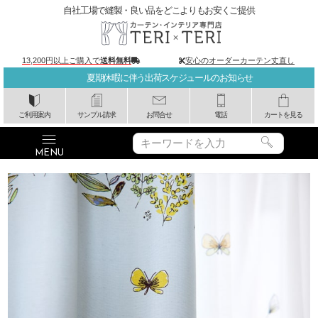
自社工場で縫製・良い品をどこよりもお安くご提供
13,200円以上ご購入で
送料無料
安心のオーダーカーテン丈直し
夏期休暇に伴う出荷スケジュールのお知らせ
ご利用案内
サンプル請求
お問合せ
電話
カートを見る