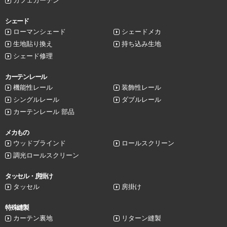
カフェカーテン
シェード
ローマンシェード
シェードメカ
生地貼り換え
持ち込み生地
シェード修理
カーテンレール
機能性レール
装飾性レール
シングルレール
ダブルレール
カーテンレール 部品
メカもの
ウッドブラインド
ロールスクリーン
調光ロールスクリーン
タッセル・房掛け
タッセル
房掛け
特殊縫製
カーテン裏地
リターン縫製