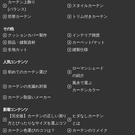
カーテン上飾り
スタイルカーテン
(バランス)
切替カーテン
トリム付きカーテン
その他
クッションカバー製作
インテリア雑貨
部品・縫製資材
カーペット/マット
生地カット
縫製仕様
人気コンテンツ
ローマンシェード
初めてのカーテン選び
の紹介
風水で選ぶ
カーテンの光漏れ対策
カーテンカラー
カーテン取扱いメーカー
新着コンテンツ
【完全版】カーテンの正しい測り
ヒダなしカーテン
方とぴったりなサイズを選ぶコツ
とは
カーテン色選びのコツは？
カーテンのリメイク