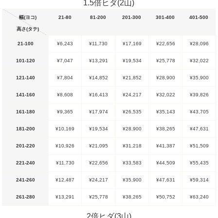
1.5倍ヒダ(2山)
幅(ヨコ)
21-80
81-200
201-300
301-400
401-500
高さ(タテ)
21-100
¥6,243
¥11,730
¥17,169
¥22,656
¥28,096
101-120
¥7,047
¥13,291
¥19,534
¥25,778
¥32,022
121-140
¥7,804
¥14,852
¥21,852
¥28,900
¥35,900
141-160
¥8,608
¥16,413
¥24,217
¥32,022
¥39,826
161-180
¥9,365
¥17,974
¥26,535
¥35,143
¥43,705
181-200
¥10,169
¥19,534
¥28,900
¥38,265
¥47,631
201-220
¥10,926
¥21,095
¥31,218
¥41,387
¥51,509
221-240
¥11,730
¥22,656
¥33,583
¥44,509
¥55,435
241-260
¥12,487
¥24,217
¥35,900
¥47,631
¥59,314
261-280
¥13,291
¥25,778
¥38,265
¥50,752
¥63,240
2倍ヒダ(3山)