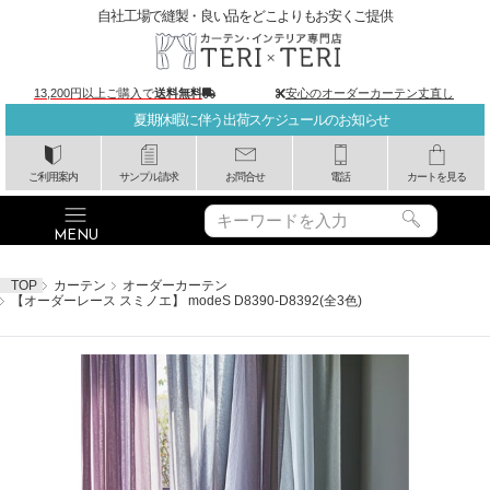
自社工場で縫製・良い品をどこよりもお安くご提供
13,200円以上ご購入で
送料無料
安心のオーダーカーテン丈直し
夏期休暇に伴う出荷スケジュールのお知らせ
ご利用案内
サンプル請求
お問合せ
電話
カートを見る
TOP
カーテン
オーダーカーテン
【オーダーレース スミノエ】 modeS D8390-D8392(全3色)