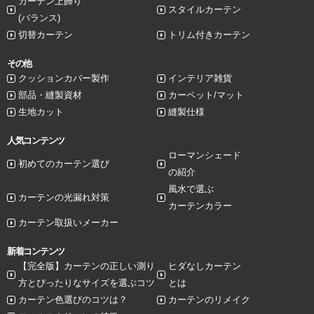
カーテン上飾り
スタイルカーテン
(バランス)
切替カーテン
トリム付きカーテン
その他
クッションカバー製作
インテリア雑貨
部品・縫製資材
カーペット/マット
生地カット
縫製仕様
人気コンテンツ
ローマンシェード
初めてのカーテン選び
の紹介
風水で選ぶ
カーテンの光漏れ対策
カーテンカラー
カーテン取扱いメーカー
新着コンテンツ
【完全版】カーテンの正しい測り
ヒダなしカーテン
方とぴったりなサイズを選ぶコツ
とは
カーテン色選びのコツは？
カーテンのリメイク