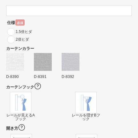
仕様
必須
1.5倍ヒダ
2倍ヒダ
カーテンカラー
D-8390
D-8391
D-8392
カーテンフック
レールが見えるA
レールを隠すBフ
フック
ック
開き方