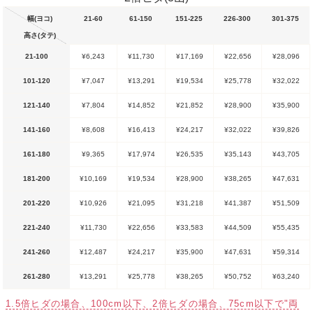
幅(ヨコ)
21-60
61-150
151-225
226-300
301-375
高さ(タテ)
21-100
¥6,243
¥11,730
¥17,169
¥22,656
¥28,096
101-120
¥7,047
¥13,291
¥19,534
¥25,778
¥32,022
121-140
¥7,804
¥14,852
¥21,852
¥28,900
¥35,900
141-160
¥8,608
¥16,413
¥24,217
¥32,022
¥39,826
161-180
¥9,365
¥17,974
¥26,535
¥35,143
¥43,705
181-200
¥10,169
¥19,534
¥28,900
¥38,265
¥47,631
201-220
¥10,926
¥21,095
¥31,218
¥41,387
¥51,509
221-240
¥11,730
¥22,656
¥33,583
¥44,509
¥55,435
241-260
¥12,487
¥24,217
¥35,900
¥47,631
¥59,314
261-280
¥13,291
¥25,778
¥38,265
¥50,752
¥63,240
1.5倍ヒダの場合、100cm以下、2倍ヒダの場合、75cm以下で"両