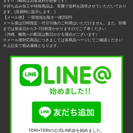
ます☆（離島は別途送料が必要です）
※持ち込み加工や特殊商品は、実費で送料を請求させていただいており
ます。(見積時に提示します。)
【メール便】 一部地域を除き一律250円
メール便は日時指定・代引引換のご利用はいただけません、また、到着
までは発送日から3~7日程度かかりますのでご了承ください
（沖縄、離島への配送は数日かかる場合がございます）
※メール便対応商品につきましては各商品ページにてご確認ください
※上記全て税込価格となります。
TERI×TERIの公式LINE@を始めました。