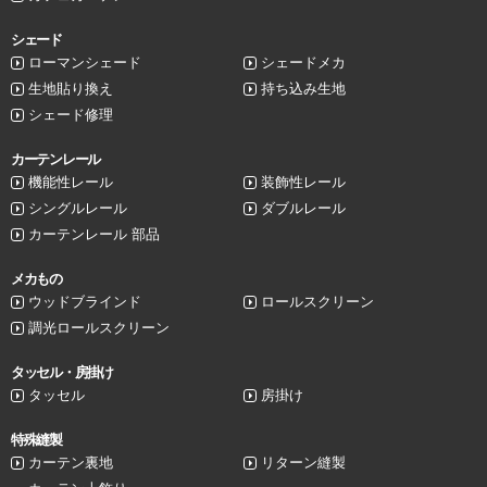
シェード
ローマンシェード
シェードメカ
生地貼り換え
持ち込み生地
シェード修理
カーテンレール
機能性レール
装飾性レール
シングルレール
ダブルレール
カーテンレール 部品
メカもの
ウッドブラインド
ロールスクリーン
調光ロールスクリーン
タッセル・房掛け
タッセル
房掛け
特殊縫製
カーテン裏地
リターン縫製