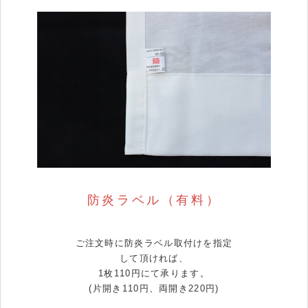
防炎ラベル（有料）
ご注文時に防炎ラベル取付けを指定
して頂ければ、
1枚110円にて承ります。
(片開き110円、両開き220円)