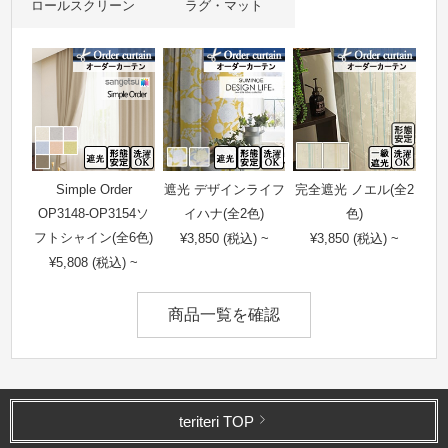
ロールスクリーン
ラグ・マット
Simple Order
遮光 デザインライフ
完全遮光 ノエル(全2
OP3148-OP3154ソ
イハナ(全2色)
色)
フトシャイン(全6色)
¥3,850 (税込) ~
¥3,850 (税込) ~
¥5,808 (税込) ~
商品一覧を確認
teriteri TOP