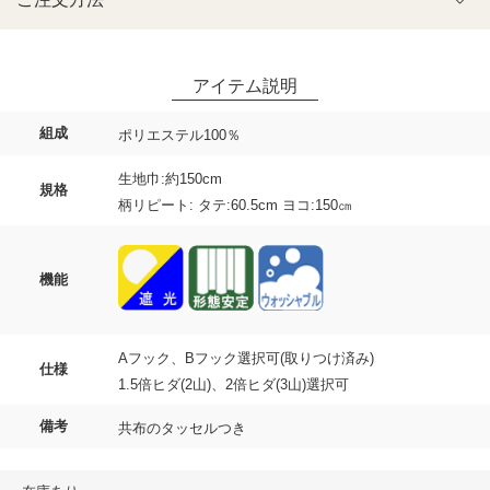
組成
ポリエステル100％
生地巾:約150cm
規格
柄リピート: タテ:60.5cm ヨコ:150㎝
機能
Aフック、Bフック選択可(取りつけ済み)
仕様
1.5倍ヒダ(2山)、2倍ヒダ(3山)選択可
備考
共布のタッセルつき