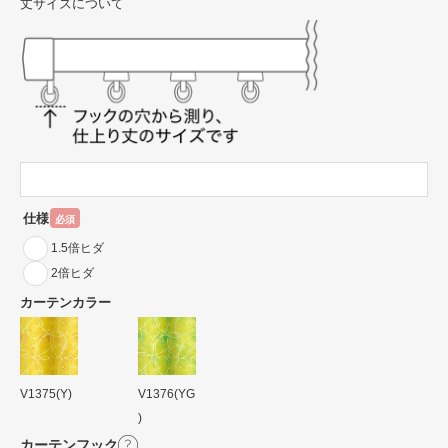
丈サイズについて
仕様
必須
1.5倍ヒダ
2倍ヒダ
カーテンカラー
V1375(Y)
V1376(YG
)
カーテンフック