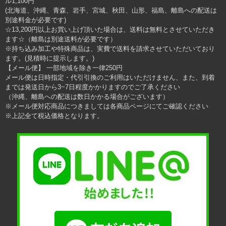
ル1,100円
(北海道、沖縄、青森、岩手、宮城、秋田、山形、福島、離島への配送は
別途料金が必要です)
☆13,200円以上お買い上げ頂いた場合は、送料は無料とさせていただき
ます☆（離島は別途送料が必要です）
※持ち込み加工や特殊商品は、実費で送料を請求させていただいており
ます。(見積時に提示します。)
【メール便】 一部地域を除き一律250円
メール便は日時指定・代引引換のご利用はいただけません、また、到着
までは発送日から3~7日程度かかりますのでご了承ください
（沖縄、離島への配送は数日かかる場合がございます）
※メール便対応商品につきましては各商品ページにてご確認ください
※上記全て税込価格となります。