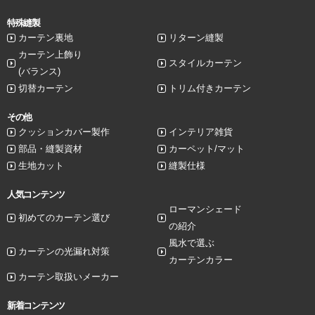
特殊縫製
カーテン裏地
リターン縫製
カーテン上飾り
スタイルカーテン
(バランス)
切替カーテン
トリム付きカーテン
その他
クッションカバー製作
インテリア雑貨
部品・縫製資材
カーペット/マット
生地カット
縫製仕様
人気コンテンツ
ローマンシェード
初めてのカーテン選び
の紹介
風水で選ぶ
カーテンの光漏れ対策
カーテンカラー
カーテン取扱いメーカー
新着コンテンツ