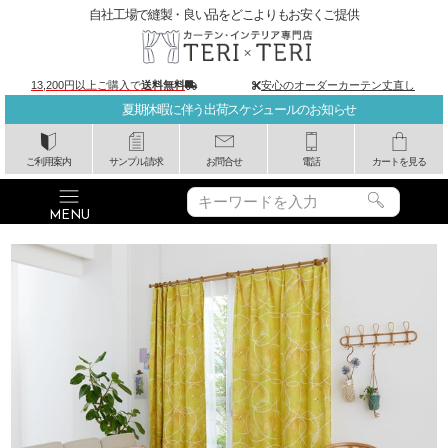
自社工場で縫製・良い品をどこよりもお安くご提供
13,200円以上ご購入で
送料無料
安心のオーダーカーテン丈直し
夏期休暇に伴う出荷スケジュールのお知らせ
ご利用案内
サンプル請求
お問合せ
電話
カートを見る