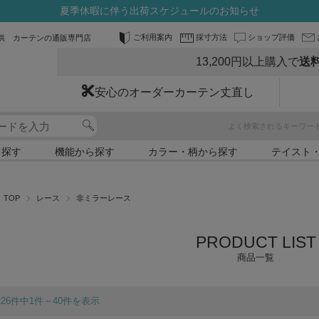
夏季休暇に伴う出荷スケジュールのお知らせ
ご利用案内
採寸方法
ショップ評価
供 カーテンの通販専門店
13,200円以上購入で
送
安心のオーダーカーテン丈直し
よく検索されるキーワー
ら探す
機能から探す
カラー・柄から探す
テイスト
TOP
レース
非ミラーレース
商品一覧
226件中1件～40件を表示