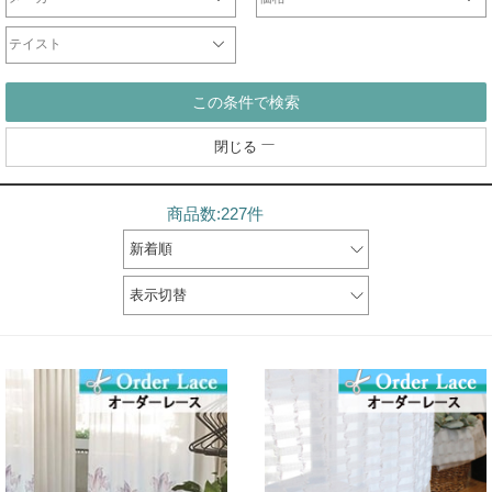
オリジナル
サンゲツ
ジブリ
ディズニー
DesignLife
Finlayson
plune
WaveSalad
WilliamMorris
マリメッコ
ULife
ムーミン
～2000円
2001円～3000円
3001円～5000円
5001円～10000円
10001円～20000円
20001円～40000円
テイスト
シンプル
北欧
モダン
ナチュラル
カジュアル
エレガント
クラシック
和
この条件で検索
閉じる
商品数:227件
新着順
表示切替