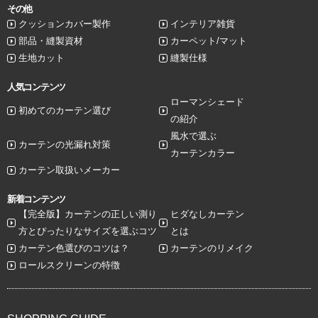
その他
クッションカバー製作
インテリア雑貨
部品・縫製資材
カーペット/マット
生地カット
縫製仕様
人気コンテンツ
ローマンシェード
初めてのカーテン選び
の紹介
風水で選ぶ
カーテンの光漏れ対策
カーテンカラー
カーテン取扱いメーカー
新着コンテンツ
【完全版】カーテンの正しい測り
ヒダなしカーテン
方とぴったりなサイズを選ぶコツ
とは
カーテン色選びのコツは？
カーテンのリメイク
ロールスクリーンの特徴