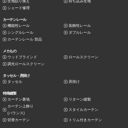
生地貼り換え
持ち込み生地
シェード修理
カーテンレール
機能性レール
装飾性レール
シングルレール
ダブルレール
カーテンレール 部品
メカもの
ウッドブラインド
ロールスクリーン
調光ロールスクリーン
タッセル・房掛け
タッセル
房掛け
特殊縫製
カーテン裏地
リターン縫製
カーテン上飾り
スタイルカーテン
(バランス)
切替カーテン
トリム付きカーテン