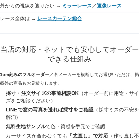
外からの視線を遮りたい →
ミラーレース
／
遮像レース
レース全体は →
レースカーテン総合
当店の対応・ネットでも安心してオーダー
できる仕組み
1cm刻みのフルオーダー
／各メーカーを横断してお選びいただけ、掲
載外の商品もお見積りします。
採寸・注文サイズの事前相談OK
（オーダー前に用途・サ
ズをご相談ください）
LINEで窓の写真を送れば採寸をご確認
（採寸ミスの不安
解消）
無料生地サンプル
で色・質感を手元でご確認
万一サイズが合わなくても
「丈直し」で対応
（作り直し