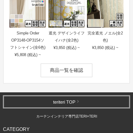
Simple Order
遮光 デザインライフ
完全遮光 ノエル(全2
OP3148-OP3154ソ
イハナ(全2色)
色)
フトシャイン(全6色)
¥3,850 (税込) ~
¥3,850 (税込) ~
¥5,808 (税込) ~
商品一覧を確認
teriteri TOP
カーテンインテリア専門店TERI×TERI
CATEGORY