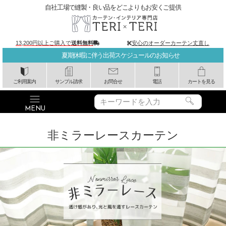
自社工場で縫製・良い品をどこよりもお安くご提供
13,200円以上ご購入で
送料無料
安心のオーダーカーテン丈直し
夏期休暇に伴う出荷スケジュールのお知らせ
ご利用案内
サンプル請求
お問合せ
電話
カートを見る
非ミラーレースカーテン