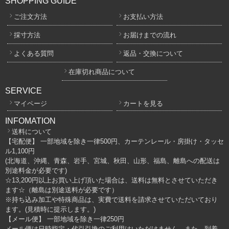
SHOPPING GUIDE
ご注文方法
お支払い方法
採寸方法
お届けまでの流れ
よくある質問
返品・交換について
在庫切れ商品について
SERVICE
マイページ
カートを見る
INFOMATION
送料について
【宅配便】 一部地域を除き一律500円、カーテンレール・房掛け・タッセ
ル1,100円
(北海道、沖縄、青森、岩手、宮城、秋田、山形、福島、離島への配送は
別途料金が必要です)
☆13,200円以上お買い上げ頂いた場合は、送料は無料とさせていただき
ます☆（離島は別途送料が必要です）
※持ち込み加工や特殊商品は、実費で送料を請求させていただいており
ます。(見積時に提示します。)
【メール便】 一部地域を除き一律250円
メール便は日時指定・代引引換のご利用はいただけません、また、到着