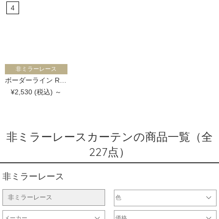
非ミラーレース
ボーダーライン RAMO
¥2,530 (税込) ～
非ミラーレースカーテンの商品一覧（全
227点）
非ミラーレース
非ミラーレース
色
ホワイト・ベージュ系
ブラウン系
ブラック・グレー系
レッド・ピンク系
イエロー系
ブルー・ネイビー系
パープル系
グリーン系
シルバー・ゴールド系
マルチ・その他カラー
メーカー
価格