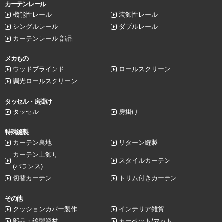
カーテンレール
機能性レール
装飾性レール
シングルレール
ダブルレール
カーテンレール 部品
メカもの
ウッドブラインド
ロールスクリーン
調光ロールスクリーン
タッセル・房掛け
タッセル
房掛け
特殊縫製
カーテン裏地
リターン縫製
カーテン上飾り
スタイルカーテン
(バランス)
切替カーテン
トリム付きカーテン
その他
クッションカバー製作
インテリア雑貨
部品・縫製資材
カーペット/マット