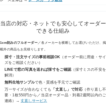
当店の対応・ネットでも安心してオーダー
できる仕組み
1cm刻みのフルオーダー
／各メーカーを横断してお選びいただけ、掲
載外の商品もお見積りします。
採寸・注文サイズの事前相談OK
（オーダー前に用途・サ
ズをご相談ください）
LINEで窓の写真を送れば採寸をご確認
（採寸ミスの不安
解消）
無料生地サンプル
で色・質感を手元でご確認
万一サイズが合わなくても
「丈直し」で対応
（作り直し
要・1枚550円から／当店オーダー品・到着2週間以内のご
連絡）→
丈直しサービス