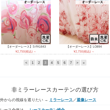
【オーダーレース】S-FA1643
【オーダーレース】LO894
¥2,750(税込) ～
¥2,750(税込) ～
<
1
2
3
4
5
6
7
>
»
非ミラーレースカーテンの選び方
外からの視線を遮りたい →
ミラーレース
／
遮像レース
レース全体は →
レースカーテン総合