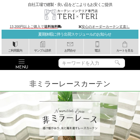
自社工場で縫製・良い品をどこよりもお安くご提供
13,200円以上ご購入で
送料無料
安心のオーダーカーテン丈直し
夏期休暇に伴う出荷スケジュールのお知らせ
ご利用案内
サンプル請求
お問合せ
電話
カートを見る
非ミラーレースカーテン