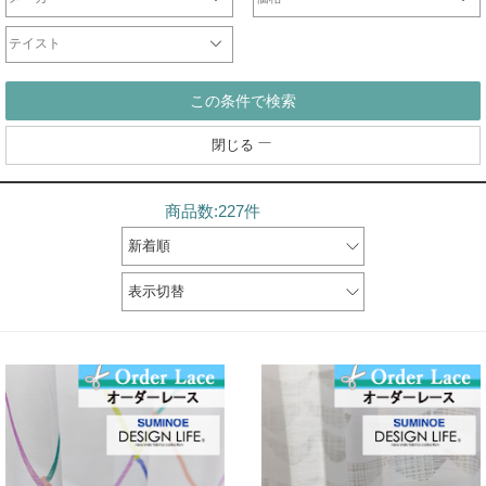
オリジナル
サンゲツ
ジブリ
ディズニー
DesignLife
Finlayson
plune
WaveSalad
WilliamMorris
マリメッコ
ULife
ムーミン
～2000円
2001円～3000円
3001円～5000円
5001円～10000円
10001円～20000円
20001円～40000円
テイスト
シンプル
北欧
モダン
ナチュラル
カジュアル
エレガント
クラシック
和
この条件で検索
閉じる
商品数:227件
新着順
表示切替