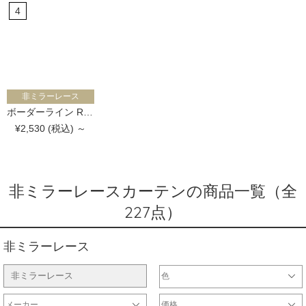
非ミラーレース
ボーダーライン RAMO
¥2,530 (税込) ～
非ミラーレースカーテンの商品一覧（全
227点）
非ミラーレース
非ミラーレース
色
ホワイト・ベージュ系
ブラウン系
ブラック・グレー系
レッド・ピンク系
イエロー系
ブルー・ネイビー系
パープル系
グリーン系
シルバー・ゴールド系
マルチ・その他カラー
メーカー
価格