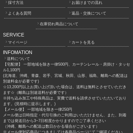
採寸方法
お届けまでの流れ
よくある質問
返品・交換について
在庫切れ商品について
SERVICE
マイページ
カートを見る
INFOMATION
送料について
【宅配便】 一部地域を除き一律500円、カーテンレール・房掛け・タッセ
ル1,100円
(北海道、沖縄、青森、岩手、宮城、秋田、山形、福島、離島への配送は
別途料金が必要です)
☆13,200円以上お買い上げ頂いた場合は、送料は無料とさせていただき
ます☆（離島は別途送料が必要です）
※持ち込み加工や特殊商品は、実費で送料を請求させていただいており
ます。(見積時に提示します。)
【メール便】 一部地域を除き一律250円
メール便は日時指定・代引引換のご利用はいただけません、また、到着
までは発送日から3~7日程度かかりますのでご了承ください
（沖縄、離島への配送は数日かかる場合がございます）
※メール便対応商品につきましては各商品ページにてご確認ください