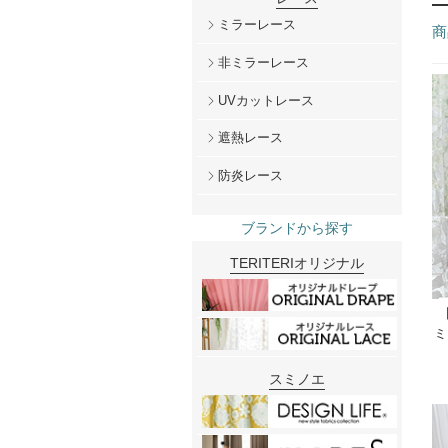
ミラーレース
商
非ミラーレース
UVカットレース
遮熱レース
防炎レース
ブランドから探す
TERITERIオリジナル
ミ
スミノエ