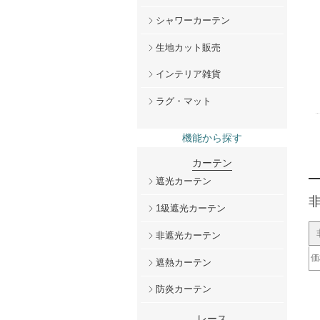
シャワーカーテン
生地カット販売
インテリア雑貨
ラグ・マット
機能から探す
カーテン
遮光カーテン
1級遮光カーテン
非遮光カーテン
価
遮熱カーテン
～
2
3
5
1
2
防炎カーテン
レース