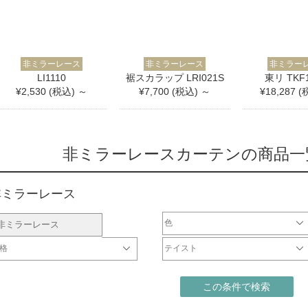
非ミラーレース
非ミラーレース
非ミラー
LI1110
裾スカラップ LRI021S
東リ TKF1
¥2,530 (税込) ～
¥7,700 (税込) ～
¥18,287 
非ミラーレースカーテンの商品一覧
非ミラーレース
色
非ミラーレース
ホワイト・ベージュ系
ブラウン系
ブラック・グレー系
レッド・ピンク系
イエロー系
ブルー・ネイビー系
パープル系
グリーン系
シルバー・ゴールド系
マルチ・その他カラー
格
テイスト
2000円
001円～3000円
001円～5000円
001円～10000円
0001円～20000円
0001円～40000円
シンプル
北欧
モダン
ナチュラル
カジュアル
エレガント
クラシック
和
この条件で検索