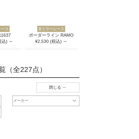
レース
非ミラーレース
1637
ボーダーライン RAMO
(税込) ～
¥2,530 (税込) ～
（全227点）
閉じる
メーカー
オリジナル
サンゲツ
ジブリ
ディズニー
DesignLife
Finlayson
plune
WaveSalad
WilliamMorris
マリメッコ
ULife
ムーミン