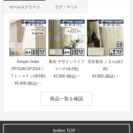
ロールスクリーン
ラグ・マット
Simple Order
遮光 デザインライフ
完全遮光 ノエル(全2
OP3148-OP3154ソ
イハナ(全2色)
色)
フトシャイン(全6色)
¥3,850 (税込) ~
¥3,850 (税込) ~
¥5,808 (税込) ~
商品一覧を確認
teriteri TOP