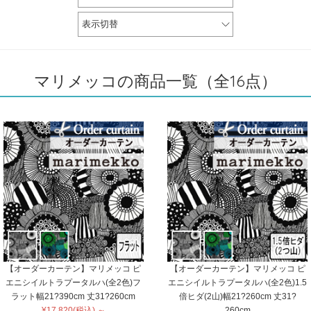
表示切替
マリメッコの商品一覧（全16点）
【オーダーカーテン】マリメッコ ピ
【オーダーカーテン】マリメッコ ピ
エニシイルトラプータルハ(全2色)フ
エニシイルトラプータルハ(全2色)1.5
ラット幅21?390cm 丈31?260cm
倍ヒダ(2山)幅21?260cm 丈31?
¥17,820(税込) ～
260cm