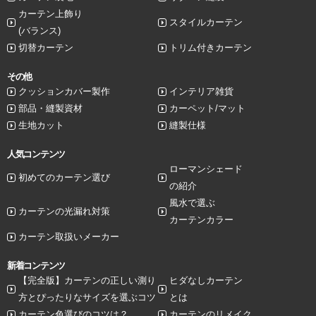
カーテン上飾り
スタイルカーテン
(バランス)
切替カーテン
トリム付きカーテン
その他
クッションカバー製作
インテリア雑貨
部品・縫製資材
カーペット/マット
生地カット
縫製仕様
人気コンテンツ
ローマンシェード
初めてのカーテン選び
の紹介
風水で選ぶ
カーテンの光漏れ対策
カーテンカラー
カーテン取扱いメーカー
新着コンテンツ
【完全版】カーテンの正しい測り
ヒダなしカーテン
方とぴったりなサイズを選ぶコツ
とは
カーテン色選びのコツは？
カーテンのリメイク