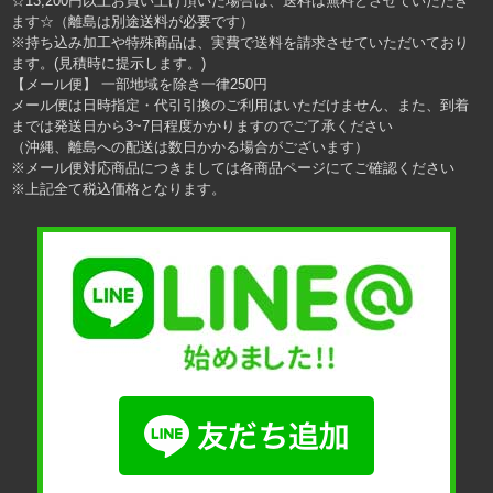
☆13,200円以上お買い上げ頂いた場合は、送料は無料とさせていただき
ます☆（離島は別途送料が必要です）
※持ち込み加工や特殊商品は、実費で送料を請求させていただいており
ます。(見積時に提示します。)
【メール便】 一部地域を除き一律250円
メール便は日時指定・代引引換のご利用はいただけません、また、到着
までは発送日から3~7日程度かかりますのでご了承ください
（沖縄、離島への配送は数日かかる場合がございます）
※メール便対応商品につきましては各商品ページにてご確認ください
※上記全て税込価格となります。