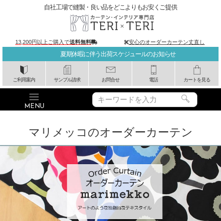
自社工場で縫製・良い品をどこよりもお安くご提供
13,200円以上ご購入で
送料無料
安心のオーダーカーテン丈直し
夏期休暇に伴う出荷スケジュールのお知らせ
ご利用案内
サンプル請求
お問合せ
電話
カートを見る
マリメッコのオーダーカーテン