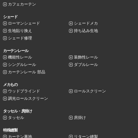
カフェカーテン
シェード
ローマンシェード
シェードメカ
生地貼り換え
持ち込み生地
シェード修理
カーテンレール
機能性レール
装飾性レール
シングルレール
ダブルレール
カーテンレール 部品
メカもの
ウッドブラインド
ロールスクリーン
調光ロールスクリーン
タッセル・房掛け
タッセル
房掛け
特殊縫製
カーテン裏地
リターン縫製