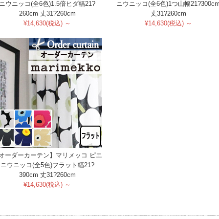
ニウニッコ(全6色)1.5倍ヒダ幅21?
ニウニッコ(全6色)1つ山幅21?300c
260cm 丈31?260cm
丈31?260cm
¥14,630(税込) ～
¥14,630(税込) ～
オーダーカーテン】マリメッコ ピエ
ニウニッコ(全5色)フラット幅21?
390cm 丈31?260cm
¥14,630(税込) ～