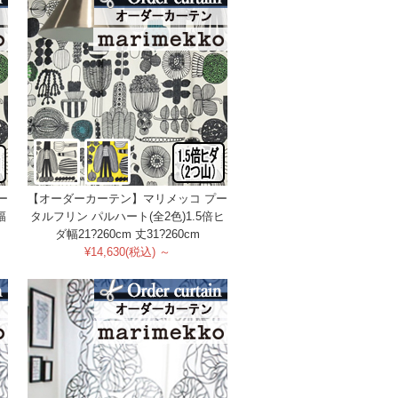
ー
【オーダーカーテン】マリメッコ プー
幅
タルフリン パルハート(全2色)1.5倍ヒ
ダ幅21?260cm 丈31?260cm
¥14,630(税込) ～