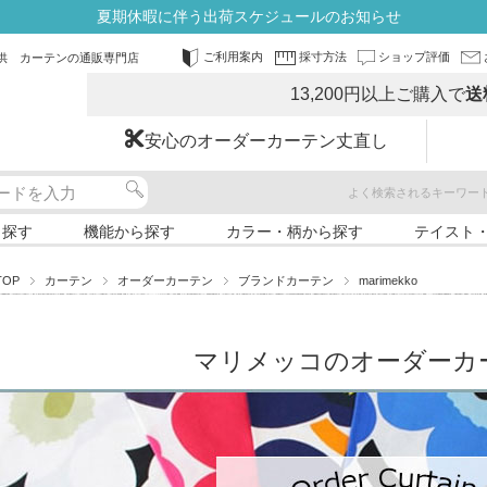
夏期休暇に伴う出荷スケジュールのお知らせ
ご利用案内
採寸方法
ショップ評価
供 カーテンの通販専門店
13,200円以上ご購入で
送
安心のオーダーカーテン丈直し
よく検索されるキーワー
ら探す
機能から探す
カラー・柄から探す
テイスト
TOP
カーテン
オーダーカーテン
ブランドカーテン
marimekko
マリメッコのオーダーカ