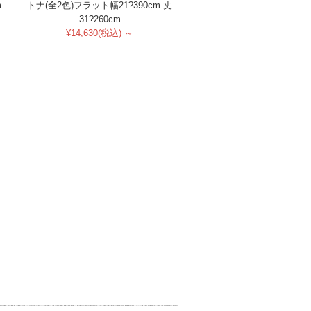
m
トナ(全2色)フラット幅21?390cm 丈
31?260cm
¥14,630(税込) ～