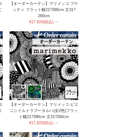
ケ
【オーダーカーテン】マリメッコ プケ
丈
ッティ フラット幅21?390cm 丈31?
260cm
¥17,820(税込) ～
エ
【オーダーカーテン】マリメッコ ピエ
倍
ニシイルトラプータルハ(全2色)フラッ
ト幅21?390cm 丈31?260cm
¥17,820(税込) ～