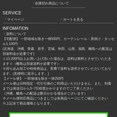
在庫切れ商品について
SERVICE
マイページ
カートを見る
INFOMATION
送料について
【宅配便】 一部地域を除き一律500円、カーテンレール・房掛け・タッセ
ル1,100円
(北海道、沖縄、青森、岩手、宮城、秋田、山形、福島、離島への配送は
別途料金が必要です)
☆13,200円以上お買い上げ頂いた場合は、送料は無料とさせていただき
ます☆（離島は別途送料が必要です）
※持ち込み加工や特殊商品は、実費で送料を請求させていただいており
ます。(見積時に提示します。)
【メール便】 一部地域を除き一律250円
メール便は日時指定・代引引換のご利用はいただけません、また、到着
までは発送日から3~7日程度かかりますのでご了承ください
（沖縄、離島への配送は数日かかる場合がございます）
※メール便対応商品につきましては各商品ページにてご確認ください
※上記全て税込価格となります。