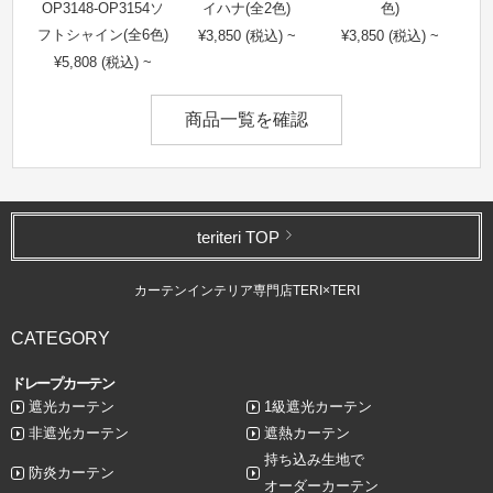
OP3148-OP3154ソ
イハナ(全2色)
色)
フトシャイン(全6色)
¥3,850 (税込) ~
¥3,850 (税込) ~
¥5,808 (税込) ~
商品一覧を確認
teriteri TOP
カーテンインテリア専門店TERI×TERI
CATEGORY
ドレープカーテン
遮光カーテン
1級遮光カーテン
非遮光カーテン
遮熱カーテン
持ち込み生地で
防炎カーテン
オーダーカーテン