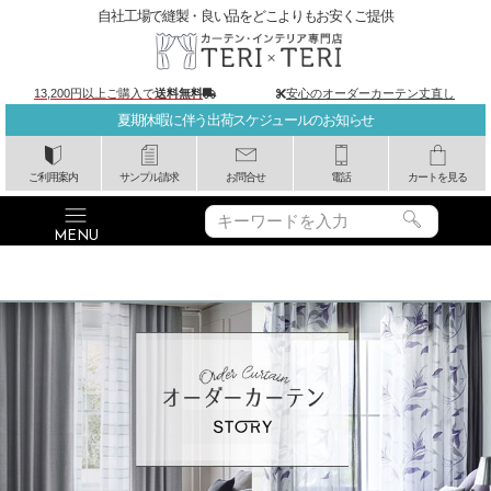
自社工場で縫製・良い品をどこよりもお安くご提供
13,200円以上ご購入で
送料無料
安心のオーダーカーテン丈直し
夏期休暇に伴う出荷スケジュールのお知らせ
ご利用案内
サンプル請求
お問合せ
電話
カートを見る