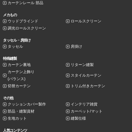
カーテンレール 部品
メカもの
ウッドブラインド
ロールスクリーン
調光ロールスクリーン
タッセル・房掛け
タッセル
房掛け
特殊縫製
カーテン裏地
リターン縫製
カーテン上飾り
スタイルカーテン
(バランス)
切替カーテン
トリム付きカーテン
その他
クッションカバー製作
インテリア雑貨
部品・縫製資材
カーペット/マット
生地カット
縫製仕様
人気コンテンツ