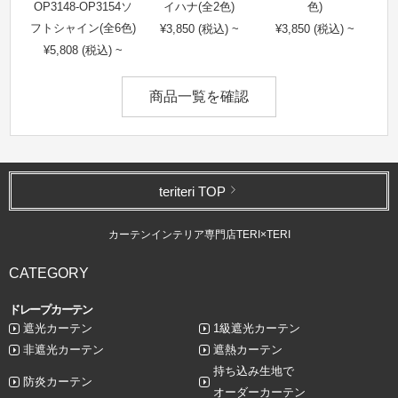
OP3148-OP3154ソ
イハナ(全2色)
色)
フトシャイン(全6色)
¥3,850 (税込) ~
¥3,850 (税込) ~
¥5,808 (税込) ~
商品一覧を確認
teriteri TOP
カーテンインテリア専門店TERI×TERI
CATEGORY
ドレープカーテン
遮光カーテン
1級遮光カーテン
非遮光カーテン
遮熱カーテン
持ち込み生地で
防炎カーテン
オーダーカーテン