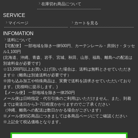
在庫切れ商品について
SERVICE
マイページ
カートを見る
INFOMATION
送料について
【宅配便】 一部地域を除き一律500円、カーテンレール・房掛け・タッセ
ル1,100円
(北海道、沖縄、青森、岩手、宮城、秋田、山形、福島、離島への配送は
別途料金が必要です)
☆13,200円以上お買い上げ頂いた場合は、送料は無料とさせていただき
ます☆（離島は別途送料が必要です）
※持ち込み加工や特殊商品は、実費で送料を請求させていただいており
ます。(見積時に提示します。)
【メール便】 一部地域を除き一律250円
メール便は日時指定・代引引換のご利用はいただけません、また、到着
までは発送日から3~7日程度かかりますのでご了承ください
（沖縄、離島への配送は数日かかる場合がございます）
※メール便対応商品につきましては各商品ページにてご確認ください
※上記全て税込価格となります。