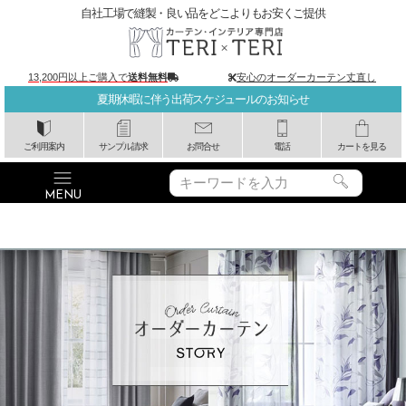
自社工場で縫製・良い品をどこよりもお安くご提供
13,200円以上ご購入で
送料無料
安心のオーダーカーテン丈直し
夏期休暇に伴う出荷スケジュールのお知らせ
ご利用案内
サンプル請求
お問合せ
電話
カートを見る