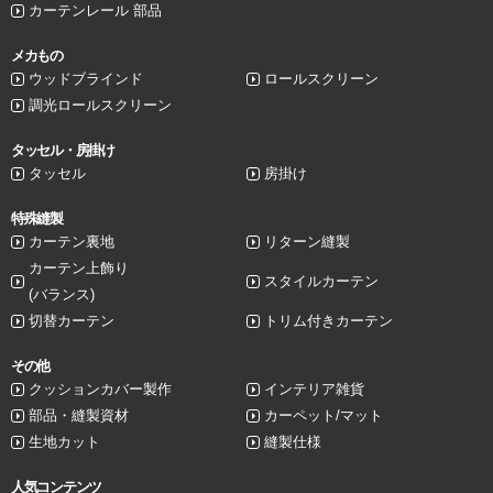
カーテンレール 部品
メカもの
ウッドブラインド
ロールスクリーン
調光ロールスクリーン
タッセル・房掛け
タッセル
房掛け
特殊縫製
カーテン裏地
リターン縫製
カーテン上飾り
スタイルカーテン
(バランス)
切替カーテン
トリム付きカーテン
その他
クッションカバー製作
インテリア雑貨
部品・縫製資材
カーペット/マット
生地カット
縫製仕様
人気コンテンツ