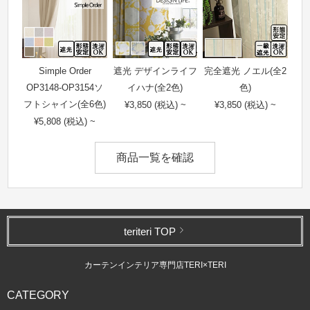
Simple Order
遮光 デザインライフ
完全遮光 ノエル(全2
OP3148-OP3154ソ
イハナ(全2色)
色)
フトシャイン(全6色)
¥3,850 (税込) ~
¥3,850 (税込) ~
¥5,808 (税込) ~
商品一覧を確認
teriteri TOP
カーテンインテリア専門店TERI×TERI
CATEGORY