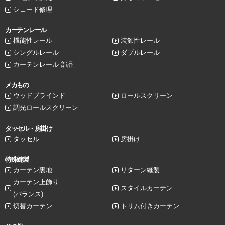
シェード修理
カーテンレール
機能性レール
装飾性レール
シングルレール
ダブルレール
カーテンレール 部品
メカもの
ウッドブラインド
ロールスクリーン
調光ロールスクリーン
タッセル・房掛け
タッセル
房掛け
特殊縫製
カーテン裏地
リターン縫製
カーテン上飾り
スタイルカーテン
(バランス)
切替カーテン
トリム付きカーテン