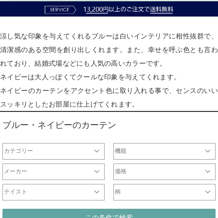
涼し気な印象を与えてくれるブルーは白いインテリアに相性抜群で、
清潔感のある空間を創り出しくれます。また、幸せを呼ぶ色とも言わ
れており、結婚式場などにも人気の高いカラーです。
ネイビーは大人っぽくてクールな印象を与えてくれます。
ネイビーのカーテンをアクセント色に取り入れる事で、センスのいい
スッキリとしたお部屋に仕上げてくれます。
ブルー・ネイビーのカーテン
カテゴリー
機能
ドレープ
レース
遮光カーテン
一級遮光カーテン
非遮光ドレープ
防炎カーテン
遮熱カーテン
ウォッシャブルカーテン
形状記憶カーテン
防音カーテン
天然素材
ミラーレース
非ミラーレース
UVカットレース
防炎レース
刺繍レース
防虫レース
断熱レース
光触媒レース
防音レース
遮熱レース
チュールレース
ドレープ
レース
メーカー
価格
オリジナル
サンゲツ
ジブリ
ディズニー
DesignLife
Finlayson
plune
WaveSalad
WilliamMorris
マリメッコ
ULife
ムーミン
～2000円
2001円～5000円
5001円～10000円
10001円～20000円
20001円～40000円
テイスト
柄
シンプル
北欧
モダン
ナチュラル
カジュアル
エレガント
クラシック
和
無地ドレープ
チェックドレープ
ストライプドレープ
ボーダー
ドット
花
ダマスク柄
幾何学柄
この条件で検索