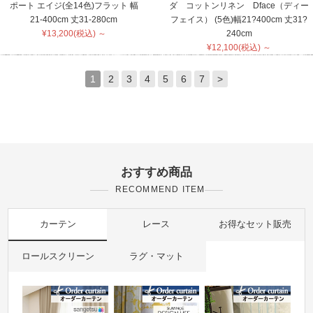
ポート エイジ(全14色)フラット 幅
ダ コットンリネン Dface（ディー
21-400cm 丈31-280cm
フェイス） (5色)幅21?400cm 丈31?
¥13,200(税込) ～
240cm
¥12,100(税込) ～
1
2
3
4
5
6
7
>
おすすめ商品
RECOMMEND ITEM
カーテン
レース
お得なセット販売
ロールスクリーン
ラグ・マット