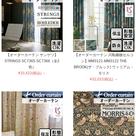
【オーダーカーテン サンゲツ】
【オーダーカーテン 川島織物セルコ
STRINGS SC7365-SC7366（全2
ン】MM3121-MM3122 THE
色）
BROOK(ザ・ブルック) ウィリアム・
¥33,422(税込) ～
モリス
¥32,032(税込) ～