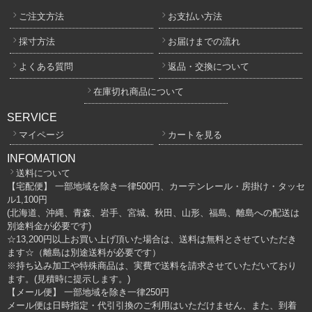
ご注文方法
お支払い方法
採寸方法
お届けまでの流れ
よくある質問
返品・交換について
在庫切れ商品について
SERVICE
マイページ
カートを見る
INFOMATION
送料について
【宅配便】 一部地域を除き一律500円、カーテンレール・房掛け・タッセ
ル1,100円
(北海道、沖縄、青森、岩手、宮城、秋田、山形、福島、離島への配送は
別途料金が必要です)
☆13,200円以上お買い上げ頂いた場合は、送料は無料とさせていただき
ます☆（離島は別途送料が必要です）
※持ち込み加工や特殊商品は、実費で送料を請求させていただいており
ます。(見積時に提示します。)
【メール便】 一部地域を除き一律250円
メール便は日時指定・代引引換のご利用はいただけません、また、到着