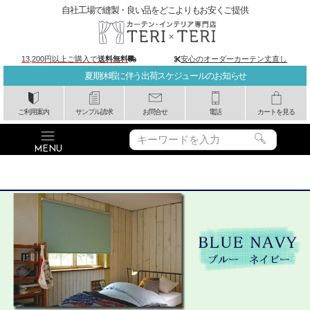
自社工場で縫製・良い品をどこよりもお安くご提供
13,200円以上ご購入で
送料無料
安心のオーダーカーテン丈直し
夏期休暇に伴う出荷スケジュールのお知らせ
ご利用案内
サンプル請求
お問合せ
電話
カートを見る