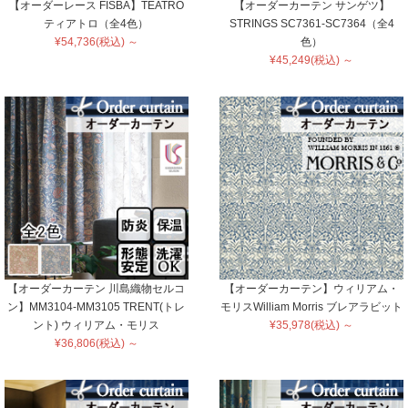
【オーダーレース FISBA】TEATRO
【オーダーカーテン サンゲツ】
ティアトロ（全4色）
STRINGS SC7361-SC7364（全4
¥54,736(税込) ～
色）
¥45,249(税込) ～
【オーダーカーテン 川島織物セルコ
【オーダーカーテン】ウィリアム・
ン】MM3104-MM3105 TRENT(トレ
モリスWilliam Morris ブレアラビット
ント) ウィリアム・モリス
¥35,978(税込) ～
¥36,806(税込) ～