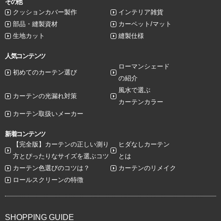
その他
クッションカバー製作
インテリア雑貨
部品・縫製資材
カーペット/マット
生地カット
縫製仕様
人気コンテンツ
ローマンシェード
初めてのカーテン選び
の紹介
風水で選ぶ
カーテンの光漏れ対策
カーテンカラー
カーテン取扱いメーカー
新着コンテンツ
【完全版】カーテンの正しい測り
ヒダなしカーテン
方とぴったりなサイズを選ぶコツ
とは
カーテン色選びのコツは？
カーテンのリメイク
ロールスクリーンの特徴
SHOPPING GUIDE