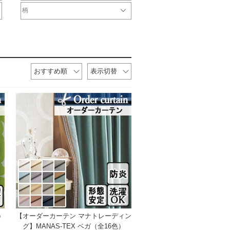
オリジナル
サンゲツ
ジブリ
ディズニー
DesignLife
Finlayson
plune
WaveSalad
WilliamMorris
マリメッコ
ULife
ムーミン
柄
無地ドレープ
チェックドレープ
ストライプドレープ
ボーダー
ドット
花
ダマスク柄
幾何学柄
おすすめ順
表示切替
)
【オーダーカーテン マナトレーディン
グ】MANAS-TEX ベガ（全16色）