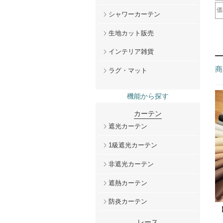
ド
レ
価
シャワーカーテン
～
2
5
1
2
生地カット販売
インテリア雑貨
商
ラグ・マット
機能から探す
カーテン
遮光カーテン
1級遮光カーテン
非遮光カーテン
遮熱カーテン
防炎カーテン
レース