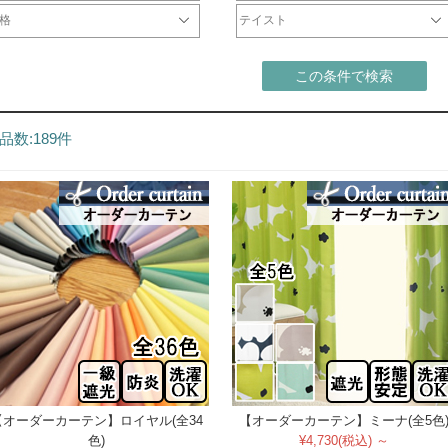
レープ
ース
遮光カーテン
一級遮光カーテン
非遮光ドレープ
防炎カーテン
遮熱カーテン
ウォッシャブルカーテン
形状記憶カーテン
防音カーテン
天然素材
ミラーレース
非ミラーレース
UVカットレース
防炎レース
刺繍レース
防虫レース
断熱レース
光触媒レース
防音レース
遮熱レース
チュールレース
ドレープ
レース
格
テイスト
2000円
001円～5000円
001円～10000円
0001円～20000円
0001円～40000円
シンプル
北欧
モダン
ナチュラル
カジュアル
エレガント
クラシック
和
この条件で検索
品数:189件
【オーダーカーテン】ロイヤル(全34
【オーダーカーテン】ミーナ(全5色
色)
¥4,730(税込) ～