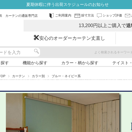
夏期休暇に伴う出荷スケジュールのお知らせ
ご利用案内
採寸方法
ショップ評価
供 カーテンの通販専門店
13,200円以上ご購入で
送
安心のオーダーカーテン丈直し
よく検索されるキーワー
ら探す
機能から探す
カラー・柄から探す
テイスト
TOP
カーテン
カラー別
ブルー・ネイビー系