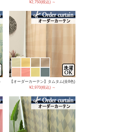
¥2,750(税込) ～
)
【オーダーカーテン】タムタム(全8色)
¥2,970(税込) ～