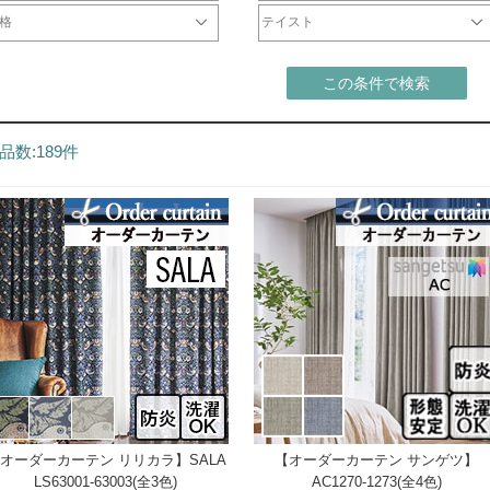
レープ
ース
遮光カーテン
一級遮光カーテン
非遮光ドレープ
防炎カーテン
遮熱カーテン
ウォッシャブルカーテン
形状記憶カーテン
防音カーテン
天然素材
ミラーレース
非ミラーレース
UVカットレース
防炎レース
刺繍レース
防虫レース
断熱レース
光触媒レース
防音レース
遮熱レース
チュールレース
ドレープ
レース
格
テイスト
2000円
001円～5000円
001円～10000円
0001円～20000円
0001円～40000円
シンプル
北欧
モダン
ナチュラル
カジュアル
エレガント
クラシック
和
この条件で検索
品数:189件
オーダーカーテン リリカラ】SALA
【オーダーカーテン サンゲツ】
LS63001-63003(全3色)
AC1270-1273(全4色)