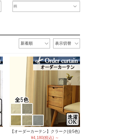
オリジナル
サンゲツ
ジブリ
ディズニー
DesignLife
Finlayson
plune
WaveSalad
WilliamMorris
マリメッコ
ULife
ムーミン
柄
無地ドレープ
チェックドレープ
ストライプドレープ
ボーダー
ドット
花
ダマスク柄
幾何学柄
新着順
表示切替
【オーダーカーテン】クラーク(全5色)
¥4,180(税込) ～