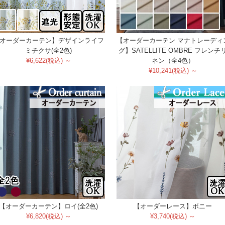
オーダーカーテン】デザインライフ
【オーダーカーテン マナトレーディ
ミチクサ(全2色)
グ】SATELLITE OMBRE フレンチ
¥6,622(税込) ～
ネン（全4色）
¥10,241(税込) ～
【オーダーカーテン】ロイ(全2色)
【オーダーレース】ボニー
¥6,820(税込) ～
¥3,740(税込) ～