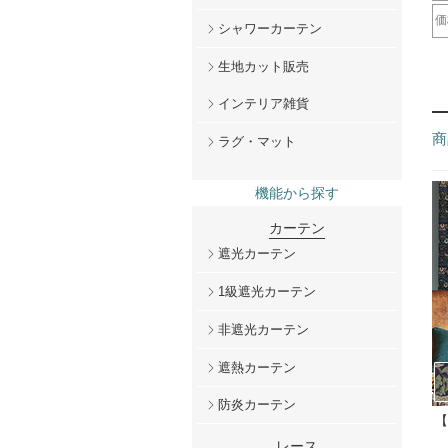
ド
レ
価
シャワーカーテン
～
2
5
1
2
生地カット販売
インテリア雑貨
商
ラグ・マット
機能から探す
カーテン
遮光カーテン
1級遮光カーテン
非遮光カーテン
遮熱カーテン
防炎カーテン
【
レース