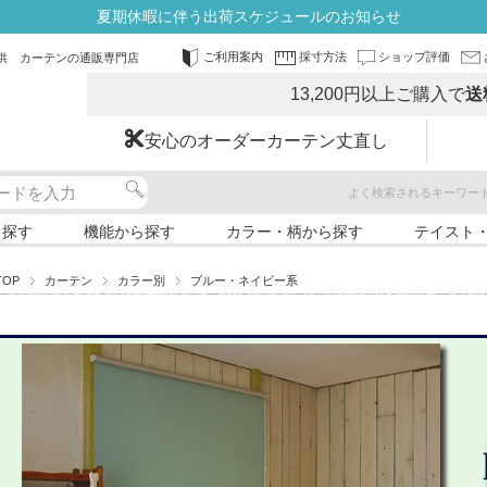
夏期休暇に伴う出荷スケジュールのお知らせ
ご利用案内
採寸方法
ショップ評価
供 カーテンの通販専門店
13,200円以上ご購入で
送
安心のオーダーカーテン丈直し
よく検索されるキーワー
ら探す
機能から探す
カラー・柄から探す
テイスト
TOP
カーテン
カラー別
ブルー・ネイビー系