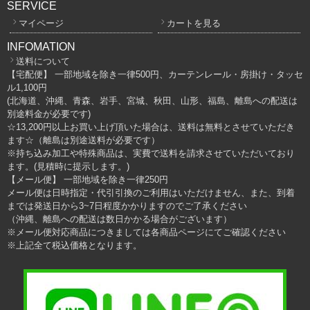
SERVICE
マイページ
カートを見る
INFOMATION
送料について
【宅配便】 一部地域を除き一律500円、カーテンレール・房掛け・タッセ
ル1,100円
(北海道、沖縄、青森、岩手、宮城、秋田、山形、福島、離島への配送は
別途料金が必要です)
☆13,200円以上お買い上げ頂いた場合は、送料は無料とさせていただき
ます☆（離島は別途送料が必要です）
※持ち込み加工や特殊商品は、実費で送料を請求させていただいており
ます。(見積時に提示します。)
【メール便】 一部地域を除き一律250円
メール便は日時指定・代引引換のご利用はいただけません、また、到着
までは発送日から3~7日程度かかりますのでご了承ください
（沖縄、離島への配送は数日かかる場合がございます）
※メール便対応商品につきましては各商品ページにてご確認ください
※上記全て税込価格となります。