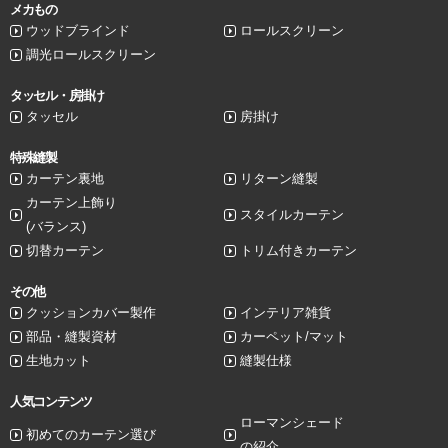
メカもの
ウッドブラインド
ロールスクリーン
調光ロールスクリーン
タッセル・房掛け
タッセル
房掛け
特殊縫製
カーテン裏地
リターン縫製
カーテン上飾り
スタイルカーテン
(バランス)
切替カーテン
トリム付きカーテン
その他
クッションカバー製作
インテリア雑貨
部品・縫製資材
カーペット/マット
生地カット
縫製仕様
人気コンテンツ
ローマンシェード
初めてのカーテン選び
の紹介