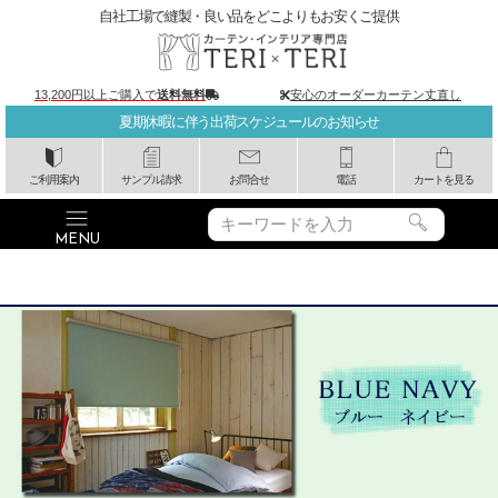
自社工場で縫製・良い品をどこよりもお安くご提供
13,200円以上ご購入で
送料無料
安心のオーダーカーテン丈直し
夏期休暇に伴う出荷スケジュールのお知らせ
ご利用案内
サンプル請求
お問合せ
電話
カートを見る