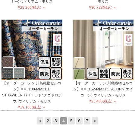
ナー) ウィリアム・モリス
モリス
¥29,260(税込) ～
¥30,723(税込) ～
【オーダーカーテン 川島織物セルコ
【オーダーカーテン 川島織物セルコ
ン】MM3108-MM3110
ン】MM3152-MM3153 ACORN(エイ
STRAWBERRY THIEF(イチゴドロボ
コーン) ウィリアム・モリス
ウ) ウィリアム・モリス
¥23,485(税込) ～
¥29,183(税込) ～
<
2
3
4
5
6
7
>