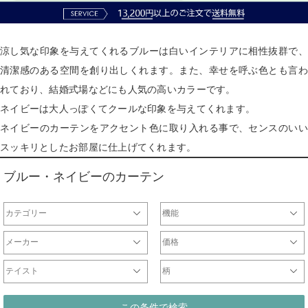
涼し気な印象を与えてくれるブルーは白いインテリアに相性抜群で、
清潔感のある空間を創り出しくれます。また、幸せを呼ぶ色とも言わ
れており、結婚式場などにも人気の高いカラーです。
ネイビーは大人っぽくてクールな印象を与えてくれます。
ネイビーのカーテンをアクセント色に取り入れる事で、センスのいい
スッキリとしたお部屋に仕上げてくれます。
ブルー・ネイビーのカーテン
カテゴリー
機能
ドレープ
レース
遮光カーテン
一級遮光カーテン
非遮光ドレープ
防炎カーテン
遮熱カーテン
ウォッシャブルカーテン
形状記憶カーテン
防音カーテン
天然素材
ミラーレース
非ミラーレース
UVカットレース
防炎レース
刺繍レース
防虫レース
断熱レース
光触媒レース
防音レース
遮熱レース
チュールレース
ドレープ
レース
メーカー
価格
オリジナル
サンゲツ
ジブリ
ディズニー
DesignLife
Finlayson
plune
WaveSalad
WilliamMorris
マリメッコ
ULife
ムーミン
～2000円
2001円～5000円
5001円～10000円
10001円～20000円
20001円～40000円
テイスト
柄
シンプル
北欧
モダン
ナチュラル
カジュアル
エレガント
クラシック
和
無地ドレープ
チェックドレープ
ストライプドレープ
ボーダー
ドット
花
ダマスク柄
幾何学柄
この条件で検索