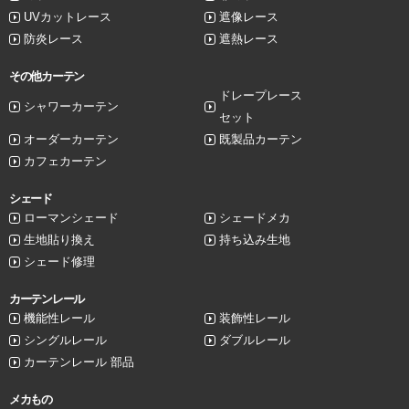
UVカットレース
遮像レース
防炎レース
遮熱レース
その他カーテン
ドレープレース
シャワーカーテン
セット
オーダーカーテン
既製品カーテン
カフェカーテン
シェード
ローマンシェード
シェードメカ
生地貼り換え
持ち込み生地
シェード修理
カーテンレール
機能性レール
装飾性レール
シングルレール
ダブルレール
カーテンレール 部品
メカもの