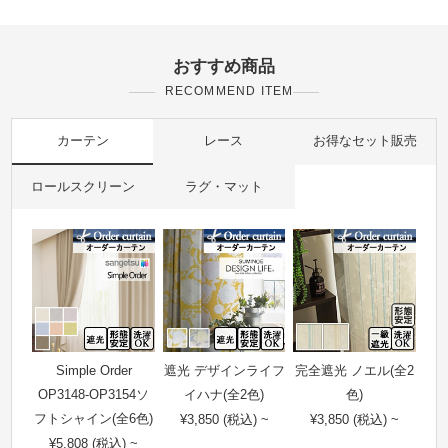
おすすめ商品
RECOMMEND ITEM
カーテン
レース
お得なセット販売
ロールスクリーン
ラグ・マット
Simple Order
遮光 デザインライフ
完全遮光 ノエル(全2
OP3148-OP3154ソ
イハナ(全2色)
色)
フトシャイン(全6色)
¥3,850 (税込) ~
¥3,850 (税込) ~
¥5,808 (税込) ~