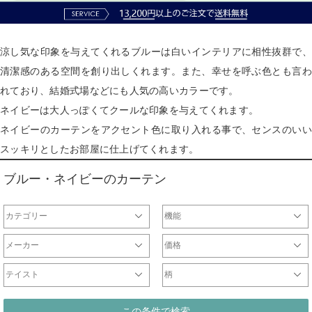
涼し気な印象を与えてくれるブルーは白いインテリアに相性抜群で、
清潔感のある空間を創り出しくれます。また、幸せを呼ぶ色とも言わ
れており、結婚式場などにも人気の高いカラーです。
ネイビーは大人っぽくてクールな印象を与えてくれます。
ネイビーのカーテンをアクセント色に取り入れる事で、センスのいい
スッキリとしたお部屋に仕上げてくれます。
ブルー・ネイビーのカーテン
カテゴリー
機能
ドレープ
レース
遮光カーテン
一級遮光カーテン
非遮光ドレープ
防炎カーテン
遮熱カーテン
ウォッシャブルカーテン
形状記憶カーテン
防音カーテン
天然素材
ミラーレース
非ミラーレース
UVカットレース
防炎レース
刺繍レース
防虫レース
断熱レース
光触媒レース
防音レース
遮熱レース
チュールレース
ドレープ
レース
メーカー
価格
オリジナル
サンゲツ
ジブリ
ディズニー
DesignLife
Finlayson
plune
WaveSalad
WilliamMorris
マリメッコ
ULife
ムーミン
～2000円
2001円～5000円
5001円～10000円
10001円～20000円
20001円～40000円
テイスト
柄
シンプル
北欧
モダン
ナチュラル
カジュアル
エレガント
クラシック
和
無地ドレープ
チェックドレープ
ストライプドレープ
ボーダー
ドット
花
ダマスク柄
幾何学柄
この条件で検索