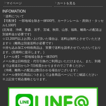
マイページ
カートを見る
INFOMATION
送料について
【宅配便】 一部地域を除き一律500円、カーテンレール・房掛け・タッセ
ル1,100円
(北海道、沖縄、青森、岩手、宮城、秋田、山形、福島、離島への配送は
別途料金が必要です)
☆13,200円以上お買い上げ頂いた場合は、送料は無料とさせていただき
ます☆（離島は別途送料が必要です）
※持ち込み加工や特殊商品は、実費で送料を請求させていただいており
ます。(見積時に提示します。)
【メール便】 一部地域を除き一律250円
メール便は日時指定・代引引換のご利用はいただけません、また、到着
までは発送日から3~7日程度かかりますのでご了承ください
（沖縄、離島への配送は数日かかる場合がございます）
※メール便対応商品につきましては各商品ページにてご確認ください
※上記全て税込価格となります。