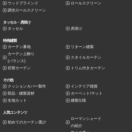
ウッドブラインド
ロールスクリーン
調光ロールスクリーン
タッセル・房掛け
タッセル
房掛け
特殊縫製
カーテン裏地
リターン縫製
カーテン上飾り
スタイルカーテン
(バランス)
切替カーテン
トリム付きカーテン
その他
クッションカバー製作
インテリア雑貨
部品・縫製資材
カーペット/マット
生地カット
縫製仕様
人気コンテンツ
ローマンシェード
初めてのカーテン選び
の紹介