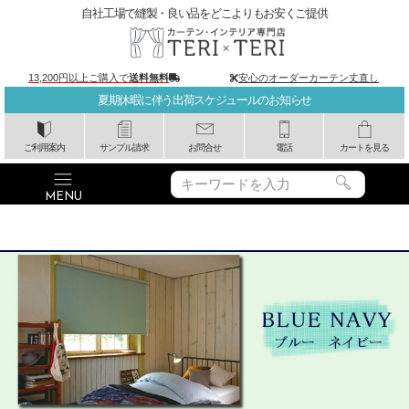
自社工場で縫製・良い品をどこよりもお安くご提供
13,200円以上ご購入で
送料無料
安心のオーダーカーテン丈直し
夏期休暇に伴う出荷スケジュールのお知らせ
ご利用案内
サンプル請求
お問合せ
電話
カートを見る