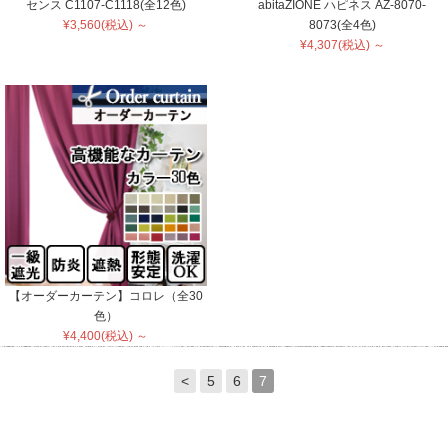
センス C1107-C1118(全12色)
abitaZIONE ハピネス AZ-8070-
¥3,560(税込) ～
8073(全4色)
¥4,307(税込) ～
【オーダーカーテン】コロレ（全30
色）
¥4,400(税込) ～
<
5
6
7