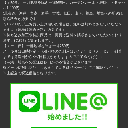
【宅配便】 一部地域を除き一律500円、カーテンレール・房掛け・タッセ
ル1,100円
(北海道、沖縄、青森、岩手、宮城、秋田、山形、福島、離島への配送は
別途料金が必要です)
☆13,200円以上お買い上げ頂いた場合は、送料は無料とさせていただき
ます☆（離島は別途送料が必要です）
※持ち込み加工や特殊商品は、実費で送料を請求させていただいており
ます。(見積時に提示します。)
【メール便】 一部地域を除き一律250円
メール便は日時指定・代引引換のご利用はいただけません、また、到着
までは発送日から3~7日程度かかりますのでご了承ください
（沖縄、離島への配送は数日かかる場合がございます）
※メール便対応商品につきましては各商品ページにてご確認ください
※上記全て税込価格となります。