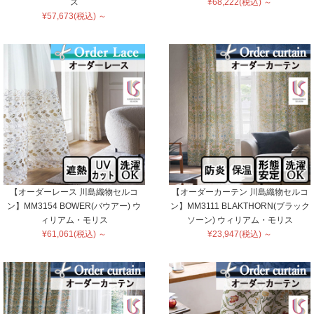
ス
¥68,222(税込) ～
¥57,673(税込) ～
【オーダーレース 川島織物セルコ
【オーダーカーテン 川島織物セルコ
ン】MM3154 BOWER(バウアー) ウ
ン】MM3111 BLAKTHORN(ブラック
ィリアム・モリス
ソーン) ウィリアム・モリス
¥61,061(税込) ～
¥23,947(税込) ～