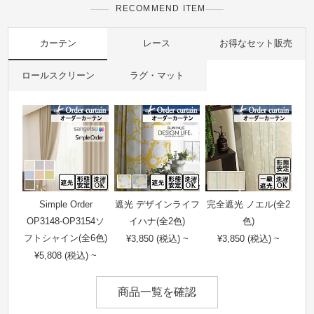
RECOMMEND ITEM
カーテン
レース
お得なセット販売
ロールスクリーン
ラグ・マット
Simple Order
遮光 デザインライフ
完全遮光 ノエル(全2
OP3148-OP3154ソ
イハナ(全2色)
色)
フトシャイン(全6色)
¥3,850 (税込) ~
¥3,850 (税込) ~
¥5,808 (税込) ~
商品一覧を確認