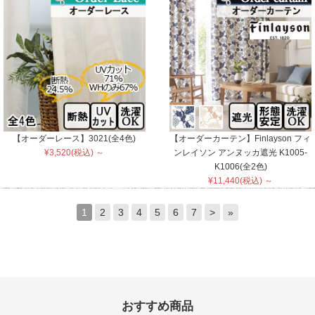
【オーダーレース】3021(全4色)
【オーダーカーテン】Finlayson フィ
¥3,520(税込) ～
ンレイソン アンヌッカ遮光 K1005-
K1006(全2色)
¥11,440(税込) ～
1
2
3
4
5
6
7
>
»
おすすめ商品