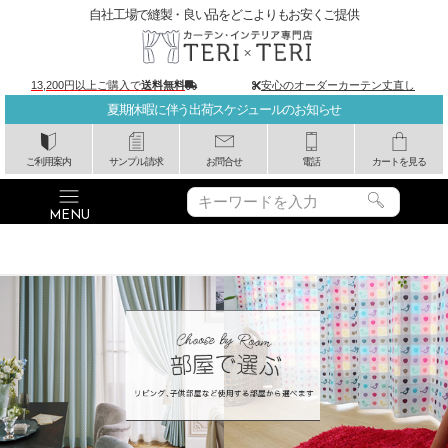
自社工場で縫製・良い品をどこよりもお安くご提供
13,200円以上ご購入で
送料無料
安心のオーダーカーテン丈直し
夏期休暇に伴う出荷スケジュールのお知らせ
ご利用案内
サンプル請求
お問合せ
電話
カートを見る