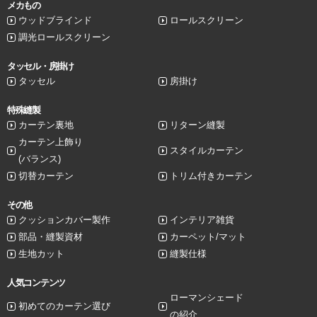
メカもの
ウッドブラインド
ロールスクリーン
調光ロールスクリーン
タッセル・房掛け
タッセル
房掛け
特殊縫製
カーテン裏地
リターン縫製
カーテン上飾り
スタイルカーテン
(バランス)
切替カーテン
トリム付きカーテン
その他
クッションカバー製作
インテリア雑貨
部品・縫製資材
カーペット/マット
生地カット
縫製仕様
人気コンテンツ
ローマンシェード
初めてのカーテン選び
の紹介