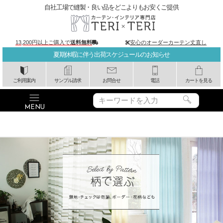
自社工場で縫製・良い品をどこよりもお安くご提供
13,200円以上ご購入で
送料無料
安心のオーダーカーテン丈直し
夏期休暇に伴う出荷スケジュールのお知らせ
ご利用案内
サンプル請求
お問合せ
電話
カートを見る