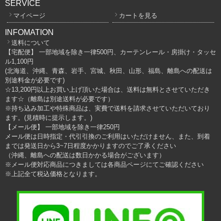
SERVICE
マイページ
カートを見る
INFOMATION
送料について
【宅配便】 一部地域を除き一律500円、カーテンレール・房掛け・タッセ
ル1,100円
(北海道、沖縄、青森、岩手、宮城、秋田、山形、福島、離島への配送は
別途料金が必要です)
☆13,200円以上お買い上げ頂いた場合は、送料は無料とさせていただき
ます☆（離島は別途送料が必要です）
※持ち込み加工や特殊商品は、実費で送料を請求させていただいており
ます。(見積時に提示します。)
【メール便】 一部地域を除き一律250円
メール便は日時指定・代引引換のご利用はいただけません、また、到着
までは発送日から3~7日程度かかりますのでご了承ください
（沖縄、離島への配送は数日かかる場合がございます）
※メール便対応商品につきましては各商品ページにてご確認ください
※上記全て税込価格となります。