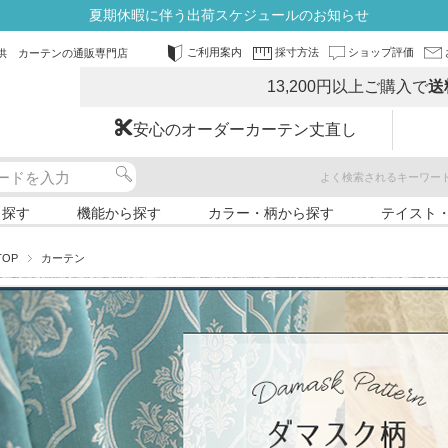
夏期休暇に伴う出荷スケジュールのお知らせ
ご利用案内
採寸方法
ショップ評価
供 カーテンの通販専門店
13,200円以上ご購入で
送
安心のオーダーカーテン丈直し
よく検索されるキーワー
ら探す
機能から探す
カラー・柄から探す
テイスト
TOP
カーテン