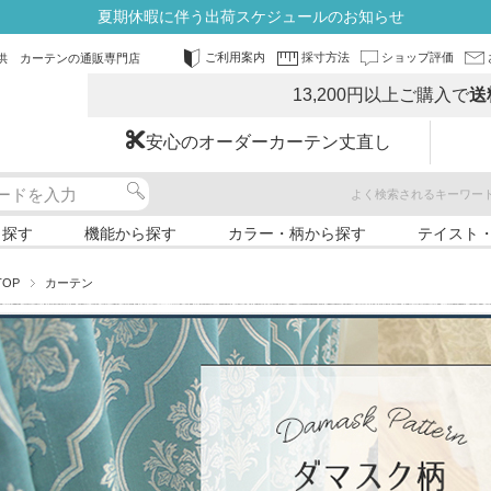
夏期休暇に伴う出荷スケジュールのお知らせ
ご利用案内
採寸方法
ショップ評価
供 カーテンの通販専門店
13,200円以上ご購入で
送
安心のオーダーカーテン丈直し
よく検索されるキーワー
ら探す
機能から探す
カラー・柄から探す
テイスト
TOP
カーテン